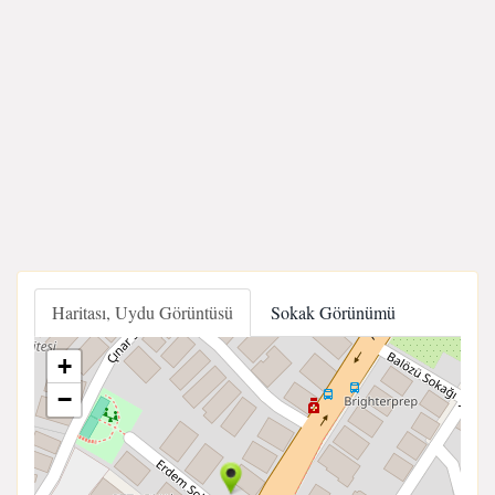
Haritası, Uydu Görüntüsü
Sokak Görünümü
+
−