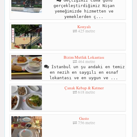
Geçtiğimiz Cuma günü
gerçekleştirdiğimiz Nişan
yemeğimizde hizmetten ve
yemeklerden ç...
Konyalı
425 metre
Bizim Mutfak Lokantası
464 metre
İstanbul un şu andaki en temiz
en nezih en saygılı en esnaf
lokantası ve en uygun ve ...
Çanak Kebap & Katmer
618 metre
Gusto
756 metre