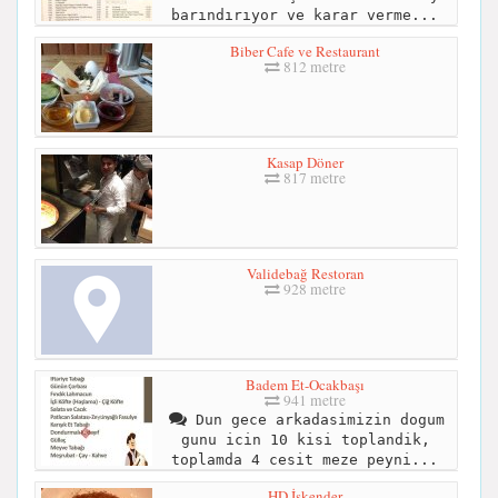
barındırıyor ve karar verme...
Biber Cafe ve Restaurant
812 metre
Kasap Döner
817 metre
Validebağ Restoran
928 metre
Badem Et-Ocakbaşı
941 metre
Dun gece arkadasimizin dogum
gunu icin 10 kisi toplandik,
toplamda 4 cesit meze peyni...
HD İskender