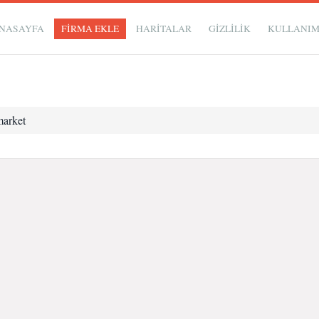
NASAYFA
FİRMA EKLE
HARİTALAR
GIZLILIK
KULLANI
arket