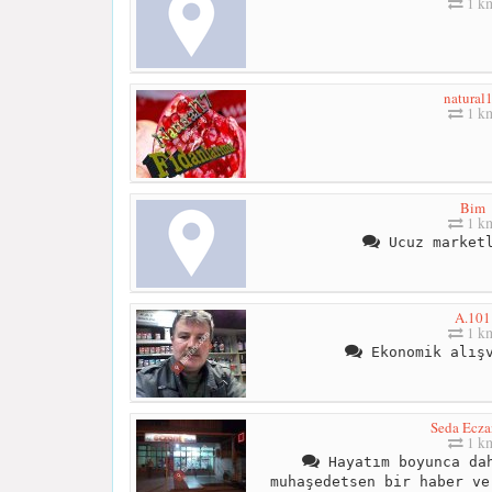
1 k
natural
1 k
Bim
1 k
Ucuz marketl
A.101
1 k
Ekonomik alışv
Seda Ecza
1 k
Hayatım boyunca dah
muhaşedetsen bir haber ve