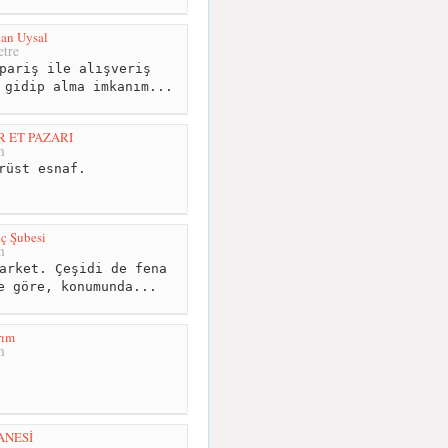
can Uysal
tre
pariş ile alışveriş
 gidip alma imkanım...
 ET PAZARI
m
rüst esnaf.
ç Şubesi
m
arket. Çeşidi de fena
e göre, konumunda...
rım
m
ANESİ