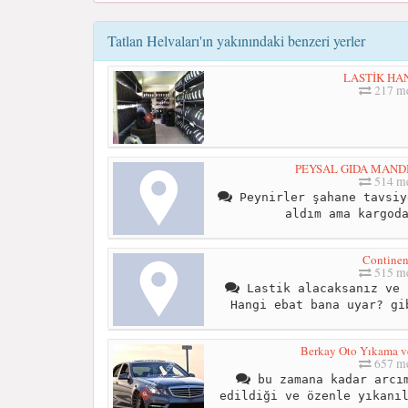
Tatlan Helvaları'ın yakınındaki benzeri yerler
LASTİK HA
217 me
PEYSAL GIDA MAND
514 me
Peynirler şahane tavsiy
aldım ama kargod
Continen
515 me
Lastik alacaksanız ve 
Hangi ebat bana uyar? gi
Berkay Oto Yıkama ve
657 me
bu zamana kadar arcım
edildiği ve özenle yıkanı