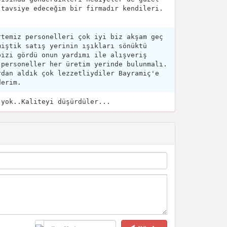
 tavsiye edeceğim bir firmadır kendileri.
.
rtemiz personelleri çok iyi biz akşam geç
miştik satış yerinin ışıkları sönüktü
bizi gördü onun yardımı ile alışveriş
 personeller her üretim yerinde bulunmalı.
rdan aldık çok lezzetliydiler Bayramiç'e
derim.
 yok..Kaliteyi düşürdüler...