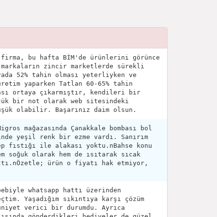
 firma, bu hafta BİM'de ürünlerini görünce
 markaların zincir marketlerde sürekli
vada 52% tahin olması yeterliyken ve
üretim yaparken Tatlan 60-65% tahin
ası ortaya çıkarmıştır, kendileri bir
çük bir not olarak web sitesindeki
üşük olabilir. Başarınız daim olsun.
Migros mağazasında Çanakkale bombası bol
inde yeşil renk bir ezme vardı. Sanırım
ep fıstığı ile alakası yoktu.nBahse konu
em soğuk olarak hem de ısıtarak sıcak
ttı.nÖzetle; ürün o fiyatı hak etmiyor,
bebiyle whatsapp hattı üzerinden
eçtim. Yaşadığım sıkıntıya karşı çözüm
uniyet verici bir durumdu. Ayrıca
şısında gönderdikleri hediyeler de güzel