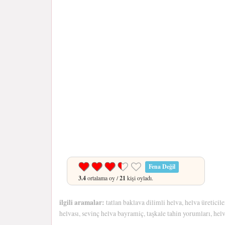
Fena Değil
3.4
ortalama oy /
21
kişi oyladı.
ilgili aramalar:
tatlan baklava dilimli helva, helva üreticile
helvası, sevinç helva bayramiç, taşkale tahin yorumları, helva