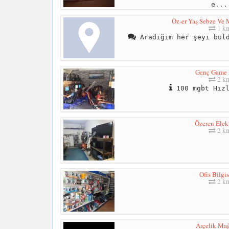
e...
Öz-er Yaş Sebze Ve 
1 k
Aradığım her şeyi buld
Genç Game 
2 k
100 mgbt Hızl
Özeren Elek
2 k
Ofis Bilgi
2 k
Arçelik Mağ