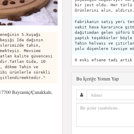
bir jest oldu. Her türlü
Ürünlerini alın, aldırın
Fabrikanın satış yeri te
vakit hava kararınca git
dağıtımdan gelen şöförü 
eneğinin 5.kuşağı
yaptık teşekkürler böyle
beşiği İda dağının
Tahin helvası ve çıtırla
slerimizde tahin,
yolu düşenlere tavsiye e
mekteyiz. Mevsime
atlan kalite güvencesi
O eski efsane tadı artık
dir.Tatlan Gıda, 10
, dökme Tahin ve
ibi ürünlerle sürekli
Bu İçeriğe Yorum Yap
şitlendirmektedir."
 17700 Bayramiç/Çanakkale,