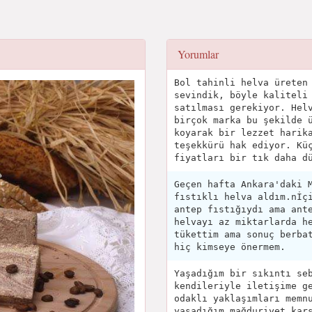
Yorumlar
Bol tahinli helva üreten
sevindik, böyle kaliteli
satılması gerekiyor. Hel
birçok marka bu şekilde 
koyarak bir lezzet harik
teşekkürü hak ediyor. Kü
fiyatları bir tık daha d
Geçen hafta Ankara'daki 
fıstıklı helva aldım.nİç
antep fıstığıydı ama ant
helvayı az miktarlarda h
tükettim ama sonuç berba
hiç kimseye önermem.
Yaşadığım bir sıkıntı se
kendileriyle iletişime g
odaklı yaklaşımları memn
yaşadığım mağduriyet kar