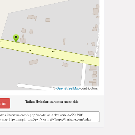
©
OpenStreetMap
contributors
Tatlan Helvaları
haritasını sitene ekle;
erim