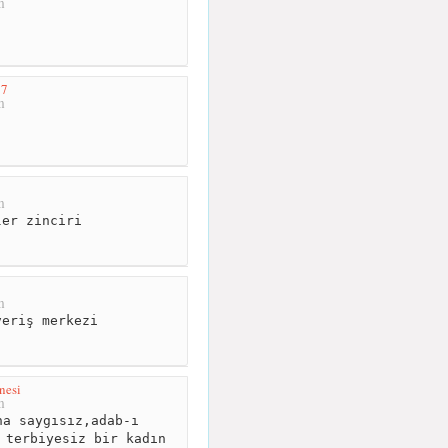
m
17
m
m
er zinciri
m
eriş merkezi
nesi
m
a saygısız,adab-ı
 terbiyesiz bir kadın