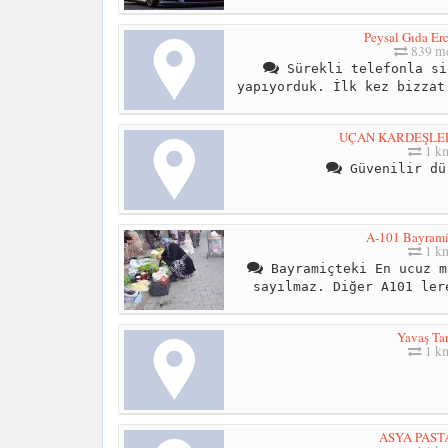
Peysal Gıda Er
839 me
Sürekli telefonla si
yapıyorduk. İlk kez bizzat
UÇAN KARDEŞLER
1 k
Güvenilir dü
A-101 Bayrami
1 k
Bayramiçteki En ucuz m
sayılmaz. Diğer A101 ler
Yavaş Ta
1 k
ASYA PAST