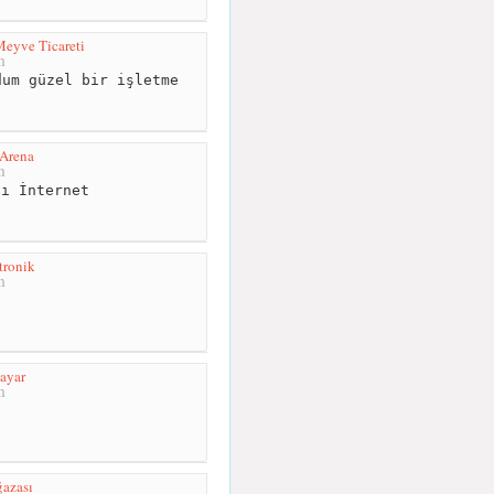
Meyve Ticareti
m
um güzel bir işletme
Arena
m
ı İnternet
tronik
m
sayar
m
azası