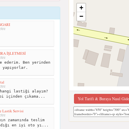
+
−
NGARI
tre
IRA İŞLETMESİ
tre
e ederim. Ben yerinden
a yapıyorlar.
tal
tre
hangi lastiği alayım?
bi içinden çıkama...
Yol Tarifi & Buraya Nasıl Gid
 Lastik Servisi
tre
ın zamanında teslim
ldığı en iyi oto yı...