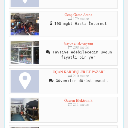
Genç Game Arena
179 metre
100 mgbt Hızlı İnternet
bayover akvaryum
208 metre
Tavsıye edebılecegım uygun
fıyatlı bir yer
UÇAN KARDEŞLER ET PAZARI
210 metre
Güvenilir dürüst esnaf.
Özeren Elektronik
211 metre