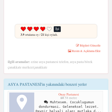
İyi
3.9
ortalama oy /
21
kişi oyladı.
Bilgileri Güncelle
Resim & Açıklama Ekle
ilgili aramalar:
ezine asya pastanesi telefon, asya pasta börek
çanakkale merkez/çanakkale
ASYA PASTANESİ'in yakınındaki benzeri yerler
Onay Pastanesi
58 metre
Muhtesem. Cocuklugumun
dondurmasi. Geleneksel lezzet.
Peynir helvali olanı mutlaka d...