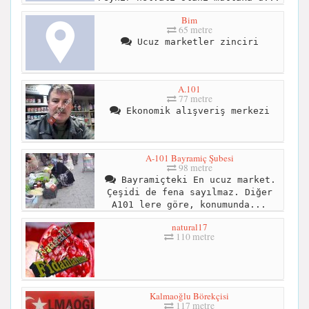
Bim
65 metre
Ucuz marketler zinciri
A.101
77 metre
Ekonomik alışveriş merkezi
A-101 Bayramiç Şubesi
98 metre
Bayramiçteki En ucuz market.
Çeşidi de fena sayılmaz. Diğer
A101 lere göre, konumunda...
natural17
110 metre
Kalmaoğlu Börekçisi
117 metre