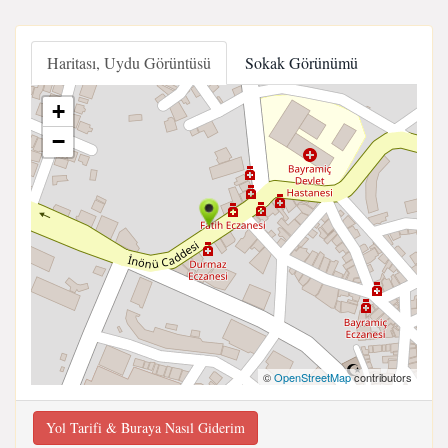
Haritası, Uydu Görüntüsü
Sokak Görünümü
+
−
©
OpenStreetMap
contributors
Yol Tarifi & Buraya Nasıl Giderim