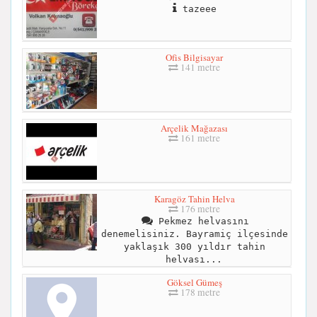
tazeee
Ofis Bilgisayar
141 metre
Arçelik Mağazası
161 metre
Karagöz Tahin Helva
176 metre
Pekmez helvasını
denemelisiniz. Bayramiç ilçesinde
yaklaşık 300 yıldır tahin
helvası...
Göksel Gümeş
178 metre