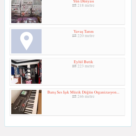
Yün Dünyası
218 metre
Yavaş Tarım
220 metre
Eylül Butik
223 metre
Barış Ses Işık Müzik Düğün Organizasyon...
246 metre