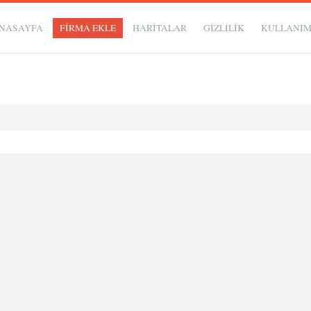
NASAYFA
FİRMA EKLE
HARİTALAR
GIZLILIK
KULLANI