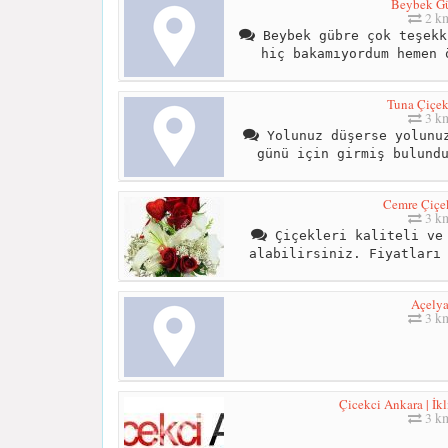
Beybek G
2 k
Beybek gübre çok teşekk
hiç bakamıyordum hemen 
Tuna Çiçek
3 k
Yolunuz düşerse yolunuz
günü için girmiş bulund
Cemre Çiçek
3 k
Çiçekleri kaliteli ve 
alabilirsiniz. Fiyatları
Açely
3 k
Çicekci Ankara | İk
3 k