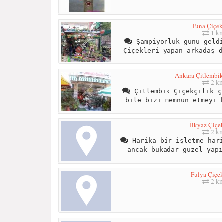
Tuna Çiçek
1 k
Şampiyonluk günü geldi
Çiçekleri yapan arkadaş 
Ankara Çitlembik
2 k
Çitlembik Çiçekçilik ç
bile bizi memnun etmeyi 
İlkyaz Çiçe
2 k
Harika bir işletme hari
ancak bukadar güzel yap
Fulya Çiçek
2 k