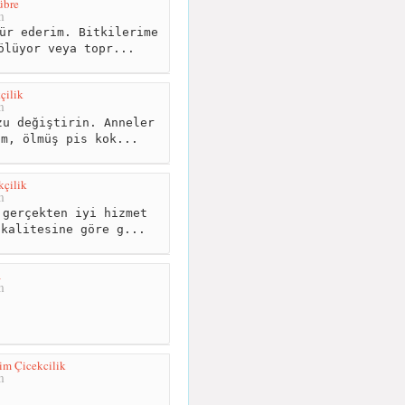
übre
m
ür ederim. Bitkilerime
ölüyor veya topr...
çilik
m
u değiştirin. Anneler
um, ölmüş pis kok...
çilik
m
gerçekten iyi hizmet
 kalitesine göre g...
a
m
lim Çicekcilik
m