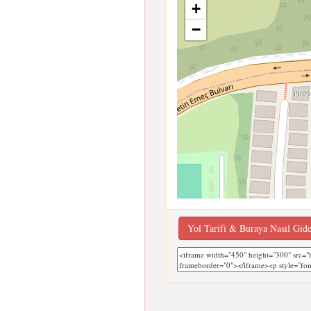
+
−
Yol Tarifi & Buraya Nasıl Gid