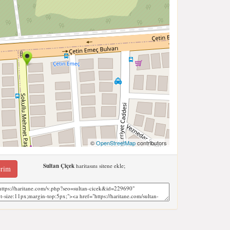
©
OpenStreetMap
contributors
Sultan Çiçek
haritasını sitene ekle;
erim