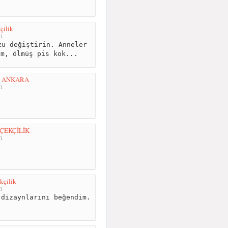
çilik
m
u değiştirin. Anneler
um, ölmüş pis kok...
İ ANKARA
m
ÇEKÇİLİK
m
kçilik
m
dizaynlarını beğendim.