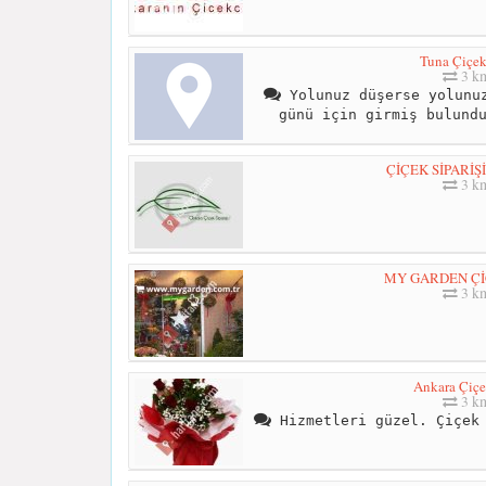
Tuna Çiçek
3 k
Yolunuz düşerse yolunuz
günü için girmiş bulund
ÇİÇEK SİPARİŞ
3 k
MY GARDEN Çİ
3 k
Ankara Çiçe
3 k
Hizmetleri güzel. Çiçek 