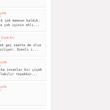
çilik
m
k çok memnun kaldık.
da çok işinin ehli...
 Çiçek Evi
m
ok geç saatte de olsa
biliyor. Özenli i...
kçilik
m
ka insanlar bir çiçek
ılabilir teşekkür...
çilik
m