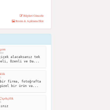
Bilgileri Güncelle
Resim & Açıklama Ekle
hçem
tre
içek alacaksanız tek
teli, Özenli ve Da...
klik
m
bir firma, fotoğrafta
güzel bir ürün va...
içekçilik
m
ınız