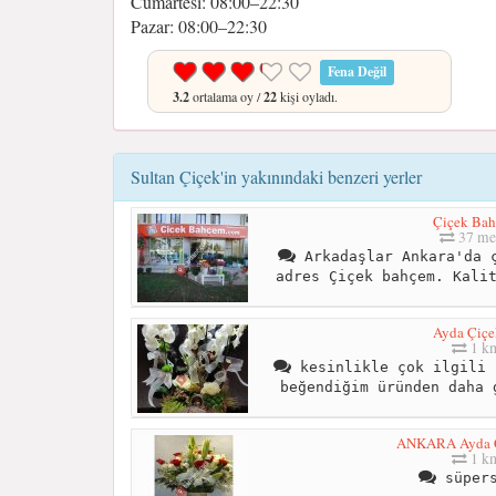
Cumartesi: 08:00–22:30
Pazar: 08:00–22:30
Fena Değil
3.2
ortalama oy /
22
kişi oyladı.
Sultan Çiçek'in yakınındaki benzeri yerler
Çiçek Ba
37 me
Arkadaşlar Ankara'da ç
adres Çiçek bahçem. Kali
Ayda Çiçe
1 k
kesinlikle çok ilgili 
beğendiğim üründen daha 
ANKARA Ayda Ç
1 k
süpers