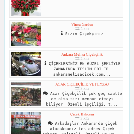
Vinca Garden
2 km
Sizin Çiçekçiniz
Ankara Melisa Çiçekçilik
2 km
ÇİÇEKLERİNİZ EN GÜZEL ŞEKLİYLE
ZAMANINDA TESLİM EDİLİR.
ankaramelisacicek.com...
ACAR ÇİÇEKÇİLİK VE PEYZAJ
3 km
Acar Çiçekçilik çok geç saatte
de olsa sizi memnun etmeyi
biliyor. Özenli işçiliği, t...
Çiçek Bahçem
3 km
Arkadaşlar Ankara'da çiçek
alacaksanız tek adres Çiçek