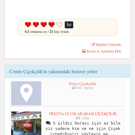
İyi
4.1
ortalama oy /
21
kişi oyladı.
Bilgileri Güncelle
Resim & Açıklama Ekle
Cemre Çiçekçilik'in yakınındaki benzeri yerler
Fulya Çiçekçilik
947 metre
FREZYA ULUSLARARASI ÇİÇEKÇİLİK
1 km
5 yıldız burası için az bile
siz sadece kim ve ne için Çiçek
istediğinizi söyleyin ge...