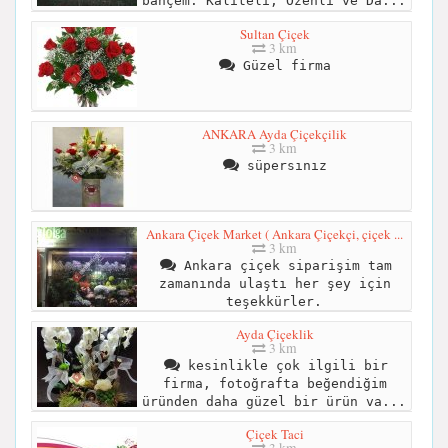
bahçem. Kaliteli, Özenli ve Da...
Sultan Çiçek
3 km
Güzel firma
ANKARA Ayda Çiçekçilik
3 km
süpersınız
Ankara Çiçek Market ( Ankara Çiçekçi, çiçek ...
3 km
Ankara çiçek siparişim tam
zamanında ulaştı her şey için
teşekkürler.
Ayda Çiçeklik
3 km
kesinlikle çok ilgili bir
firma, fotoğrafta beğendiğim
üründen daha güzel bir ürün va...
Çiçek Taci
3 km