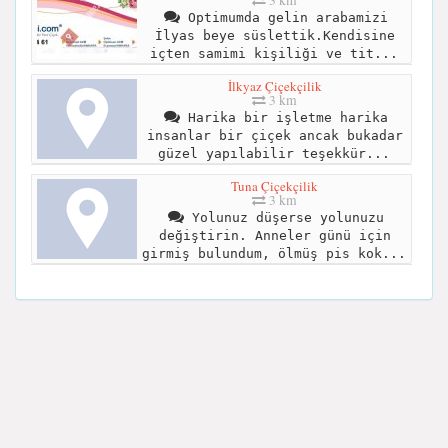
Optimumda gelin arabamizi
İlyas beye süslettik.Kendisine
içten samimi kişiliği ve tit...
İlkyaz Çiçekçilik
3 km
Harika bir işletme harika
insanlar bir çiçek ancak bukadar
güzel yapılabilir teşekkür...
Tuna Çiçekçilik
3 km
Yolunuz düşerse yolunuzu
değiştirin. Anneler günü için
girmiş bulundum, ölmüş pis kok...