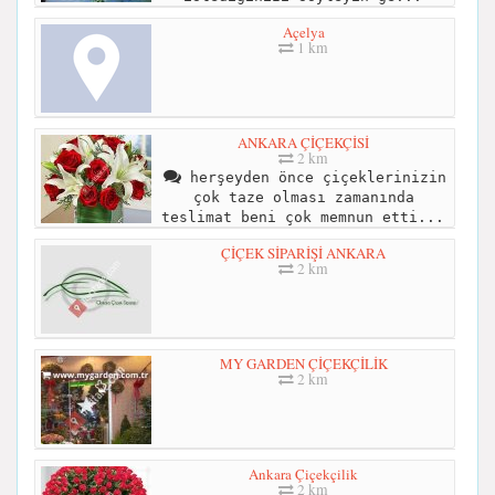
Açelya
1 km
ANKARA ÇİÇEKÇİSİ
2 km
herşeyden önce çiçeklerinizin
çok taze olması zamanında
teslimat beni çok memnun etti...
ÇİÇEK SİPARİŞİ ANKARA
2 km
MY GARDEN ÇİÇEKÇİLİK
2 km
Ankara Çiçekçilik
2 km