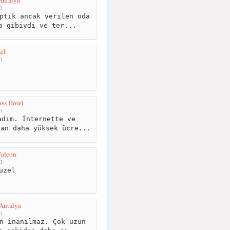
m
ptık ancak verilen oda
a gibiydi ve ter...
el
m
ss Hotel
m
dım. İnternette ve
tan daha yüksek ücre...
Falcon
m
uzel
Antalya
m
n inanılmaz. Çok uzun