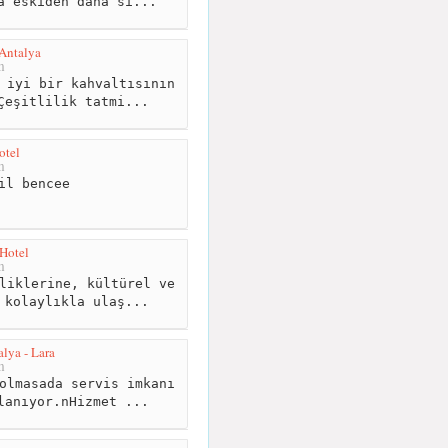
a eskiden daha sı...
 Antalya
m
 iyi bir kahvaltısının
Çeşitlilik tatmi...
otel
m
il bencee
Hotel
m
liklerine, kültürel ve
 kolaylıkla ulaş...
lya - Lara
m
olmasada servis imkanı
lanıyor.nHizmet ...