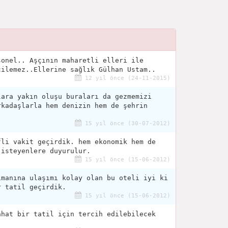
sonel.. Aşçının maharetli elleri ile
çilemez..Ellerine sağlık Gülhan Ustam..
12 yıl önce (24-11-2015)
lara yakın oluşu buraları da gezmemizi
rkadaşlarla hem denizin hem de şehrin
)
15 yıl önce (30-07-2012)
fli vakit geçirdik. hem ekonomik hem de
 isteyenlere duyurulur.
15 yıl önce (15-06-2012)
imanına ulaşımı kolay olan bu oteli iyi ki
r tatil geçirdik.
15 yıl önce (15-06-2012)
ahat bir tatil için tercih edilebilecek