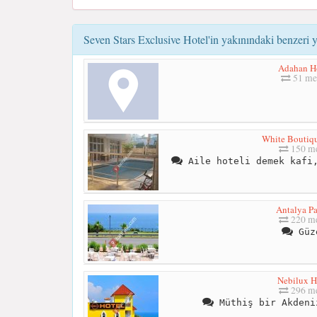
Seven Stars Exclusive Hotel'in yakınındaki benzeri y
Adahan H
51 me
White Boutiqu
150 me
Aile hoteli demek kafi,
Antalya Pa
220 me
Güz
Nebilux H
296 me
Müthiş bir Akdeni