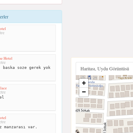
erler
otel
tre
e Hotel
tre
 baska soze gerek yok
Haritası, Uydu Görüntüsü
+
lace
−
tre
el
otel
tre
z manzarası var.