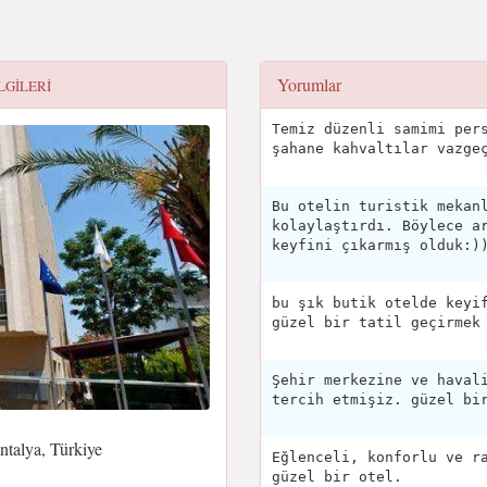
Yorumlar
LGILERI
Temiz düzenli samimi per
şahane kahvaltılar vazge
Bu otelin turistik mekan
kolaylaştırdı. Böylece a
keyfini çıkarmış olduk:)
bu şık butik otelde keyi
güzel bir tatil geçirmek
Şehir merkezine ve haval
tercih etmişiz. güzel bi
talya, Türkiye
Eğlenceli, konforlu ve r
güzel bir otel.