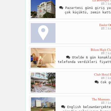
2 k
Pazartesi günü giriş ya
çok küçüktü, zemin katt
Ender Ot
2 k
Bilem High Cla
2 k
Otelde 6 gün konakla
telefonda verdikleri fiyat
Club Hotel 
2 k
Cok g
The Marmara 
3 k
English belownGerçekte