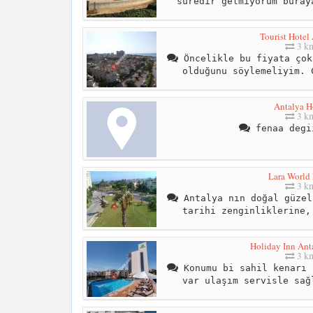
süredir gelmiyorum buray
Tourist Hotel
3 k
Öncelikle bu fiyata çok
olduğunu söylemeliyim. 
Antalya H
3 k
fenaa degi
Lara World 
3 k
Antalya nın doğal güzel
tarihi zenginliklerine,
Holiday Inn Anta
3 k
Konumu bi sahil kenarı 
var ulaşım servisle sağ