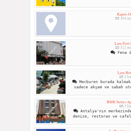
Kapris O
304 me
Lara First 
522 me
Fena d
Lara Hot
2 k
Mecburen burada kalmak
sadece akşam ve sabah ot
BMK Suites Ap
2 k
Antalya'nın merkezinde
denize, restoran ve cafe
La Boutique 