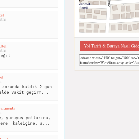
tel
tre
Yol Tarifi & Buraya Nasıl Gid
Otel
tre
eğil
el
m
 zorunda kaldık 2 gün
elde vakit geçirm...
artments
m
, yürüyüş yollarına,
lere, kaleiçine, a...
Antalya