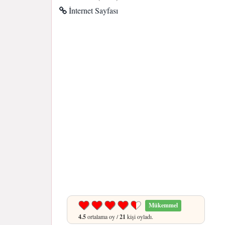
İnternet Sayfası
Mükemmel
4.5
ortalama oy /
21
kişi oyladı.