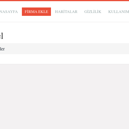
NASAYFA
FİRMA EKLE
HARİTALAR
GIZLILIK
KULLANI
l
ler