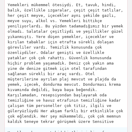
Yemekleri mükemmel ötesiydi. Et, tavuk, hindi,
balık, özellikle ızgaralar, çeşit çeşit tatlılar,
her çeşit meyve, içecekler aynı şekilde gazlı,
meyve suyu, alkol vs. Yemekleri bittikçe
yeniliyorlardı. Bu yüzden tadamadığımız bir yemek
olmadı. Salatalar çeşitliydi ve yeşillikler güzel
yıkanmıştı. Yere düşen yemekler, içecekler ve
kırılan tabaklar için etrafta sürekli dolaşan
görevliler vardı. Temizlik konusunda çok
özenliydiler. Odalar genişti ve özellikle
yataklar çok çok rahattı. Güvenlik konusunda
hiçbir problem yaşamadık. Deniz çok yakın ama
yine de denize gitmek için otel tarafından
sağlanan sürekli bir araç vardı. Otel
müşterilerine ayrılan plaj mevcut ve plajda da
yemek, içecek, dondurma mevcut. Dondurması krema
kıvamında değildi, baya baya beğendik.
Karşılamadan, resepsiyondan başlayarak oda
temizliğine ve havuz etrafının temizliğine kadar
çalışan tüm personeller çok titiz, ilgili ve
güleryüzlüydü Her akşam farklı bir etkinlikle çok
çok eğlendik. Her şey mükemmeldi, çok çok memnun
kaldık Seneye tekrar görüşmek üzere Sensitive‍