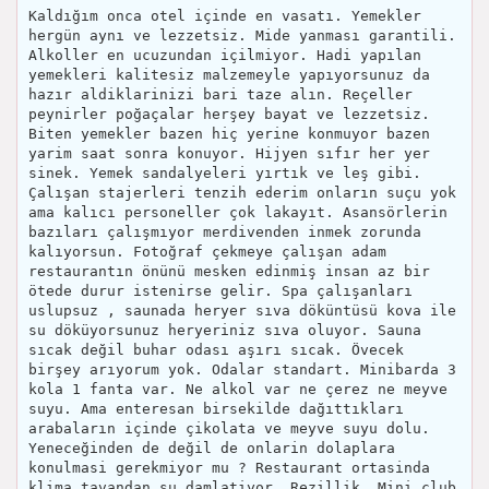
Kaldığım onca otel içinde en vasatı. Yemekler
hergün aynı ve lezzetsiz. Mide yanması garantili.
Alkoller en ucuzundan içilmiyor. Hadi yapılan
yemekleri kalitesiz malzemeyle yapıyorsunuz da
hazır aldiklarinizi bari taze alın. Reçeller
peynirler poğaçalar herşey bayat ve lezzetsiz.
Biten yemekler bazen hiç yerine konmuyor bazen
yarim saat sonra konuyor. Hijyen sıfır her yer
sinek. Yemek sandalyeleri yırtık ve leş gibi.
Çalışan stajerleri tenzih ederim onların suçu yok
ama kalıcı personeller çok lakayıt. Asansörlerin
bazıları çalışmıyor merdivenden inmek zorunda
kalıyorsun. Fotoğraf çekmeye çalışan adam
restaurantın önünü mesken edinmiş insan az bir
ötede durur istenirse gelir. Spa çalışanları
uslupsuz , saunada heryer sıva döküntüsü kova ile
su döküyorsunuz heryeriniz sıva oluyor. Sauna
sıcak değil buhar odası aşırı sıcak. Övecek
birşey arıyorum yok. Odalar standart. Minibarda 3
kola 1 fanta var. Ne alkol var ne çerez ne meyve
suyu. Ama enteresan birsekilde dağıttıkları
arabaların içinde çikolata ve meyve suyu dolu.
Yeneceğinden de değil de onlarin dolaplara
konulmasi gerekmiyor mu ? Restaurant ortasinda
klima tavandan su damlatiyor. Rezillik. Mini club