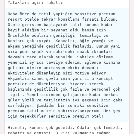
Yatakları aşırı rahattı.
Daha önce de tatil yaptığım sensitive premium
resort otelde tekrar konaklama fırsatı buldum.
Otele girişten başlayarak tatil sonuna kadar
keyif aldığım bir seyahat oldu benim için.
Öncelikle odaların genişliği, temizliği ve
konforu çok iyiydi. Kahvaltı, öğle yemeği ve
akşam yemeğinde çeşitlilik fazlaydı. Bunun yanı
sıra pool snack ve sahildeki snack ikramları
devamlı taze olarak sunuldu. Sahilde gözleme
yemenizi ayrıca tavsiye ederim. Eğlence kısmına
gelince otelin animasyon ekibi devamlı
aktiviteler düzenleyip sizi motive ediyor.
Akşamları sahne şovlarının yanı sıra konsept
partiler de düzenleniyor. Yiyecek içecek
bağlamında çeşitlilik çok fazla ve personel çok
ilgili. Yöneticisinden çalışanına kadar herkes
güler yüzlü ve tatilinizin iyi geçmesi için çaba
sarfediyor. Şimdiden bir sonraki sensitive
premium tatilim için sabırsızlanıyorum. Her şey
için teşekkürler sensitive premium otel! :
Hizmeti, konumu çok güzeldi. Odalar çok temizdi,
rahattı ve genişti. 3 kişi kalmamıza rağmen