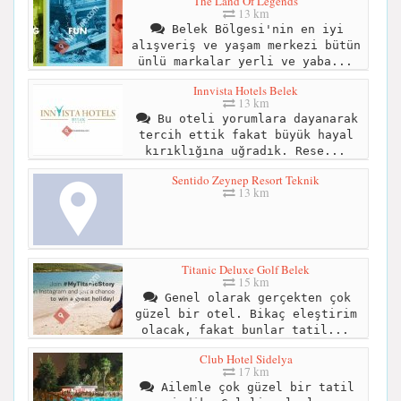
The Land Of Legends
13 km
Belek Bölgesi'nin en iyi
alışveriş ve yaşam merkezi bütün
ünlü markalar yerli ve yaba...
Innvista Hotels Belek
13 km
Bu oteli yorumlara dayanarak
tercih ettik fakat büyük hayal
kırıklığına uğradık. Rese...
Sentido Zeynep Resort Teknik
13 km
Titanic Deluxe Golf Belek
15 km
Genel olarak gerçekten çok
güzel bir otel. Bikaç eleştirim
olacak, fakat bunlar tatil...
Club Hotel Sidelya
17 km
Ailemle çok güzel bir tatil