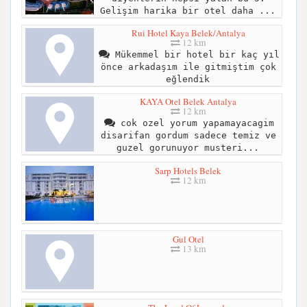
Gelişim harika bir otel daha ...
Rui Hotel Kaya Belek/Antalya
12 km
Mükemmel bir hotel bir kaç yıl
önce arkadaşım ile gitmiştim çok
eğlendik
KAYA Otel Belek Antalya
12 km
cok ozel yorum yapamayacagim
disarifan gordum sadece temiz ve
guzel gorunuyor musteri...
Sarp Hotels Belek
12 km
Gul Otel
13 km