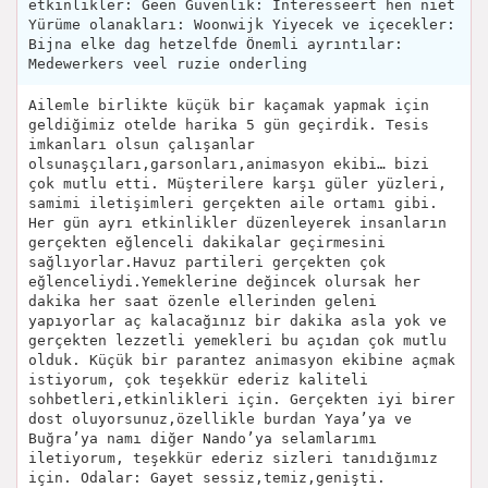
etkinlikler: Geen Güvenlik: Interesseert hen niet
Yürüme olanakları: Woonwijk Yiyecek ve içecekler:
Bijna elke dag hetzelfde Önemli ayrıntılar:
Medewerkers veel ruzie onderling
Ailemle birlikte küçük bir kaçamak yapmak için
geldiğimiz otelde harika 5 gün geçirdik. Tesis
imkanları olsun çalışanlar
olsunaşçıları,garsonları,animasyon ekibi… bizi
çok mutlu etti. Müşterilere karşı güler yüzleri,
samimi iletişimleri gerçekten aile ortamı gibi.
Her gün ayrı etkinlikler düzenleyerek insanların
gerçekten eğlenceli dakikalar geçirmesini
sağlıyorlar.Havuz partileri gerçekten çok
eğlenceliydi.Yemeklerine değincek olursak her
dakika her saat özenle ellerinden geleni
yapıyorlar aç kalacağınız bir dakika asla yok ve
gerçekten lezzetli yemekleri bu açıdan çok mutlu
olduk. Küçük bir parantez animasyon ekibine açmak
istiyorum, çok teşekkür ederiz kaliteli
sohbetleri,etkinlikleri için. Gerçekten iyi birer
dost oluyorsunuz,özellikle burdan Yaya’ya ve
Buğra’ya namı diğer Nando’ya selamlarımı
iletiyorum, teşekkür ederiz sizleri tanıdığımız
için. Odalar: Gayet sessiz,temiz,genişti.