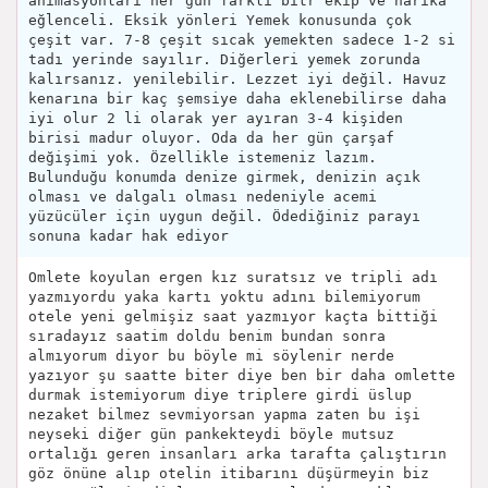
animasyonları her gün farklı bitr ekip ve harika
eğlenceli. Eksik yönleri Yemek konusunda çok
çeşit var. 7-8 çeşit sıcak yemekten sadece 1-2 si
tadı yerinde sayılır. Diğerleri yemek zorunda
kalırsanız. yenilebilir. Lezzet iyi değil. Havuz
kenarına bir kaç şemsiye daha eklenebilirse daha
iyi olur 2 li olarak yer ayıran 3-4 kişiden
birisi madur oluyor. Oda da her gün çarşaf
değişimi yok. Özellikle istemeniz lazım.
Bulunduğu konumda denize girmek, denizin açık
olması ve dalgalı olması nedeniyle acemi
yüzücüler için uygun değil. Ödediğiniz parayı
sonuna kadar hak ediyor
Omlete koyulan ergen kız suratsız ve tripli adı
yazmıyordu yaka kartı yoktu adını bilemiyorum
otele yeni gelmişiz saat yazmıyor kaçta bittiği
sıradayız saatim doldu benim bundan sonra
almıyorum diyor bu böyle mi söylenir nerde
yazıyor şu saatte biter diye ben bir daha omlette
durmak istemiyorum diye triplere girdi üslup
nezaket bilmez sevmiyorsan yapma zaten bu işi
neyseki diğer gün pankekteydi böyle mutsuz
ortalığı geren insanları arka tarafta çalıştırın
göz önüne alıp otelin itibarını düşürmeyin biz