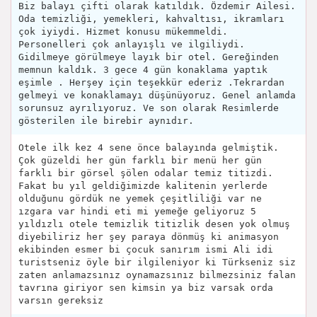
Biz balayı çifti olarak katıldık. Özdemir Ailesi.
Oda temizliği, yemekleri, kahvaltısı, ikramları
çok iyiydi. Hizmet konusu mükemmeldi.
Personelleri çok anlayışlı ve ilgiliydi.
Gidilmeye görülmeye layık bir otel. Gereğinden
memnun kaldık. 3 gece 4 gün konaklama yaptık
eşimle . Herşey için teşekkür ederiz .Tekrardan
gelmeyi ve konaklamayı düşünüyoruz. Genel anlamda
sorunsuz ayrılıyoruz. Ve son olarak Resimlerde
gösterilen ile birebir aynıdır.
Otele ilk kez 4 sene önce balayında gelmiştik.
Çok güzeldi her gün farklı bir menü her gün
farklı bir görsel şölen odalar temiz titizdi.
Fakat bu yıl geldiğimizde kalitenin yerlerde
olduğunu gördük ne yemek çeşitliliği var ne
ızgara var hindi eti mi yemeğe geliyoruz 5
yıldızlı otele temizlik titizlik desen yok olmuş
diyebiliriz her şey paraya dönmüş ki animasyon
ekibinden esmer bi çocuk sanırım ismi Ali idi
turistseniz öyle bir ilgileniyor ki Türkseniz siz
zaten anlamazsınız oynamazsınız bilmezsiniz falan
tavrına giriyor sen kimsin ya biz varsak orda
varsın gereksiz