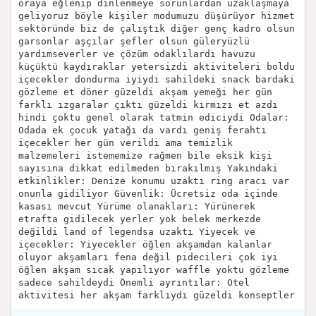
oraya eğlenip dinlenmeye sorunlardan uzaklaşmaya
geliyoruz böyle kişiler modumuzu düşürüyor hizmet
sektöründe biz de çalıştık diğer genç kadro olsun
garsonlar aşçılar şefler olsun güleryüzlü
yardımseverler ve çözüm odaklılardı havuzu
küçüktü kaydıraklar yetersizdi aktiviteleri boldu
içecekler dondurma iyiydi sahildeki snack bardaki
gözleme et döner güzeldi akşam yemeği her gün
farklı ızgaralar çıktı güzeldi kırmızı et azdı
hindi çoktu genel olarak tatmin ediciydi Odalar:
Odada ek çocuk yatağı da vardı geniş ferahtı
içecekler her gün verildi ama temizlik
malzemeleri istememize rağmen bile eksik kişi
sayısına dikkat edilmeden bırakılmış Yakındaki
etkinlikler: Denize konumu uzaktı ring aracı var
onunla gidiliyor Güvenlik: Ücretsiz oda içinde
kasası mevcut Yürüme olanakları: Yürünerek
etrafta gidilecek yerler yok belek merkezde
değildi land of legendsa uzaktı Yiyecek ve
içecekler: Yiyecekler öğlen akşamdan kalanlar
oluyor akşamları fena değil pidecileri çok iyi
öğlen akşam sıcak yapılıyor waffle yoktu gözleme
sadece sahildeydi Önemli ayrıntılar: Otel
aktivitesi her akşam farklıydı güzeldi konseptler