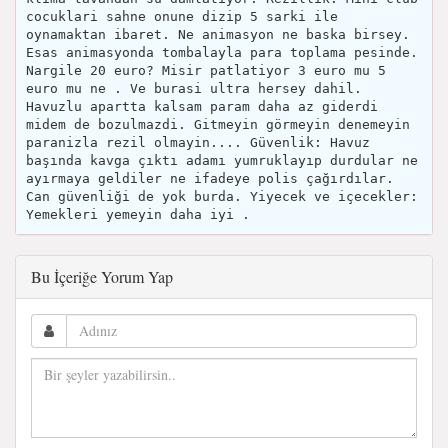
cocuklari sahne onune dizip 5 sarki ile
oynamaktan ibaret. Ne animasyon ne baska birsey.
Esas animasyonda tombalayla para toplama pesinde.
Nargile 20 euro? Misir patlatiyor 3 euro mu 5
euro mu ne . Ve burasi ultra hersey dahil.
Havuzlu apartta kalsam param daha az giderdi
midem de bozulmazdi. Gitmeyin görmeyin denemeyin
paranizla rezil olmayin.... Güvenlik: Havuz
başında kavga çıktı adamı yumruklayıp durdular ne
ayırmaya geldiler ne ifadeye polis çağırdılar.
Can güvenliği de yok burda. Yiyecek ve içecekler:
Yemekleri yemeyin daha iyi .
Bu İçeriğe Yorum Yap