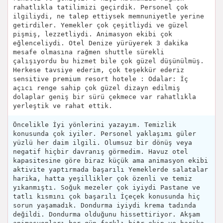
rahatlıkla tatilimizi geçirdik. Personel çok
ilgiliydi, ne talep ettiysek memnuniyetle yerine
getirdiler. Yemekler çok çeşitliydi ve güzel
pişmiş, lezzetliydi. Animasyon ekibi çok
eğlenceliydi. Otel Denize yürüyerek 3 dakika
mesafe olmasına rağmen shuttle sürekli
çalışıyordu bu hizmet bile çok güzel düşünülmüş.
Herkese tavsiye ederim, çok teşekkür ederiz
sensitive premium resort hotele : Odalar: İç
açıcı renge sahip çok güzel dizayn edilmiş
dolaplar geniş bir sürü çekmece var rahatlıkla
yerleştik ve rahat ettik.
Öncelikle İyi yönlerini yazayım. Temizlik
konusunda çok iyiler. Personel yaklaşımı güler
yüzlü her daim ilgili. Olumsuz bir dönüş veya
negatif hiçbir davranış görmedim. Havuz otel
kapasitesine göre biraz küçük ama animasyon ekibi
aktivite yaptırmada başarılı Yemeklerde salatalar
harika, hatta yeşillikler çok özenli ve temiz
yıkanmıştı. Soğuk mezeler çok iyiydi Pastane ve
tatlı kısmını çok başarılı İçeçek konusunda hiç
sorun yaşamadık. Dondurma iyiydi krema tadında
değildi. Dondurma olduğunu hissettiriyor. Akşam