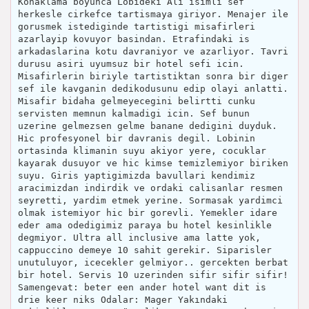
Konaklama boyunca Lobideki Ali isimli sef
herkesle cirkefce tartismaya giriyor. Menajer ile
gorusmek istediginde tartistigi misafirleri
azarlayip kovuyor basindan. Etrafindaki is
arkadaslarina kotu davraniyor ve azarliyor. Tavri
durusu asiri uyumsuz bir hotel sefi icin.
Misafirlerin biriyle tartistiktan sonra bir diger
sef ile kavganin dedikodusunu edip olayi anlatti.
Misafir bidaha gelmeyecegini belirtti cunku
servisten memnun kalmadigi icin. Sef bunun
uzerine gelmezsen gelme banane dedigini duyduk.
Hic profesyonel bir davranis degil. Lobinin
ortasinda klimanin suyu akiyor yere, cocuklar
kayarak dusuyor ve hic kimse temizlemiyor biriken
suyu. Giris yaptigimizda bavullari kendimiz
aracimizdan indirdik ve ordaki calisanlar resmen
seyretti, yardim etmek yerine. Sormasak yardimci
olmak istemiyor hic bir gorevli. Yemekler idare
eder ama odedigimiz paraya bu hotel kesinlikle
degmiyor. Ultra all inclusive ama latte yok,
cappuccino demeye 10 sahit gerekir. Siparisler
unutuluyor, icecekler gelmiyor.. gercekten berbat
bir hotel. Servis 10 uzerinden sifir sifir sifir!
Samengevat: beter een ander hotel want dit is
drie keer niks Odalar: Mager Yakındaki