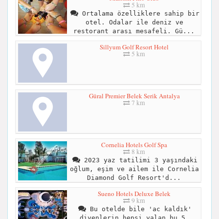
5 km
Ortalama özelliklere sahip bir
otel. Odalar ile deniz ve
restorant arası mesafeli. Gü...
Sillyum Golf Resort Hotel
5 km
Güral Premier Belek Serik Antalya
7 km
Cornelia Hotels Golf Spa
8 km
2023 yaz tatilimi 3 yaşındaki
oğlum, eşim ve ailem ile Cornelia
Diamond Golf Resort'd...
Sueno Hotels Deluxe Belek
9 km
Bu otelde bile 'ac kaldık'
diyenlerin hepsi yalan bu 5.