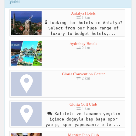
yerler
Antalya Hotels
1 km
Looking for hotels in Antalya?
Select from our huge range of
luxury to budget hotels,...
Aydınbey Hotels
2 km
Gloria Convention Center
2 km
Gloria Golf Club
4 km
Kaliteli ve tamamen yeşilin
içinde doğayla baş başa spor
yapıp, spor yapmasanız bile ...
Maritim Pino Club