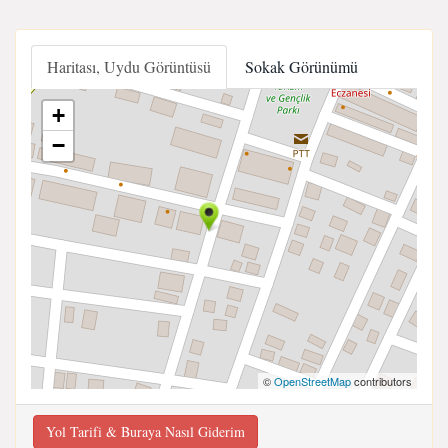
Haritası, Uydu Görüntüsü
Sokak Görünümü
+
−
©
OpenStreetMap
contributors
Yol Tarifi & Buraya Nasıl Giderim