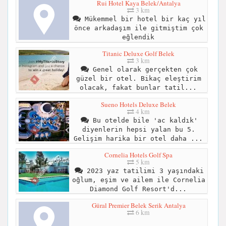
Rui Hotel Kaya Belek/Antalya
3 km
Mükemmel bir hotel bir kaç yıl
önce arkadaşım ile gitmiştim çok
eğlendik
Titanic Deluxe Golf Belek
3 km
Genel olarak gerçekten çok
güzel bir otel. Bikaç eleştirim
olacak, fakat bunlar tatil...
Sueno Hotels Deluxe Belek
4 km
Bu otelde bile 'ac kaldık'
diyenlerin hepsi yalan bu 5.
Gelişim harika bir otel daha ...
Cornelia Hotels Golf Spa
5 km
2023 yaz tatilimi 3 yaşındaki
oğlum, eşim ve ailem ile Cornelia
Diamond Golf Resort'd...
Güral Premier Belek Serik Antalya
6 km