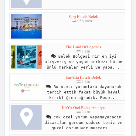
Sarp Hotels Belek
986 metre
The Land Of Legends
1 km
Belek Bölgesi'nin en iyi
alışveriş ve yaşam merkezi bütün
ünlü markalar yerli ve yaba...
Innvista Hotels Belek
1 km
Bu oteli yorumlara dayanarak
tercih ettik fakat büyük hayal
kırıklığına uğradık. Rese...
KAYA Otel Belek Antalya
3 km
cok ozel yorum yapamayacagim
disarifan gordum sadece temiz ve
guzel gorunuyor musteri...