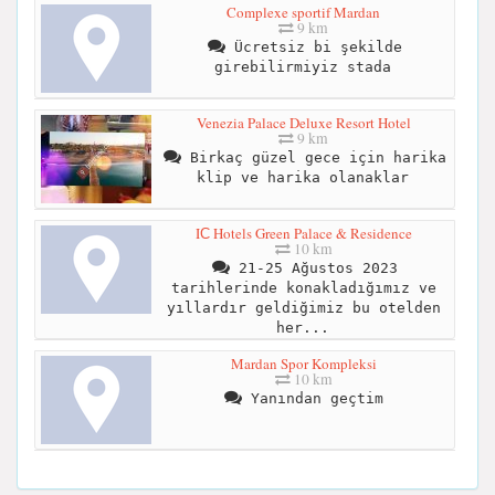
Complexe sportif Mardan
9 km
Ücretsiz bi şekilde
girebilirmiyiz stada
Venezia Palace Deluxe Resort Hotel
9 km
Birkaç güzel gece için harika
klip ve harika olanaklar
IС Hotels Green Palace & Residence
10 km
21-25 Ağustos 2023
tarihlerinde konakladığımız ve
yıllardır geldiğimiz bu otelden
her...
Mardan Spor Kompleksi
10 km
Yanından geçtim