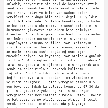
anladık, heryerimiz sis şekilde hastaneye attık
kendimizi. Yemek kesinlikle vasatın bile altında
çeşit Yok. Pilav ve balık var sadece diğer
yemekleri ne olduğu bile belli değil. 10 yıldır
tatil bölgelerinde 15 otelde konakladık, bu kadar
berbat bir tesis görmedim. Personel bile otelin
durumundan şikayetçi ama elden bişi gelmiyor
diyorlar. Ortalıkta gezen uzun boylu bir vatandaş
her önüne gelen personeli bizlerin yanında
aşağılayıcı konuşma şekilleri var. Animasyon -
pislik içinde bur havuzda su oyunu, akşamları 1
animatör arkadaş canla başla eğlence için
mücadele ediyor. Su kaydırağı var otelde 4 günlük
tatilin 2. Günü öğlen zorla artırdık oda sadece 1
tarafını, çocukların eğlenmesi için kaydıraklara
kendi imkanlarımizla su dökerek kullanım
sağladık. Otel 1 yıldız bile olacak konumda
değil. Tek iyi tarafı odaları temizlemelemeleri
ve klima çalışması.. Öğlen yemeğine girmedik 5
gun boyunca, Sabah kahvaltısı konusunda 07:30 da
gittiniz gittiniz yoksa aç kalırsınız akşam
yemeğinden bir beklentiniz olmasın. Pilav - balık
berbat sosis ve ne olduğu belli olmayan 2 çeşit
yemek. 145 odalı otelde 130 oda şikayetçi