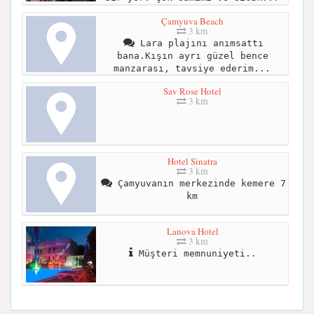
Çamyuva Beach
3 km
Lara plajını anımsattı
bana.Kışın ayrı güzel bence
manzarası, tavsiye ederim...
Sav Rose Hotel
3 km
Hotel Sinatra
3 km
Çamyuvanın merkezinde kemere 7
km
Lanova Hotel
3 km
Müşteri memnuniyeti..