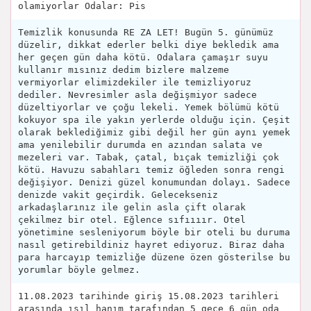
olamiyorlar Odalar: Pis
Temizlik konusunda RE ZA LET! Bugün 5. günümüz
düzelir, dikkat ederler belki diye bekledik ama
her geçen gün daha kötü. Odalara çamaşır suyu
kullanır mısınız dedim bizlere malzeme
vermiyorlar elimizdekiler ile temizliyoruz
dediler. Nevresimler asla değişmiyor sadece
düzeltiyorlar ve çoğu lekeli. Yemek bölümü kötü
kokuyor spa ile yakın yerlerde olduğu için. Çeşit
olarak beklediğimiz gibi değil her gün aynı yemek
ama yenilebilir durumda en azından salata ve
mezeleri var. Tabak, çatal, bıçak temizliği çok
kötü. Havuzu sabahları temiz öğleden sonra rengi
değişiyor. Denizi güzel konumundan dolayı. Sadece
denizde vakit geçirdik. Gelecekseniz
arkadaşlarınız ile gelin asla çift olarak
çekilmez bir otel. Eğlence sıfıııır. Otel
yönetimine sesleniyorum böyle bir oteli bu duruma
nasıl getirebildiniz hayret ediyoruz. Biraz daha
para harcayıp temizliğe düzene özen gösterilse bu
yorumlar böyle gelmez.
11.08.2023 tarihinde giriş 15.08.2023 tarihleri
arasında ışıl hanım tarafından 5 gece 6 gün oda