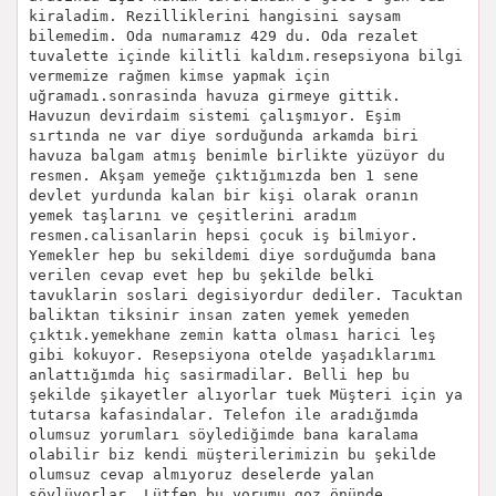
kiraladim. Rezilliklerini hangisini saysam
bilemedim. Oda numaramız 429 du. Oda rezalet
tuvalette içinde kilitli kaldım.resepsiyona bilgi
vermemize rağmen kimse yapmak için
uğramadı.sonrasinda havuza girmeye gittik.
Havuzun devirdaim sistemi çalışmıyor. Eşim
sırtında ne var diye sorduğunda arkamda biri
havuza balgam atmış benimle birlikte yüzüyor du
resmen. Akşam yemeğe çıktığımızda ben 1 sene
devlet yurdunda kalan bir kişi olarak oranın
yemek taşlarını ve çeşitlerini aradım
resmen.calisanlarin hepsi çocuk iş bilmiyor.
Yemekler hep bu sekildemi diye sorduğumda bana
verilen cevap evet hep bu şekilde belki
tavuklarin soslari degisiyordur dediler. Tacuktan
baliktan tiksinir insan zaten yemek yemeden
çıktık.yemekhane zemin katta olması harici leş
gibi kokuyor. Resepsiyona otelde yaşadıklarımı
anlattığımda hiç sasirmadilar. Belli hep bu
şekilde şikayetler alıyorlar tuek Müşteri için ya
tutarsa kafasindalar. Telefon ile aradığımda
olumsuz yorumları söylediğimde bana karalama
olabilir biz kendi müşterilerimizin bu şekilde
olumsuz cevap almıyoruz deselerde yalan
söylüyorlar. Lütfen bu yorumu goz önünde