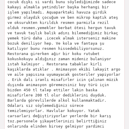
cocuk dışkı si vardi bunu söylediğimizde sadece
kakayi almakla yetindiler başka herhangi bir
işlem yapılmadı. Aquaparktaki havuza girdik
girmez olaydık çocuğum ve ben mikrop kaptık ateş
ve oksurukten kırıldık resmen parmizla rezil
olduk resmen.yemekler berbat ötesi hergun tavuk
ve tavuk taşlık balik adını bilemediğimiz birkaç
yemek türü daha .icecek almak isterseniz makine
bozuk deniliyor hep. Ve kola ve fantaya şu
katılıyor bunu resmen hissedebiliyorsunuz.
Restorana girerken ağır bir koku rutubet
kokuskokuyu aldığınız zaman mideniz bulaniyor
istah kalmiyor . Restorana tabaklar kirli
kaşıklarda atıklar . Animasyon ekibi lakayit argo
ve aile yapısına uyumayacak gosteriler yapiyorlar
. Erik dalı iranlı misafirler icin çalınan müzik
dışında animasyon göremezsiniz koy türü için
bizden 450 tl talep ettiler lakin baska
misafirlere 200 tl olur dediklerini duyduk.
Barlarda görevlilerde alkol kullanmaktadir.
Odaları siz söylemediğiniz sürece
temizlemiyorlar. Havlular kokuyor. Yatak
carsarlari değiştiriyorlar yerlerde bir karış
toz.personele şikayetlerinizi belirttiğiniz
onlarında elinden birsey gelmiyor yardimci