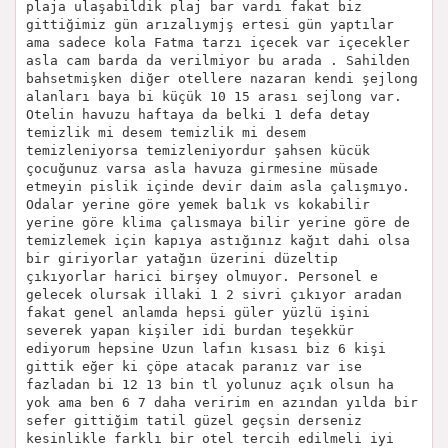
plaja ulaşabildik plaj bar vardı fakat biz
gittiğimiz gün arızalıymjş ertesi gün yaptılar
ama sadece kola Fatma tarzı içecek var içecekler
asla cam barda da verilmiyor bu arada . Sahilden
bahsetmişken diğer otellere nazaran kendi şejlong
alanları baya bi küçük 10 15 arası sejlong var.
Otelin havuzu haftaya da belki 1 defa detay
temizlik mi desem temizlik mi desem
temizleniyorsa temizleniyordur şahsen kücük
çocuğunuz varsa asla havuza girmesine müsade
etmeyin pislik içinde devir daim asla çalışmıyo.
Odalar yerine göre yemek balık vs kokabilir
yerine göre klima çalısmaya bilir yerine göre de
temizlemek için kapıya astığınız kağıt dahi olsa
bir giriyorlar yatağın üzerini düzeltip
çıkıyorlar harici birşey olmuyor. Personel e
gelecek olursak illaki 1 2 sivri çıkıyor aradan
fakat genel anlamda hepsi güler yüzlü işini
severek yapan kişiler idi burdan teşekkür
ediyorum hepsine Uzun lafın kısası biz 6 kişi
gittik eğer ki çöpe atacak paranız var ise
fazladan bi 12 13 bin tl yolunuz açık olsun ha
yok ama ben 6 7 daha veririm en azından yılda bir
sefer gittiğim tatil güzel geçsin derseniz
kesinlikle farklı bir otel tercih edilmeli iyi