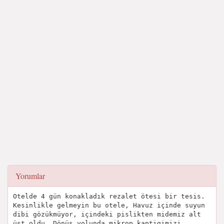
Yorumlar
Otelde 4 gün konakladık rezalet ötesi bir tesis.
Kesinlikle gelmeyin bu otele, Havuz içinde suyun
dibi gözükmüyor, içindeki pislikten midemiz alt
üst oldu. Dönüş yolunda mikrop kaptigimizi