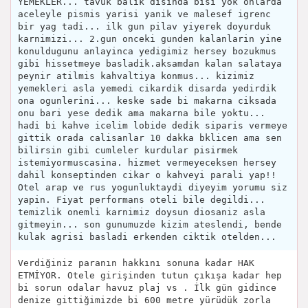
YEMEKLER... tavuk balik disinda bisi yok onlarda
aceleyle pismis yarisi yanik ve malesef igrenc
bir yag tadi... ilk gun pilav yiyerek doyurduk
karnimizi... 2.gun onceki gunden kalanlarin yine
konuldugunu anlayinca yedigimiz hersey bozukmus
gibi hissetmeye basladik.aksamdan kalan salataya
peynir atilmis kahvaltiya konmus... kizimiz
yemekleri asla yemedi cikardik disarda yedirdik
ona ogunlerini... keske sade bi makarna ciksada
onu bari yese dedik ama makarna bile yoktu...
hadi bi kahve icelim lobide dedik siparis vermeye
gittik orada calisanlar 10 dakka bklicen ama sen
bilirsin gibi cumleler kurdular pisirmek
istemiyormuscasina. hizmet vermeyeceksen hersey
dahil konseptinden cikar o kahveyi parali yap!!
Otel arap ve rus yogunluktaydi diyeyim yorumu siz
yapin. Fiyat performans oteli bile degildi...
temizlik onemli karnimiz doysun diosaniz asla
gitmeyin... son gunumuzde kizim ateslendi, bende
kulak agrisi basladi erkenden ciktik otelden...
Verdiğiniz paranın hakkını sonuna kadar HAK
ETMİYOR. Otele girişinden tutun çıkışa kadar hep
bi sorun odalar havuz plaj vs . İlk gün gidince
denize gittiğimizde bi 600 metre yürüdük zorla