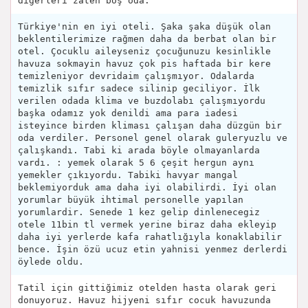
diğerleri zaten boş oda.
Türkiye'nin en iyi oteli. Şaka şaka düşük olan
beklentilerimize rağmen daha da berbat olan bir
otel. Çocuklu aileyseniz çocuğunuzu kesinlikle
havuza sokmayin havuz çok pis haftada bir kere
temizleniyor devridaim çalışmıyor. Odalarda
temizlik sıfır sadece silinip geciliyor. İlk
verilen odada klima ve buzdolabı çalışmıyordu
başka odamız yok denildi ama para iadesi
isteyince birden kliması çalışan daha düzgün bir
oda verdiler. Personel genel olarak guleryuzlu ve
çalışkandı. Tabi ki arada böyle olmayanlarda
vardı. : yemek olarak 5 6 çeşit hergun aynı
yemekler çıkıyordu. Tabiki havyar mangal
beklemiyorduk ama daha iyi olabilirdi. İyi olan
yorumlar büyük ihtimal personelle yapılan
yorumlardir. Senede 1 kez gelip dinlenecegiz
otele 11bin tl vermek yerine biraz daha ekleyip
daha iyi yerlerde kafa rahatlığıyla konaklabilir
bence. İşin özü ucuz etin yahnisi yenmez derlerdi
öylede oldu.
Tatil için gittiğimiz otelden hasta olarak geri
donuyoruz. Havuz hijyeni sıfır cocuk havuzunda