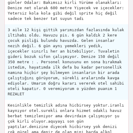
günler Odalar: Bakımsız kirli Yürüme olanakları:
Denize net olarak 600 metre Yiyecek ve içecekler:
Yetersiz kola kola gibi değil sprite hiç değil
sadece tek benzer tat suyun tadı
3 aile 12 kişi gittik yarımızdan fazlasında kulak
iltihabı oldu. Havuzu pis. 6 gün kaldık 2 kere
çocuk pisliği bulundu havuzda. Gelen insanlar
nezih değil. 6 gün aynı yemekleri yedik,
içecekler sınırlı her an bitebiliyor. Tuvaletin
gideri bozuk sifon çalışmıyor. Denize 150 değil
350 metre : . Personel konusunu en sona bırakmak
istedim, hayatımda ilk defa bu kadar personellik
namına hiçbir şey bilmeyen insanların bir arada
çalıştığını görüyorum, sürekli aralarında kavga
ediyolar. Umarım doğru kararı vererek otel sahibi
oteli kapatır. 0 veremiyorum o yüzden puanım 1
REZALET
Kesinlikle temizlik adına hicbirsey yoktur.iranlı
kaynıyor otel.surekli onlara hizmet odaklı havuz
berbat temizleniyor ama devirdaim çalışmıyor şu
çok kirli oluyor.aquyayı son gün
yaptılar.denizine diyecek hicbirsey yok denizi
çok güzel ama deniz de olan mini barda alkol