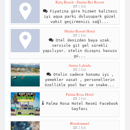
Kiriş Beach - Daima Biz Resort
1 km
Fiyatına göre hizmet kalitesi
iyi aqua parkı dolusupark güzel
vakit geçirmenizi sağl...
Meder Resort Hotel
2 km
Otel denizden baya uzak.
servisle git gel sürekli
yapılıyor. otelin dizaynı havuzu
gü...
Armas Labada
2 km
Otelin sadece konumu iyi ,
yemekler vasat , personellerin
özellikle pool bar ve snake...
Palma Rosa Hotel
2 km
Palma Rosa Hotel Resmî Facebook
Sayfası
Blauhimmel
2 km