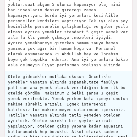
yoktur.saat akşam 5 olunca kapanıyor plaj mini
bar.insanlarin denize girecegi zaman
kapanıyor.yani burda iyi yorumları kesinlikle
personeller kendileri yaptırıyor Tek iyi olan şey
kesinlikle personelin çalışkanlığı ve güler yüzlü
olması.ayrica yemekler standart 5 çeşit yemek var
asla farklı yemek çıkmıyor.mezeleri iyiydi.
Ayrıca yemekhaneye girerken hamam sauya hemen
yanında çok ağır bir hamam koşu var Personel
olarak animasyonda ki Abdullah bey ve İbrahim
beye çok teşekkür ederiz. Ama iyi yorumlara bakıp
asla gelmeyin Fiyat performan otelinin altinda
Otele gidecekler mutlaka okusun. Öncelikle
yemekler vasatın altında ıspanak,taze fasülye
patlıcan ana yemek olarak verildiğini ben ilk bu
otelde gördüm. Maksimum 2 belki şansa 3 çeşit
yemek verilmekte. Yemek yerken kola içmeyi unutun
makine sürekli arızalı. İçmek isterseniz
kalitesiz toz makine meyve sularından içersiniz.
Tatlılar vasatın altında tatlı yemeden otelden
ayrıldık. Otelde sürekli bir şeyler arızalı
yapılmıyor, otelden çıkış yapana kadar aquasını
kullanamadık hep bozuktu. Alkol olarak sadece