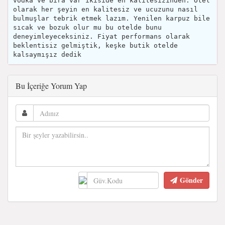
vodka ve bira var ikiside en kalitesizinden. Otel
olarak her şeyin en kalitesiz ve ucuzunu nasıl
bulmuşlar tebrik etmek lazım. Yenilen karpuz bile
sıcak ve bozuk olur mu bu otelde bunu
deneyimleyeceksiniz. Fiyat performans olarak
beklentisiz gelmiştik, keşke butik otelde
kalsaymışız dedik
Bu İçeriğe Yorum Yap
Gönder