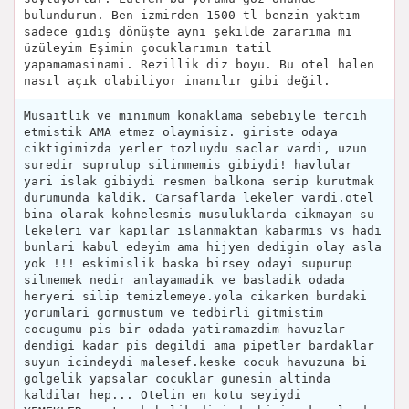
bulundurun. Ben izmirden 1500 tl benzin yaktım
sadece gidiş dönüşte aynı şekilde zararima mi
üzüleyim Eşimin çocuklarımın tatil
yapamamasinami. Rezillik diz boyu. Bu otel halen
nasıl açık olabiliyor inanılır gibi değil.
Musaitlik ve minimum konaklama sebebiyle tercih
etmistik AMA etmez olaymisiz. giriste odaya
ciktigimizda yerler tozluydu saclar vardi, uzun
suredir suprulup silinmemis gibiydi! havlular
yari islak gibiydi resmen balkona serip kurutmak
durumunda kaldik. Carsaflarda lekeler vardi.otel
bina olarak kohnelesmis musuluklarda cikmayan su
lekeleri var kapilar islanmaktan kabarmis vs hadi
bunlari kabul edeyim ama hijyen dedigin olay asla
yok !!! eskimislik baska birsey odayi supurup
silmemek nedir anlayamadik ve basladik odada
heryeri silip temizlemeye.yola cikarken burdaki
yorumlari gormustum ve tedbirli gitmistim
cocugumu pis bir odada yatiramazdim havuzlar
dendigi kadar pis degildi ama pipetler bardaklar
suyun icindeydi malesef.keske cocuk havuzuna bi
golgelik yapsalar cocuklar gunesin altinda
kaldilar hep... Otelin en kotu seyiydi