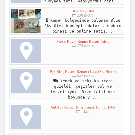
rusyada tatil yapiyormus gibi...
Blue Sky Otel
238 metre
Kemer bölgesinde bulunan Blue
Sky Otel konsept odaları, modern
binası ve online satış...
Maxx Royal Kemer Resort, Kiriş
374 metre
Pgs Kiriş Resort Kemer ( Last One Hour )
842 metre
Yemek ve içki kalitesi
güzeldi, çeşitler bol ve
lezzetliydi. Bize tatilimiz
boyunca y...
Antalya Kemer Kiriş Limak Limra Hotel
1 km