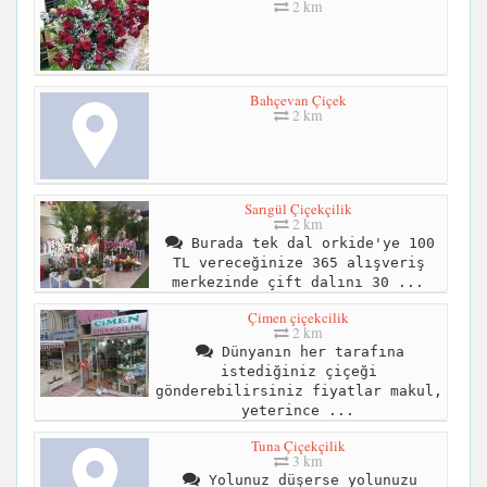
2 km
Bahçevan Çiçek
2 km
Sarıgül Çiçekçilik
2 km
Burada tek dal orkide'ye 100
TL vereceğinize 365 alışveriş
merkezinde çift dalını 30 ...
Çimen çiçekcilik
2 km
Dünyanın her tarafına
istediğiniz çiçeği
gönderebilirsiniz fiyatlar makul,
yeterince ...
Tuna Çiçekçilik
3 km
Yolunuz düşerse yolunuzu