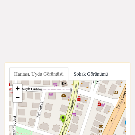
Haritası, Uydu Görüntüsü
Sokak Görünümü
+
−