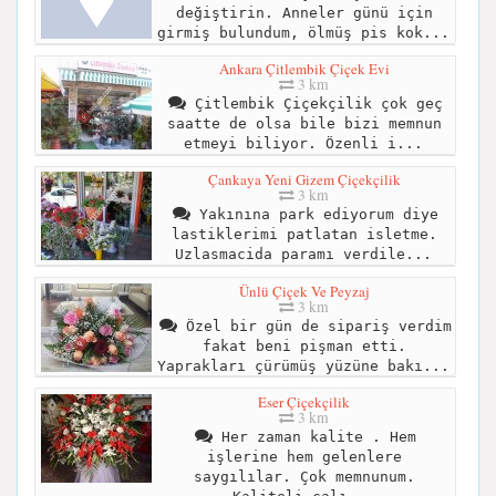
değiştirin. Anneler günü için
girmiş bulundum, ölmüş pis kok...
Ankara Çitlembik Çiçek Evi
3 km
Çitlembik Çiçekçilik çok geç
saatte de olsa bile bizi memnun
etmeyi biliyor. Özenli i...
Çankaya Yeni Gizem Çiçekçilik
3 km
Yakınına park ediyorum diye
lastiklerimi patlatan isletme.
Uzlasmacida paramı verdile...
Ünlü Çiçek Ve Peyzaj
3 km
Özel bir gün de sipariş verdim
fakat beni pişman etti.
Yaprakları çürümüş yüzüne bakı...
Eser Çiçekçilik
3 km
Her zaman kalite . Hem
işlerine hem gelenlere
saygılılar. Çok memnunum.