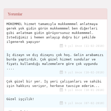
Yorumlar
MÜKEMMEL hizmet tamamıyla mukkemmmel anlatmaya
gerek yok gidin görün mukkemmmel ben diğerleri
gibi anlatmam gidin görüyorsunuz mukkemmmel.
İstediğimiz i hemen anlayıp doğru bir şekilde
ilgenerek yapıyor
9 yıl önce (11-02-2018)
İç dizayn ve dış dizaynı çok hoş. Gelin arabamızı
burda yaptırdık. Çok güzel hizmet sundular ve
fiyatı kullandığı malzemelere göre çok uygundu
....
9 yıl önce (10-02-2018)
Çok güzel bir yer. İş yeri çalışanları ve sahibi
işin hakkını veriyor, herkese tavsiye ederim...
9 yıl önce (10-01-2018)
Güzel işçilik!
9 yıl önce (07-02-2018)