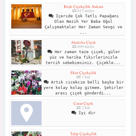
Köşk Çiçekçilik Ankara
613 metre
İçeride Çok Tatlı Papağanı
Olan Nezih Yer Baba Oğul
Çalışmaktalar Her Zaman Sevgi ve
...
Anatolıa Çiçek
699 metre
Her zaman taze çiçek, güler
yüz ve harika fikirlerinizle
tercih sebebimsiniz. Çiçekle...
Ekin Çiçekçilik
1 km
Artık cicekcim belli başka bir
yere kolay kolay gitmem. Şehirler
arası çiçek gönderdi...
Çınar Çiçek
2 km
İyi dir
Talip Çiçekçilik