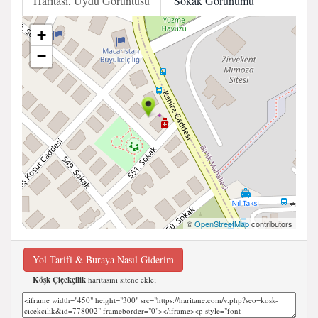
Haritası, Uydu Görüntüsü
Sokak Görünümü
+
−
©
OpenStreetMap
contributors
Yol Tarifi & Buraya Nasıl Giderim
Köşk Çiçekçilik
haritasını sitene ekle;