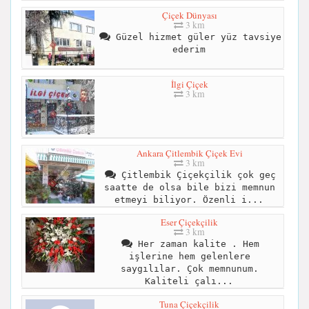
Çiçek Dünyası
3 km
Güzel hizmet güler yüz tavsiye
ederim
İlgi Çiçek
3 km
Ankara Çitlembik Çiçek Evi
3 km
Çitlembik Çiçekçilik çok geç
saatte de olsa bile bizi memnun
etmeyi biliyor. Özenli i...
Eser Çiçekçilik
3 km
Her zaman kalite . Hem
işlerine hem gelenlere
saygılılar. Çok memnunum.
Kaliteli çalı...
Tuna Çiçekçilik