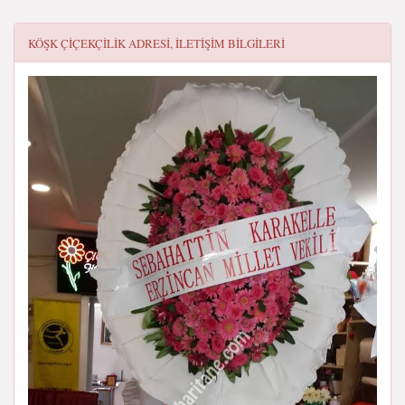
KÖŞK ÇIÇEKÇILIK
ADRESI, ILETIŞIM BILGILERI