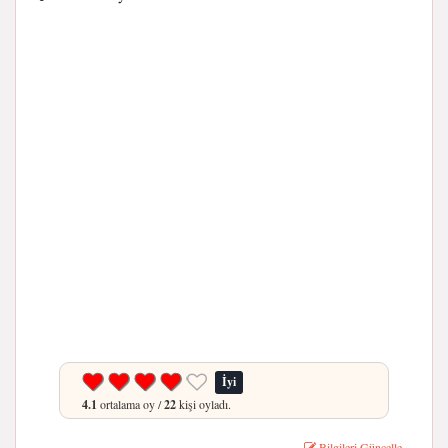
İyi
4.1
ortalama oy /
22
kişi oyladı.
Bilgileri Güncelle