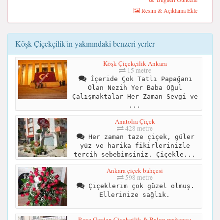
Resim & Açıklama Ekle
Köşk Çiçekçilik'in yakınındaki benzeri yerler
Köşk Çiçekçilik Ankara
15 metre
İçeride Çok Tatlı Papağanı
Olan Nezih Yer Baba Oğul
Çalışmaktalar Her Zaman Sevgi ve
...
Anatolıa Çiçek
428 metre
Her zaman taze çiçek, güler
yüz ve harika fikirlerinizle
tercih sebebimsiniz. Çiçekle...
Ankara çiçek bahçesi
598 metre
Çiçeklerim çok güzel olmuş.
Ellerinize sağlık.
Rose Garden Çiçekçilik & Balon mağazası