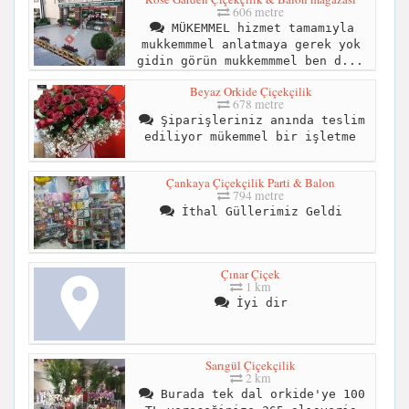
606 metre
MÜKEMMEL hizmet tamamıyla
mukkemmmel anlatmaya gerek yok
gidin görün mukkemmmel ben d...
Beyaz Orkide Çiçekçilik
678 metre
Şiparişleriniz anında teslim
ediliyor mükemmel bir işletme
Çankaya Çiçekçilik Parti & Balon
794 metre
İthal Güllerimiz Geldi
Çınar Çiçek
1 km
İyi dir
Sarıgül Çiçekçilik
2 km
Burada tek dal orkide'ye 100