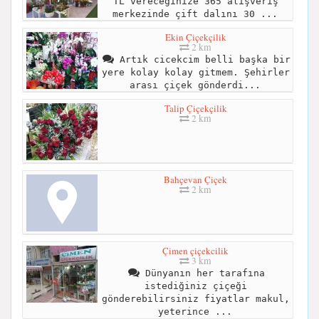
TL vereceğinize 365 alışveriş
merkezinde çift dalını 30 ...
Ekin Çiçekçilik
2 km
Artık cicekcim belli başka bir
yere kolay kolay gitmem. Şehirler
arası çiçek gönderdi...
Talip Çiçekçilik
2 km
Bahçevan Çiçek
2 km
Çimen çiçekcilik
3 km
Dünyanın her tarafına
istediğiniz çiçeği
gönderebilirsiniz fiyatlar makul,
yeterince ...