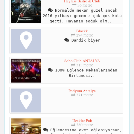
Haylass Bistro & Club
36 metre
Normalde mekan güzel ancak
2016 yılbaşı gecemiz çok çok kötü
geçti. Havanın soğuk olm...
Blackk
294 metre
Dandik biyer
Soho Club ANTALYA
313 metre
100% Eğlence Mekanlarından
Birtanesi..
Podyum Antalya
371 metre
Uzaklar Pub
380 metre
Eğlencesine evet eğleniyorsun,