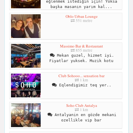
eğlenmek istediğin için! Yoksa
başka masanın yarım kal...
Oblo Urban Lounge
551 metre
Massimo Bar & Restaurant
855 metre
Mekan guzel, hizmet iyi.
Fiyatlar yuksek. Muzik kotu
Club Sohooo... sensation bar
1 km
Eqlendigimiz teq yer..
Soho Club Antalya
1 km
Antalyanin en gözde mekani
ozellikle vip bar