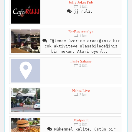
Jolly Joker Pub
1 km
jj rulz..
ForFun Antalya
1 km
Eğlence üzerine aradığınız bir
çok aktiviteye ulaşabileceğiniz
bir mekan. Atari oyunl...
Fasl-ı Şahane
2 km
Nabız Live
2 km
Midpoint
2 km
Mükemmel kalite, üstün bir