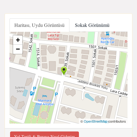
Haritası, Uydu Görüntüsü
Sokak Görünümü
+
−
©
OpenStreetMap
contributors
Yol Tarifi & Buraya Nasıl Giderim