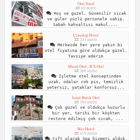
Otel Sınal
60 metre
Hoş ve guzel. Güvenilir sıcak
ve güler yüzlü personele sahip.
Sabah kahvaltısı makul....
Çenedağ Hotel
243 metre
Merkezde her yere yakın bi
otel fiyatına göre oldukça güzel.
Tavsiye ederim
Masal Otel , ICS Otel
366 metre
Işletme otel konseptinden
uzak, odalar cok pis, temizlik
yetersiz, yataklar konforsuz...
İzmit Butik Otel
384 metre
Çok güzel ve oldukça huzurlu
bir yer, tarihi bir köşkten
restore edilmiş çok sıcak, ...
Wes Hotel
419 metre
Çift olarak Spa hizmeti aldık.