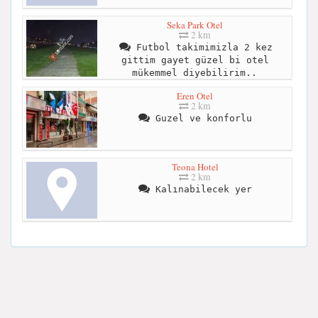
Seka Park Otel
2 km
Futbol takimimizla 2 kez
gittim gayet güzel bi otel
mükemmel diyebilirim..
Eren Otel
2 km
Guzel ve konforlu
Teona Hotel
2 km
Kalınabilecek yer