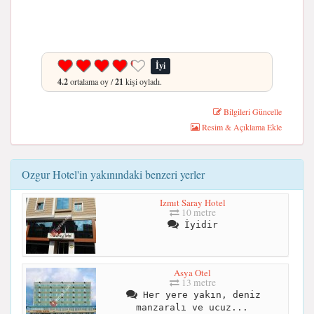
İyi
4.2
ortalama oy /
21
kişi oyladı.
Bilgileri Güncelle
Resim & Açıklama Ekle
Ozgur Hotel'in yakınındaki benzeri yerler
Izmıt Saray Hotel
10 metre
İyidir
Asya Otel
13 metre
Her yere yakın, deniz
manzaralı ve ucuz...