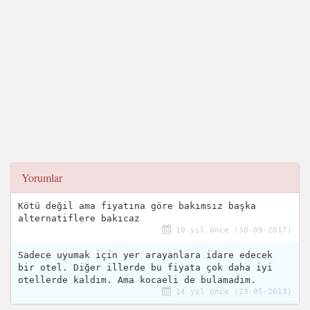
Yorumlar
Kötü değil ama fiyatına göre bakımsız başka
alternatiflere bakıcaz
10 yıl önce (30-09-2017)
Sadece uyumak için yer arayanlara idare edecek
bir otel. Diğer illerde bu fiyata çok daha iyi
otellerde kaldım. Ama kocaeli de bulamadım.
14 yıl önce (23-05-2013)