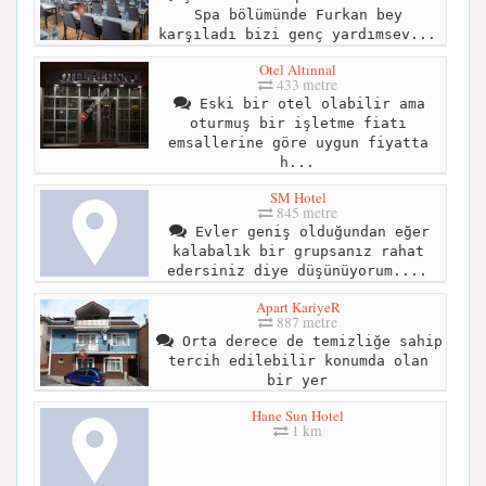
Spa bölümünde Furkan bey
karşıladı bizi genç yardımsev...
Otel Altınnal
433 metre
Eski bir otel olabilir ama
oturmuş bir işletme fiatı
emsallerine göre uygun fiyatta
h...
SM Hotel
845 metre
Evler geniş olduğundan eğer
kalabalık bir grupsanız rahat
edersiniz diye düşünüyorum....
Apart KariyeR
887 metre
Orta derece de temizliğe sahip
tercih edilebilir konumda olan
bir yer
Hane Sun Hotel
1 km