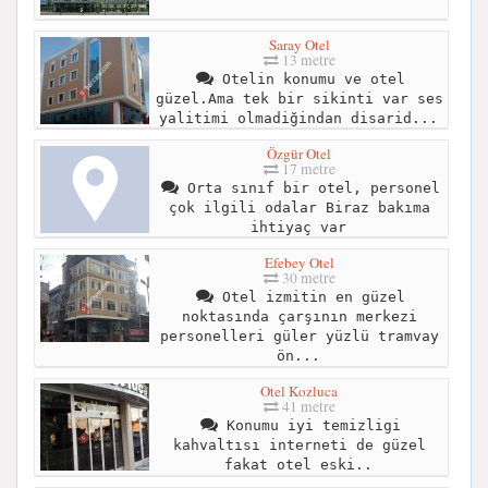
Saray Otel
13 metre
Otelin konumu ve otel
güzel.Ama tek bir sikinti var ses
yalitimi olmadiğindan disarid...
Özgür Otel
17 metre
Orta sınıf bir otel, personel
çok ilgili odalar Biraz bakıma
ihtiyaç var
Efebey Otel
30 metre
Otel izmitin en güzel
noktasında çarşının merkezi
personelleri güler yüzlü tramvay
ön...
Otel Kozluca
41 metre
Konumu iyi temizligi
kahvaltısı interneti de güzel
fakat otel eski..