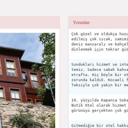
Yorumlar
Çok güzel ve oldukça huz
edilmiş çok sıcak, samim
deniz manzaralı ve bahçe
dinlenmek için tekrar gi
Sundukları hizmet ve int
temiz. Sadece sabah kahv
etrafta. Hiç böyle bir o
zorunda kaldık. Kocaeli 
Taksiyle çok yakın bir m
19. yüzyılda Kapanca Sok
Butik Otel olarak hizmet
görünüşü gerçekten çok g
Gitmediğim bir otel hakk