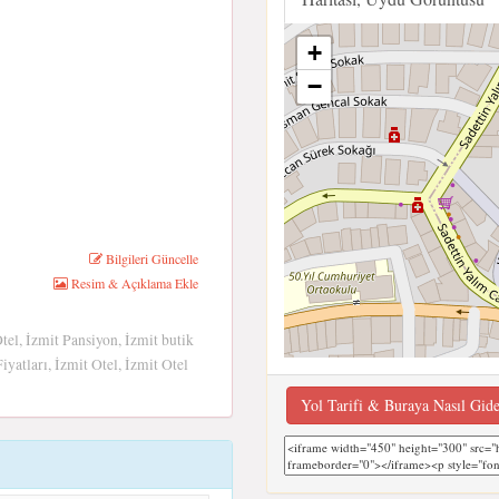
+
−
Bilgileri Güncelle
Resim & Açıklama Ekle
tel, İzmit Pansiyon, İzmit butik
iyatları, İzmit Otel, İzmit Otel
Yol Tarifi & Buraya Nasıl Gid