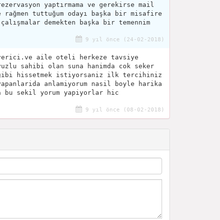
rezervasyon yaptırmama ve gerekirse mail
e rağmen tuttuğum odayı başka bir misafire
 çalışmalar demekten başka bir temennim
9 yıl önce (24-02-2018)
verici.ve aile oteli herkeze tavsiye
yuzlu sahibi olan suna hanimda cok seker
gibi hissetmek istiyorsaniz ilk tercihiniz
yapanlarida anlamiyorum nasil boyle harika
a bu sekil yorum yapiyorlar hic
9 yıl önce (08-02-2018)