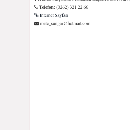
Telefon:
(0262) 321 22 66
İnternet Sayfası
moc.liamtoh@ragnus_etem