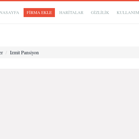
NASAYFA
FİRMA EKLE
HARİTALAR
GIZLILIK
KULLANI
er
Izmit Pansiyon