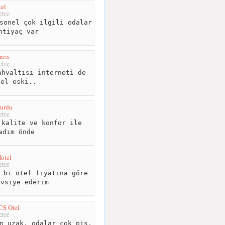
el
tre
sonel çok ilgili odalar
htiyaç var
uca
tre
hvaltısı interneti de
tel eski..
Yurdu
tre
kalite ve konfor ile
adım önde
otel
tre
 bi otel fiyatına göre
avsiye ederim
ICS Otel
tre
n uzak, odalar cok pis,