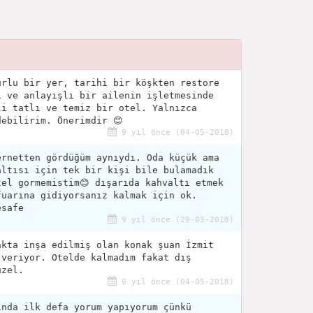
urlu bir yer, tarihi bir köşkten restore
i ve anlayışlı bir ailenin işletmesinde
li tatlı ve temiz bir otel. Yalnızca
debilirim. Önerimdir 😊
9 yıl önce (04-05-2018)
ernetten gördüğüm aynıydı. Oda küçük ama
altısı için tek bir kişi bile bulamadık
tel gormemistim😊 dışarıda kahvaltı etmek
fuarına gidiyorsanız kalmak için ok.
esafe
9 yıl önce (29-03-2018)
akta inşa edilmiş olan konak şuan İzmit
 veriyor. Otelde kalmadım fakat dış
üzel.
9 yıl önce (04-05-2018)
ında ilk defa yorum yapıyorum çünkü