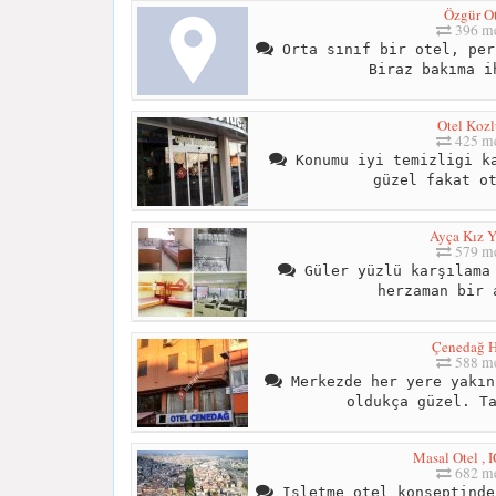
Özgür Ot
396 me
Orta sınıf bir otel, per
Biraz bakıma i
Otel Kozl
425 me
Konumu iyi temizligi ka
güzel fakat o
Ayça Kız 
579 me
Güler yüzlü karşılama 
herzaman bir 
Çenedağ H
588 me
Merkezde her yere yakın
oldukça güzel. T
Masal Otel , 
682 me
Işletme otel konseptinde