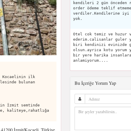
kendileri 2 gün önceden 
order ödeme teklif etmem
verdiler.Kendilerine iyi
yok.
Otel cok temiz ve huzur 
ederim.calisanlar guler 
biri kendinizi evinizde 
olsun.ayrica kotu yorum 
bir yere harika insanlar
anlamiyorum....
 Kocaelinin ilk
Bu İçeriğe Yorum Yap
lesinde bulunan
in İzmit semtinde
e, kaliteye,rahatlığa
41200 İzmit/Kocaeli, Türkiye