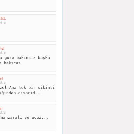
TEL
tre
tel
tre
a göre bakımsız başka
e bakıcaz
el
tre
zel.Ama tek bir sikinti
iğindan disarid...
el
tre
manzaralı ve ucuz...