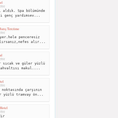
el
tre
 aldık. Spa bölümünde
zi genç yardımsev...
Barış Tercüme
tre
yer.hele penceresiz
lırsanız,nefes alır...
al
tre
 sıcak ve güler yüzlü
kahvaltısı makul....
tel
tre
 noktasında çarşının
r yüzlü tramvay ön...
 Hotel
tre
ir