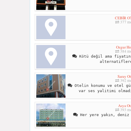
CEBİR O
377 me
Ozgur Ho
384 me
Kötü değil ama fiyatın
alternatifler
Saray Ot
392 me
Otelin konumu ve otel gü
var ses yalitimi olmad
Asya Ot
393 me
Her yere yakın, deniz 