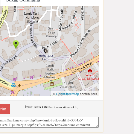
©
OpenStreetMap
contributors
İzmit Butik Otel
haritasını sitene ekle;
erim