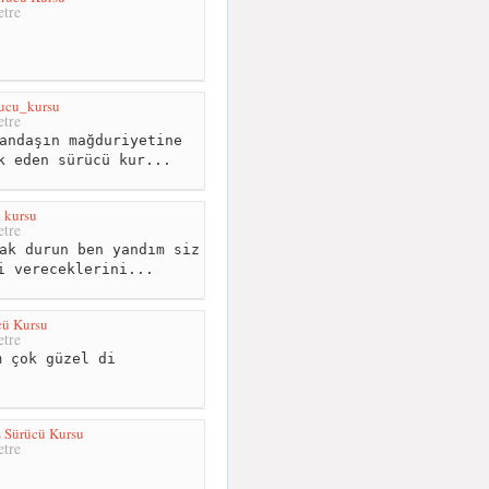
tre
ucu_kursu
tre
andaşın mağduriyetine
k eden sürücü kur...
 kursu
tre
ak durun ben yandım siz
i vereceklerini...
cü Kursu
tre
 çok güzel di
 Sürücü Kursu
tre