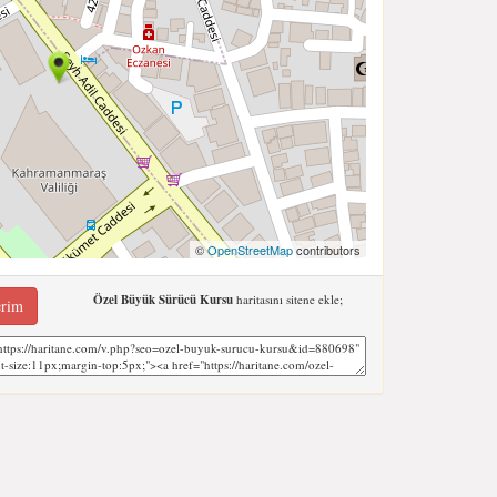
©
OpenStreetMap
contributors
Özel Büyük Sürücü Kursu
haritasını sitene ekle;
erim