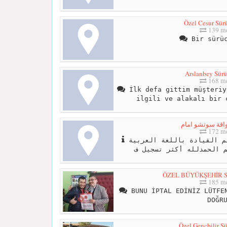
Özel Cesur Sür
139 me
Bir sürüc
Arslanbey Sürü
168 me
İlk defa gittim müşteriy
ilgili ve alakalı bir 
قة سوتشو امام
172 me
مدرسة سوتشي إمام لتعليم القيادة باللغة العربية
ÖZEL BÜYÜKŞEHİR 
185 me
BUNU İPTAL EDİNİZ LÜTFEN
DOĞR
Özel Gençbilir S