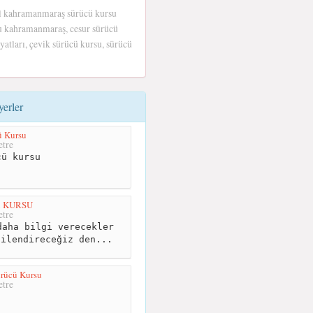
el kahramanmaraş sürücü kursu
 kahramanmaraş, cesur sürücü
yatları, çevik sürücü kursu, sürücü
erler
ü Kursu
tre
ü kursu
ü KURSU
tre
aha bilgi verecekler
gilendireceğiz den...
rücü Kursu
tre