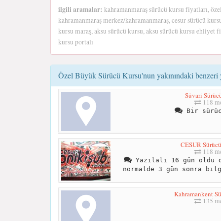
ilgili aramalar:
kahramanmaraş sürücü kursu fiyatları, öz
kahramanmaraş merkez/kahramanmaraş, cesur sürücü kursu
kursu maraş, aksu sürücü kursu, aksu sürücü kursu ehliyet fi
kursu portalı
Özel Büyük Sürücü Kursu'nun yakınındaki benzeri y
Süvari Sürüc
118 me
Bir sürüc
CESUR Sürüc
118 me
Yazılalı 16 gün oldu d
normalde 3 gün sonra bil
Kahramankent Sü
135 me