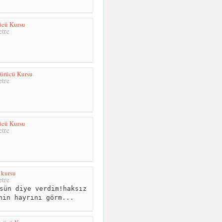
ücü Kursu
tre
ürücü Kursu
tre
ücü Kursu
tre
 kursu
tre
sün diye verdim!haksız
nin hayrını görm...