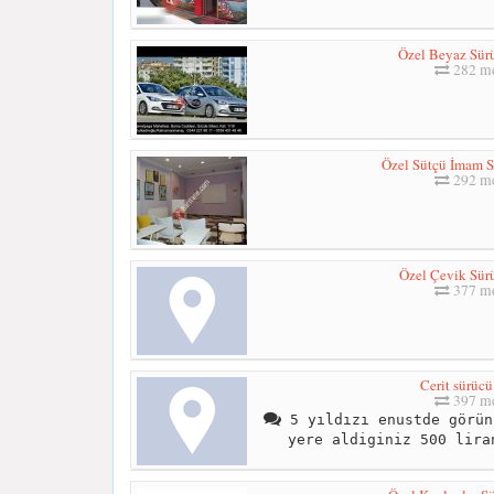
Özel Beyaz Sür
282 me
Özel Sütçü İmam S
292 me
Özel Çevik Sür
377 me
Cerit sürücü
397 me
5 yıldızı enustde görün
yere aldiginiz 500 lira