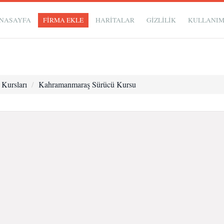
NASAYFA
FİRMA EKLE
HARİTALAR
GIZLILIK
KULLANI
Kursları
Kahramanmaraş Sürücü Kursu