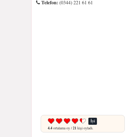
Telefon:
(0344) 221 61 61
İyi
4.4
ortalama oy /
21
kişi oyladı.