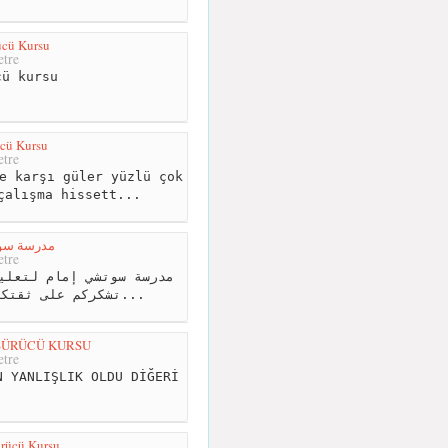
ücü Kursu
tre
ü kursu
cü Kursu
tre
e karşı güler yüzlü çok
çalışma hissett...
مدرسة سوا
tre
تشكركم على ثقتكم الحمدلله أكثر تسجيل ف...
SÜRÜCÜ KURSU
tre
 YANLIŞLIK OLDU DİĞERİ
U
ürücü Kursu