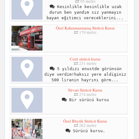
95 metre
Kesinlikle kesinlikle uzak
durun ben yandım siz yanmayın
bayan eğitimci vereceklerini...
Özel Kahramanmaraş Sürücü Kursu
179 metre
Cerit sürücü kursu
231 metre
5 yıldızı enustde görünsün
diye verdim!haksız yere aldiginiz
500 liranin hayrını görm...
Süvari Sürücü Kursu
274 metre
Bir sürücü kursu
Özel Büyük Sürücü Kursu
282 metre
Sürücü kursu.