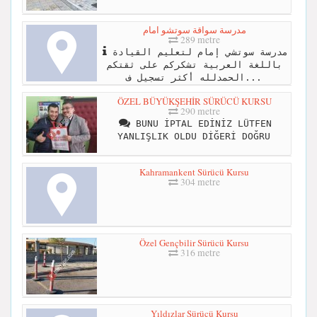
مدرسة سواقة سوتشو امام
289 metre
مدرسة سوتشي إمام لتعليم القيادة
باللغة العربية تشكركم على ثقتكم
الحمدلله أكثر تسجيل ف...
ÖZEL BÜYÜKŞEHİR SÜRÜCÜ KURSU
290 metre
BUNU İPTAL EDİNİZ LÜTFEN
YANLIŞLIK OLDU DİĞERİ DOĞRU
Kahramankent Sürücü Kursu
304 metre
Özel Gençbilir Sürücü Kursu
316 metre
Yıldızlar Sürücü Kursu