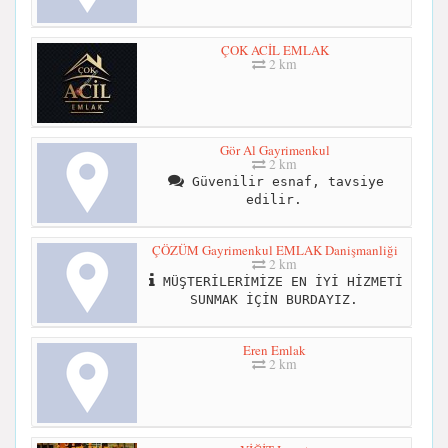
ÇOK ACİL EMLAK
2 km
Gör Al Gayrimenkul
2 km
Güvenilir esnaf, tavsiye
edilir.
ÇÖZÜM Gayrimenkul EMLAK Danişmanliği
2 km
MÜŞTERİLERİMİZE EN İYİ HİZMETİ
SUNMAK İÇİN BURDAYIZ.
Eren Emlak
2 km