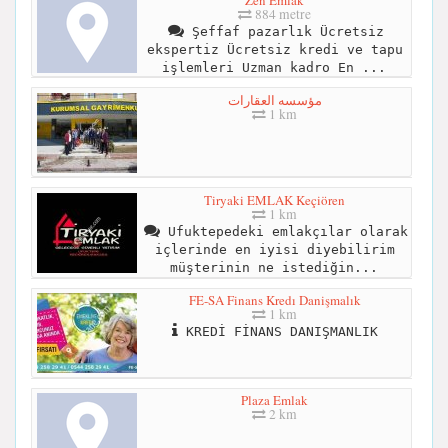
884 metre
Şeffaf pazarlık Ücretsiz
ekspertiz Ücretsiz kredi ve tapu
işlemleri Uzman kadro En ...
مؤسسه العقارات
1 km
Tiryaki EMLAK Keçiören
1 km
Ufuktepedeki emlakçılar olarak
içlerinde en iyisi diyebilirim
müşterinin ne istediğin...
FE-SA Finans Kredı Danişmalık
1 km
KREDİ FİNANS DANIŞMANLIK
Plaza Emlak
2 km