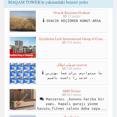
MAQAM TOWER'in yakınındaki benzeri yerler
Ovacik Keçiören Ovakent
15 metre
OVACIK KEÇİÖREN KONUT-ARSA
Eryildizlar Lutfi International Group of Com...
538 metre
خدمات املاک ozsevar
538 metre
ما میتوانیم برای شما بهترین
خدمت را داشته باشیم ...
SMD Towers
603 metre
Manzarası ,konunu harika bir
yapı. Kapalı garajı yüzme
havuzu,fitnes salonu daha saya...
Zen Emlak