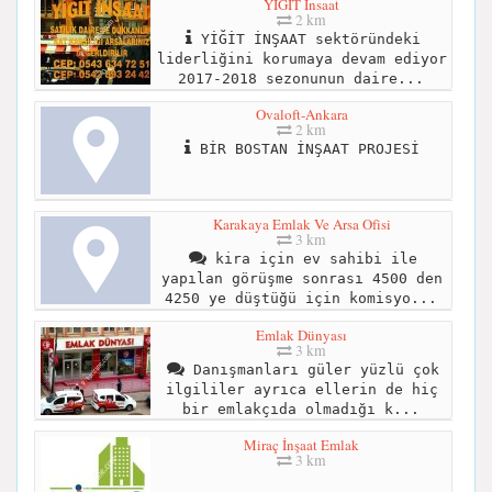
YİĞİT Insaat
2 km
YİĞİT İNŞAAT sektöründeki
liderliğini korumaya devam ediyor
2017-2018 sezonunun daire...
Ovaloft-Ankara
2 km
BİR BOSTAN İNŞAAT PROJESİ
Karakaya Emlak Ve Arsa Ofisi
3 km
kira için ev sahibi ile
yapılan görüşme sonrası 4500 den
4250 ye düştüğü için komisyo...
Emlak Dünyası
3 km
Danışmanları güler yüzlü çok
ilgililer ayrıca ellerin de hiç
bir emlakçıda olmadığı k...
Miraç İnşaat Emlak
3 km