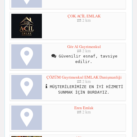
ÇOK ACİL EMLAK
2 km
Gör Al Gayrimenkul
2 km
Güvenilir esnaf, tavsiye
edilir.
ÇÖZÜM Gayrimenkul EMLAK Danişmanliği
2 km
MÜŞTERİLERİMİZE EN İYİ HİZMETİ
SUNMAK İÇİN BURDAYIZ.
Eren Emlak
2 km