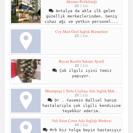
Akumer Polikliniği
2 km
Antalya da akla ilk gelen
güzellik merkezlerinden. Geniş
cihaz ağı ve yetkin personel...
Cey-Med Özel Sağlık Hizmetleri
2 km
Bayan Kuaför Salonu Aysell
2 km
Çok ilgili işini temiz
yapıyor.
Muratpaşa 1 Nolu Çaybaşı Aile Sağlık Mrk....
2 km
Dr . Yasemin Ballıel hanım
hastalariyla çok ilgili kendisine
teşekkür ederim.
Vali Saim Çotur Aile Sağlığı Merkezi
2 km
Mrb biz tolga beyin hastasıyız