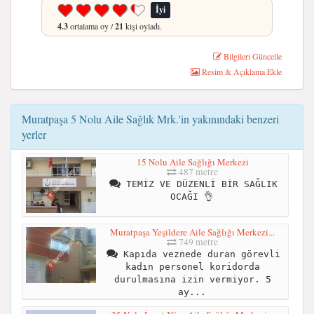
İyi
4.3
ortalama oy /
21
kişi oyladı.
Bilgileri Güncelle
Resim & Açıklama Ekle
Muratpaşa 5 Nolu Aile Sağlık Mrk.'in yakınındaki benzeri
yerler
15 Nolu Aile Sağlığı Merkezi
487 metre
TEMİZ VE DÜZENLİ BİR SAĞLIK
OCAĞI 👌
Muratpaşa Yeşildere Aile Sağlığı Merkezi...
749 metre
Kapıda veznede duran görevli
kadın personel koridorda
durulmasına izin vermiyor. 5
ay...