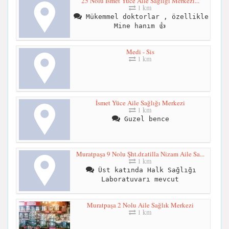
25 Nolu İsmet Yüce Aile Sağlığı Merkezi...
1 km
Mükemmel doktorlar , özellikle
Mine hanım 👍
Medi - Sis
1 km
İsmet Yüce Aile Sağlığı Merkezi
1 km
Guzel bence
Muratpaşa 9 Nolu Şht.dr.atilla Nizam Aile Sa...
1 km
Üst katında Halk Sağlığı
Laboratuvarı mevcut
Muratpaşa 2 Nolu Aile Sağlık Merkezi
1 km