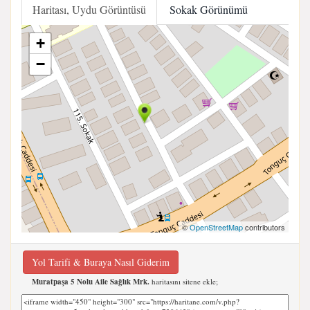
Haritası, Uydu Görüntüsü
Sokak Görünümü
+
−
©
OpenStreetMap
contributors
Yol Tarifi & Buraya Nasıl Giderim
Muratpaşa 5 Nolu Aile Sağlık Mrk.
haritasını sitene ekle;