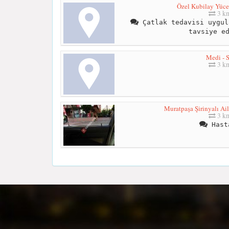
Özel Kubilay Yücel
3 k
Çatlak tedavisi uygul
tavsiye e
Medi - S
3 k
Muratpaşa Şirinyalı Ai
3 k
Hast