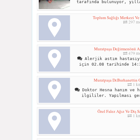
tarafında bulunuyor, yıll
Toplum Sağlığı Merkezi Ve 
297 me
Muratpaşa Değirmenönü Ail
479 me
Alerjik astım hastasıy
için 02.08 tarihinde 14:
Muratpaşa Dr.Burhanettin O
1 k
Doktor Hesna hanım ve h
ilgililer. Yapılması ge
Özel Falez Ağız Ve Diş Sa
1 k