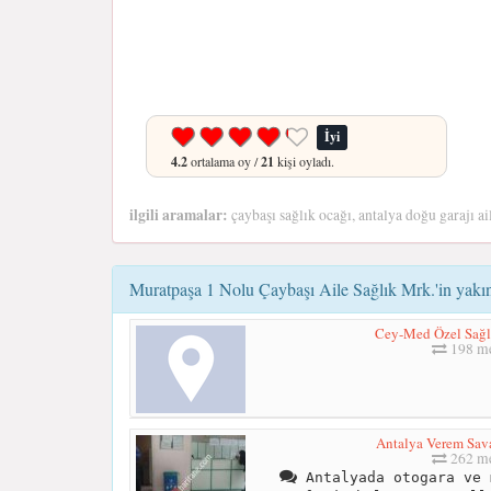
İyi
4.2
ortalama oy /
21
kişi oyladı.
ilgili aramalar:
çaybaşı sağlık ocağı, antalya doğu garajı ai
Muratpaşa 1 Nolu Çaybaşı Aile Sağlık Mrk.'in yakın
Cey-Med Özel Sağlı
198 me
Antalya Verem Sava
262 me
Antalyada otogara ve 