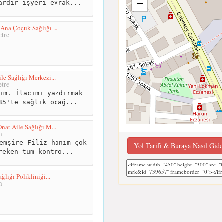
−
ardır işyeri evrak...
Ana Çoçuk Sağlığı ...
tre
e Sağlığı Merkezi...
tre
ım. İlacımı yazdırmak
35'te sağlık ocağ...
nat Aile Sağlığı M...
m
emşire Filiz hanım çok
Yol Tarifi & Buraya Nasıl Gid
reken tüm kontro...
ğlığı Polikliniği...
m