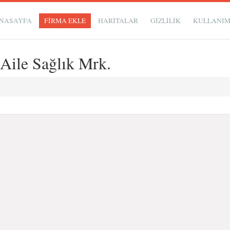
NASAYFA
FİRMA EKLE
HARİTALAR
GIZLILIK
KULLANI
Aile Sağlık Mrk.