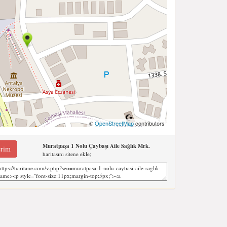
©
OpenStreetMap
contributors
Muratpaşa 1 Nolu Çaybaşı Aile Sağlık Mrk.
erim
haritasını sitene ekle;