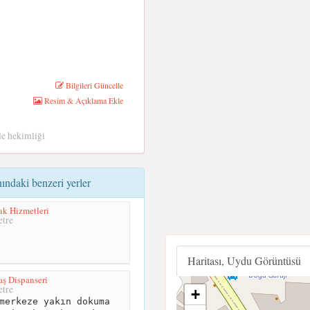
Bilgileri Güncelle
Resim & Açıklama Ekle
le hekimliği
ındaki benzeri yerler
k Hizmetleri
tre
Haritası, Uydu Görüntüsü
ş Dispanseri
tre
+
merkeze yakın dokuma