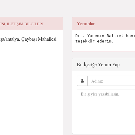
Yorumlar
SI, ILETIŞIM BILGILERI
Dr . Yasemin Ballıel han
a/antalya, Çaybaşı Mahallesi,
teşekkür ederim.
Bu İçeriğe Yorum Yap