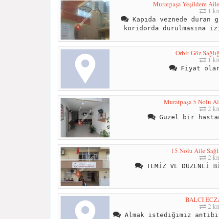
Muratpaşa Yeşildere Aile
1 k
Kapıda veznede duran g
koridorda durulmasına iz
Orbit Göz Sağlı
1 k
Fiyat olar
Muratpaşa 5 Nolu Ai
2 k
Guzel bir hasta
15 Nolu Aile Sağl
2 k
TEMİZ VE DÜZENLİ Bİ
BALCI ECZ
2 k
Almak istediğimiz antibi