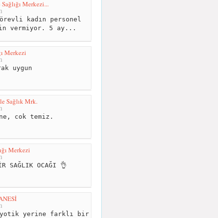
 Sağlığı Merkezi...
m
örevli kadın personel
in vermiyor. 5 ay...
ğı Merkezi
m
ak uygun
le Sağlık Mrk.
m
ne, cok temiz.
ığı Merkezi
m
R SAĞLIK OCAĞI 👌
ANESİ
m
yotik yerine farklı bir