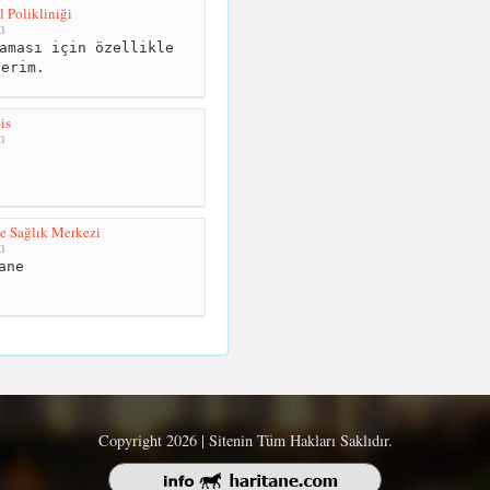
 Polikliniği
m
aması için özellikle
derim.
is
m
le Sağlık Merkezi
m
ane
Copyright 2026 | Sitenin Tüm Hakları Saklıdır.