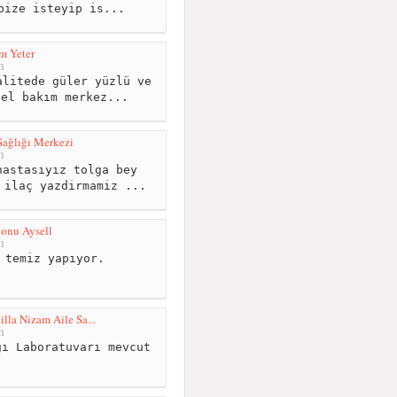
bize isteyip is...
m Yeter
m
litede güler yüzlü ve
sel bakım merkez...
Sağlığı Merkezi
m
astasıyız tolga bey
 ilaç yazdirmamiz ...
onu Aysell
m
 temiz yapıyor.
illa Nizam Aile Sa...
m
ı Laboratuvarı mevcut