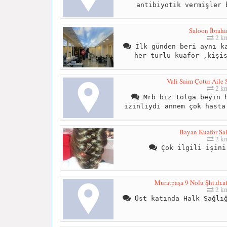
antibiyotik vermişler 
Saloon İbrahi
2 k
İlk günden beri aynı ka
her türlü kuaför ,kişi
Vali Saim Çotur Aile 
2 k
Mrb biz tolga beyin h
izinliydi annem çok hasta
Bayan Kuaför Sal
2 k
Çok ilgili işini
Muratpaşa 9 Nolu Şht.dr.at
2 k
Üst katında Halk Sağlığ