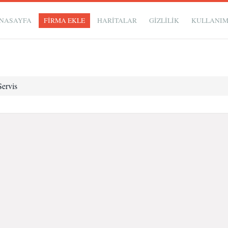
NASAYFA
FİRMA EKLE
HARİTALAR
GIZLILIK
KULLANI
Servis