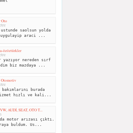
mel
 Oto
tre
ustunde saolsun yolda
 uygulayip araci ...
a-özöztürkler
tre
 yazıyor nereden sırf
ldim biz mazdaya ...
r Otomotiv
tre
 bakımlarını burada
izmet hızlı ve kali...
 AUDİ, SEAT, OTO T...
m
da motor arızası çıktı.
raya buldum. Us...