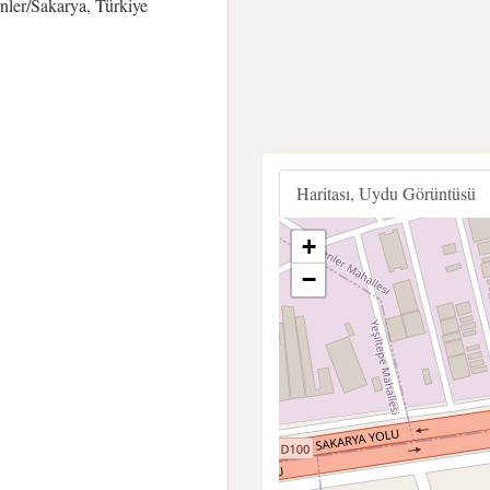
ler/Sakarya, Türkiye
Haritası, Uydu Görüntüsü
+
−