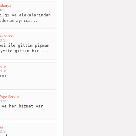
Sakarya
tre
ilgi ve alakalarindan
ederim ayrıca...
s Servis
tre
si ile gittim pişman
iyette gittim bir ...
otiv
tre
iyi
rigo Servisi
tre
 ve her hizmet var
ng
tre