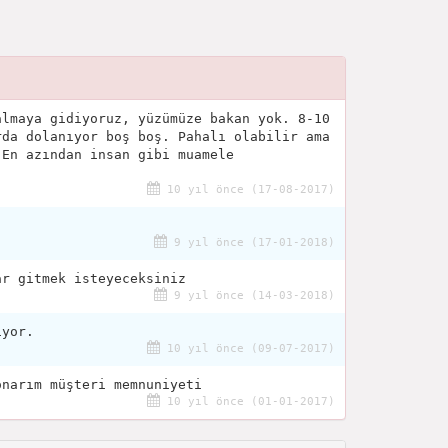
almaya gidiyoruz, yüzümüze bakan yok. 8-10
rda dolanıyor boş boş. Pahalı olabilir ama
 En azından insan gibi muamele
10 yıl önce (17-08-2017)
9 yıl önce (17-01-2018)
ar gitmek isteyeceksiniz
9 yıl önce (14-03-2018)
iyor.
10 yıl önce (09-07-2017)
onarım müşteri memnuniyeti
10 yıl önce (01-01-2017)