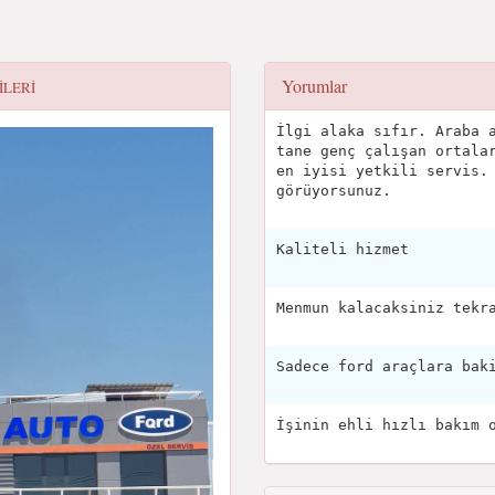
Yorumlar
ILERI
İlgi alaka sıfır. Araba 
tane genç çalışan ortala
en iyisi yetkili servis.
görüyorsunuz.
Kaliteli hizmet
Menmun kalacaksiniz tekr
Sadece ford araçlara bak
İşinin ehli hızlı bakım 