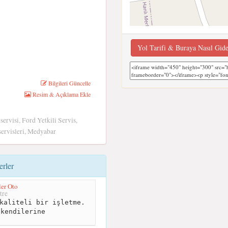
Yol Tarifi & Buraya Nasıl Gid
Bilgileri Güncelle
Resim & Açıklama Ekle
ervisi, Ford Yetkili Servis,
ervisleri, Medyabar
erler
er Oto
tre
kaliteli bir işletme.
 kendilerine