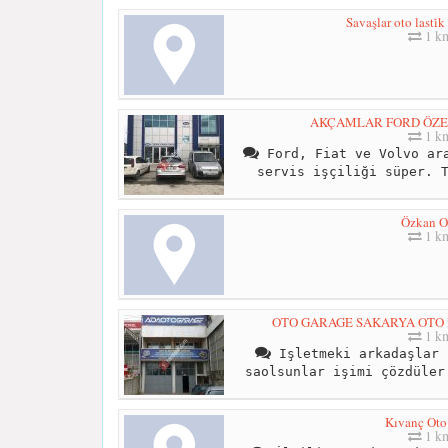
Savaşlar oto lasti̇k
1 k
AKÇAMLAR FORD ÖZEL
1 k
Ford, Fiat ve Volvo ara
servis işçiliği süper. 
Özkan O
1 k
OTO GARAGE SAKARYA OTO BE
1 k
Işletmeki arkadaşlar 
saolsunlar işimi çözdüler
Kıvanç Ot
1 k