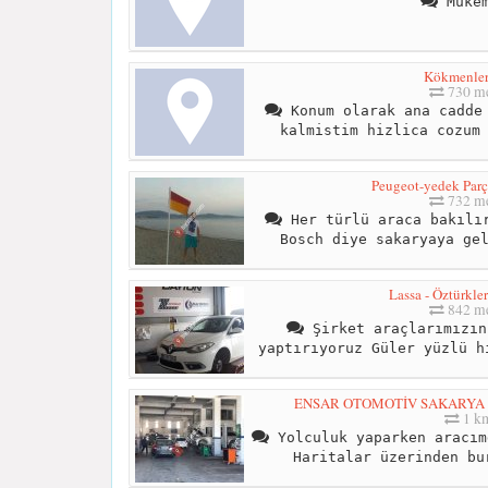
Mükem
Kökmenler
730 me
Konum olarak ana cadde 
kalmistim hizlica cozum
Peugeot-yedek Parç
732 me
Her türlü araca bakılır
Bosch diye sakaryaya ge
Lassa - Öztürkle
842 me
Şirket araçlarımızın
yaptırıyoruz Güler yüzlü h
ENSAR OTOMOTİV SAKARYA VW,
1 k
Yolculuk yaparken aracım
Haritalar üzerinden bu