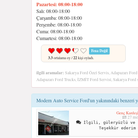
Pazartesi: 08:00-18:00
Salı: 08:00-18:00
Çarşamba: 08:00-18:00
Perşembe: 08:00-18:00
Cuma: 08:00-18:00
Cumartesi: 08:00-18:00
Fena Değil
3.3
ortalama oy /
22
kişi oyladı.
ilgili aramalar:
Sakarya Ford Özel Servis, Adapazarı Ford s
Adapazarı Ford Trucks, İZMİT Ford Servisi, Sakarya Ford s
Modern Auto Service Ford'un yakınındaki benzeri y
Genç Kardeşl
27 me
İlgili, güleryüzlü ve 
Teşekkür ederim