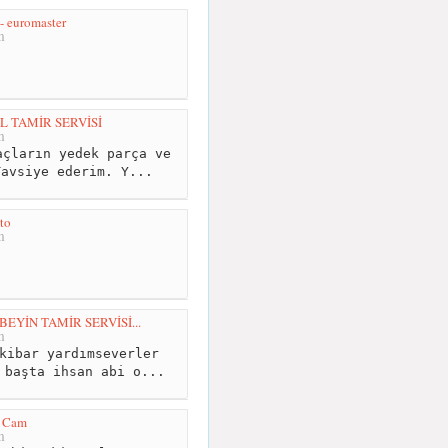
 - euromaster
m
 TAMİR SERVİSİ
m
çların yedek parça ve
Tavsiye ederim. Y...
to
m
YİN TAMİR SERVİSİ...
m
kibar yardımseverler
 başta ihsan abi o...
o Cam
m