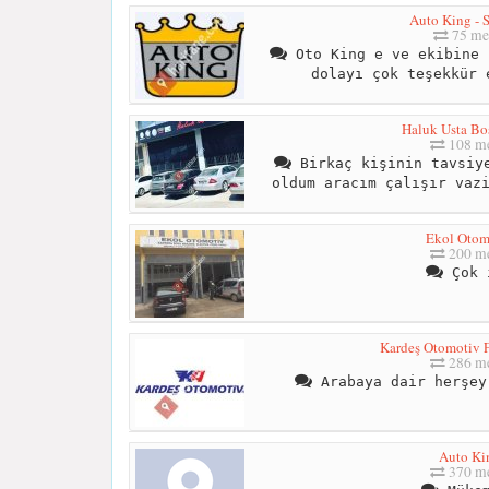
Auto King - 
75 me
Oto King e ve ekibine 
dolayı çok teşekkür 
Haluk Usta Bos
108 me
Birkaç kişinin tavsiye
oldum aracım çalışır vaz
Ekol Otom
200 me
Çok 
Kardeş Otomotiv F
286 me
Arabaya dair herşey
Auto Ki
370 me