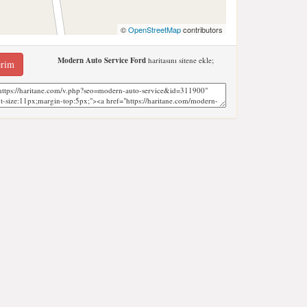
©
OpenStreetMap
contributors
Modern Auto Service Ford
haritasını sitene ekle;
erim