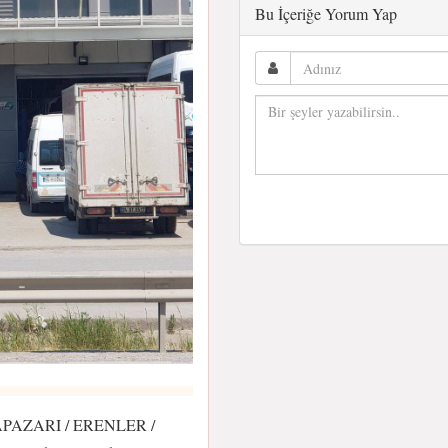
Bu İçeriğe Yorum Yap
ADAPAZARI / ERENLER /