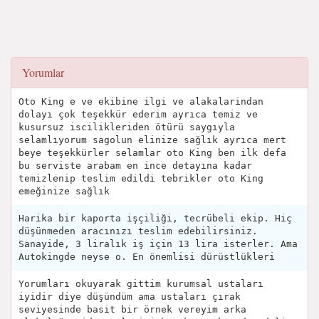
Yorumlar
Oto King e ve ekibine ilgi ve alakalarindan
dolayı çok teşekkür ederim ayrıca temiz ve
kusursuz iscilikleriden ötürü saygıyla
selamlıyorum sagolun elinize sağlık ayrıca mert
beye teşekkürler selamlar oto King ben ilk defa
bu serviste arabam en ince detayına kadar
temizlenip teslim edildi tebrikler oto King
emeğinize sağlık
Harika bir kaporta işçiliği, tecrübeli ekip. Hiç
düşünmeden aracınızı teslim edebilirsiniz.
Sanayide, 3 liralık iş için 13 lira isterler. Ama
Autokingde neyse o. En önemlisi dürüstlükleri
Yorumları okuyarak gittim kurumsal ustaları
iyidir diye düşündüm ama ustaları çırak
seviyesinde basit bir örnek vereyim arka