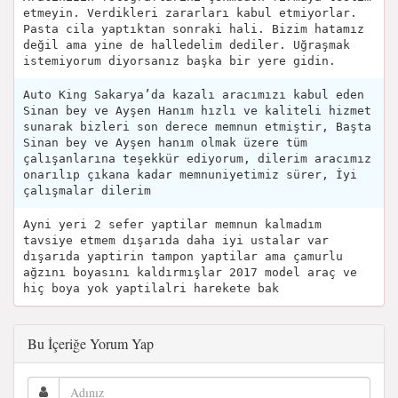
etmeyin. Verdikleri zararları kabul etmiyorlar.
Pasta cila yaptıktan sonraki hali. Bizim hatamız
değil ama yine de halledelim dediler. Uğraşmak
istemiyorum diyorsanız başka bir yere gidin.
Auto King Sakarya’da kazalı aracımızı kabul eden
Sinan bey ve Ayşen Hanım hızlı ve kaliteli hizmet
sunarak bizleri son derece memnun etmiştir, Başta
Sinan bey ve Ayşen hanım olmak üzere tüm
çalışanlarına teşekkür ediyorum, dilerim aracımız
onarılıp çıkana kadar memnuniyetimiz sürer, İyi
çalışmalar dilerim
Ayni yeri 2 sefer yaptilar memnun kalmadım
tavsiye etmem dışarıda daha iyi ustalar var
dışarıda yaptirin tampon yaptilar ama çamurlu
ağzını boyasını kaldırmışlar 2017 model araç ve
hiç boya yok yaptilalri harekete bak
Bu İçeriğe Yorum Yap