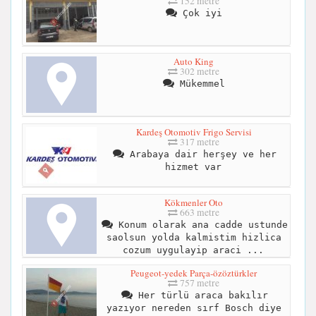
152 metre
Çok iyi
Auto King
302 metre
Mükemmel
Kardeş Otomotiv Frigo Servisi
317 metre
Arabaya dair herşey ve her
hizmet var
Kökmenler Oto
663 metre
Konum olarak ana cadde ustunde
saolsun yolda kalmistim hizlica
cozum uygulayip araci ...
Peugeot-yedek Parça-özöztürkler
757 metre
Her türlü araca bakılır
yazıyor nereden sırf Bosch diye