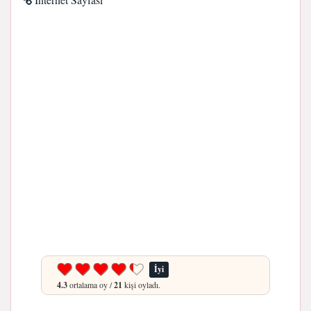
İyi
4.3
ortalama oy /
21
kişi oyladı.