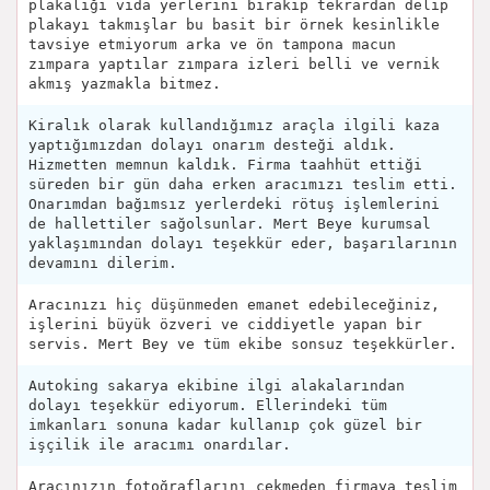
plakalığı vida yerlerini bırakıp tekrardan delip
plakayı takmışlar bu basit bir örnek kesinlikle
tavsiye etmiyorum arka ve ön tampona macun
zımpara yaptılar zımpara izleri belli ve vernik
akmış yazmakla bitmez.
Kiralık olarak kullandığımız araçla ilgili kaza
yaptığımızdan dolayı onarım desteği aldık.
Hizmetten memnun kaldık. Firma taahhüt ettiği
süreden bir gün daha erken aracımızı teslim etti.
Onarımdan bağımsız yerlerdeki rötuş işlemlerini
de hallettiler sağolsunlar. Mert Beye kurumsal
yaklaşımından dolayı teşekkür eder, başarılarının
devamını dilerim.
Aracınızı hiç düşünmeden emanet edebileceğiniz,
işlerini büyük özveri ve ciddiyetle yapan bir
servis. Mert Bey ve tüm ekibe sonsuz teşekkürler.
Autoking sakarya ekibine ilgi alakalarından
dolayı teşekkür ediyorum. Ellerindeki tüm
imkanları sonuna kadar kullanıp çok güzel bir
işçilik ile aracımı onardılar.
Aracınızın fotoğraflarını çekmeden firmaya teslim