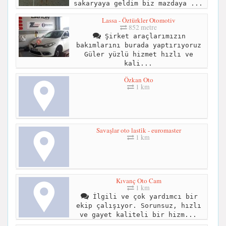
sakaryaya geldim biz mazdaya ...
Lassa - Öztürkler Otomotiv
852 metre
Şirket araçlarımızın
bakımlarını burada yaptırıyoruz
Güler yüzlü hizmet hızlı ve
kali...
Özkan Oto
1 km
Savaşlar oto lasti̇k - euromaster
1 km
Kıvanç Oto Cam
1 km
İlgili ve çok yardımcı bir
ekip çalışıyor. Sorunsuz, hızlı
ve gayet kaliteli bir hizm...