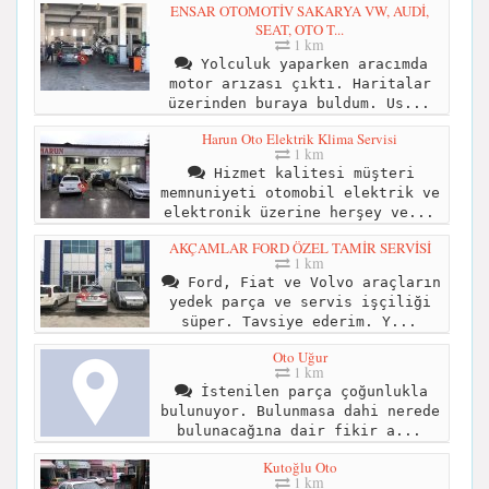
ENSAR OTOMOTİV SAKARYA VW, AUDİ,
SEAT, OTO T...
1 km
Yolculuk yaparken aracımda
motor arızası çıktı. Haritalar
üzerinden buraya buldum. Us...
Harun Oto Elektrik Klima Servisi
1 km
Hizmet kalitesi müşteri
memnuniyeti otomobil elektrik ve
elektronik üzerine herşey ve...
AKÇAMLAR FORD ÖZEL TAMİR SERVİSİ
1 km
Ford, Fiat ve Volvo araçların
yedek parça ve servis işçiliği
süper. Tavsiye ederim. Y...
Oto Uğur
1 km
İstenilen parça çoğunlukla
bulunuyor. Bulunmasa dahi nerede
bulunacağına dair fikir a...
Kutoğlu Oto
1 km