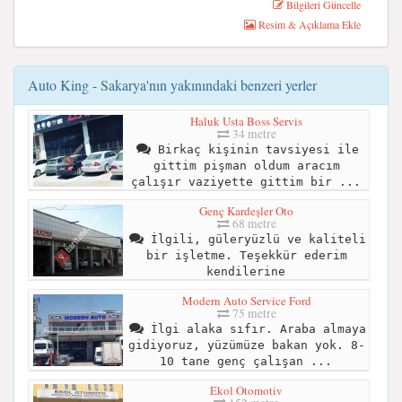
Bilgileri Güncelle
Resim & Açıklama Ekle
Auto King - Sakarya'nın yakınındaki benzeri yerler
Haluk Usta Boss Servis
34 metre
Birkaç kişinin tavsiyesi ile
gittim pişman oldum aracım
çalışır vaziyette gittim bir ...
Genç Kardeşler Oto
68 metre
İlgili, güleryüzlü ve kaliteli
bir işletme. Teşekkür ederim
kendilerine
Modern Auto Service Ford
75 metre
İlgi alaka sıfır. Araba almaya
gidiyoruz, yüzümüze bakan yok. 8-
10 tane genç çalışan ...
Ekol Otomotiv