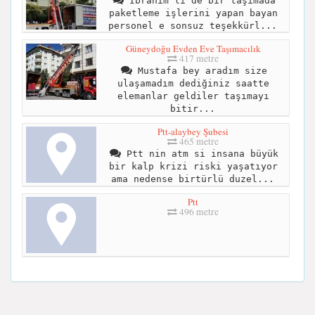
İbrahim li de bir taşımada
paketleme işlerini yapan bayan
personel e sonsuz teşekkürl...
Güneydoğu Evden Eve Taşımacılık
417 metre
Mustafa bey aradım size
ulaşamadım dediğiniz saatte
elemanlar geldiler taşımayı
bitir...
Ptt-alaybey Şubesi
465 metre
Ptt nin atm si insana büyük
bir kalp krizi riski yaşatıyor
ama nedense birtürlü duzel...
Ptt
496 metre