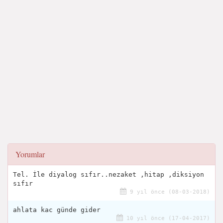
Yorumlar
Tel. İle diyalog sıfır..nezaket ,hitap ,diksiyon
sıfır
9 yıl önce (08-03-2018)
ahlata kac günde gider
10 yıl önce (17-04-2017)