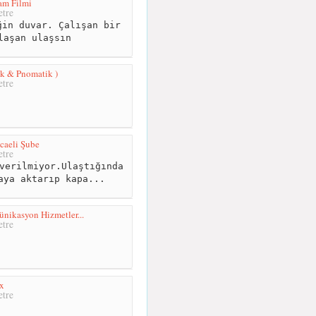
am Filmi
tre
in duvar. Çalışan bir
laşan ulaşsın
ik & Pnomatik )
tre
ocaeli Şube
tre
verilmiyor.Ulaştığında
aya aktarıp kapa...
nikasyon Hizmetler...
tre
x
tre