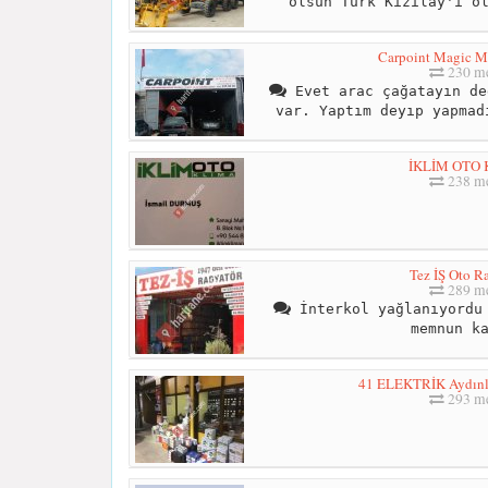
olsun Türk Kızılay'ı o
Carpoint Magic Ma
230 me
Evet arac çağatayın de
var. Yaptım deyıp yapmad
İKLİM OTO
238 me
Tez İŞ Oto R
289 me
İnterkol yağlanıyordu 
memnun k
41 ELEKTRİK Aydınla
293 me