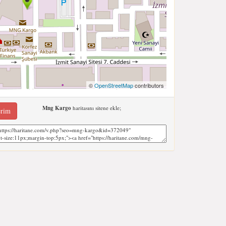
©
OpenStreetMap
contributors
Mng Kargo
haritasını sitene ekle;
erim