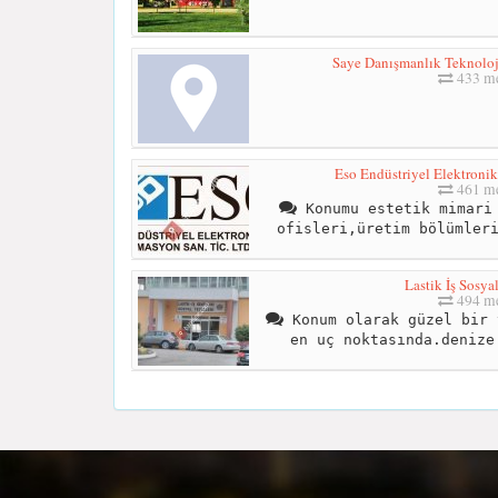
Saye Danışmanlık Teknoloji
433 me
Eso Endüstriyel Elektronik
461 me
Konumu estetik mimari 
ofisleri,üretim bölümler
Lastik İş Sosyal
494 me
Konum olarak güzel bir 
en uç noktasında.denize