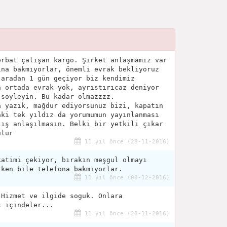
erbat çalışan kargo. Şirket anlaşmamız var
ına bakmıyorlar, önemli evrak bekliyoruz
 aradan 1 gün geçiyor biz kendimiz
a ortada evrak yok, ayrıstırıcaz deniyor
 söyleyin. Bu kadar olmazzzz.
a yazık, mağdur ediyorsunuz bizi, kapatın
aki tek yıldız da yorumumun yayınlanması
lış anlaşılmasın. Belki bir yetkili çıkar
ulur
11 yıl önce (28-11-2016)
katimi çekiyor, bırakın meşgul olmayı
rken bile telefona bakmıyorlar.
11 yıl önce (08-12-2016)
 Hizmet ve ilgide soguk. Onlara
ş içindeler...
11 yıl önce (28-11-2016)