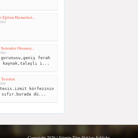
 Eğitim Hizmetleri...
tre
 Sistemler Otomasy...
tre
gorunusu,geniş ferah
i kaynak,talaşlı i...
 Tesisleri
tre
tesis.izmit körfezinin
 sıfır.burada dü...
Copyright 2026 | Sitenin Tüm Hakları Saklıdır.