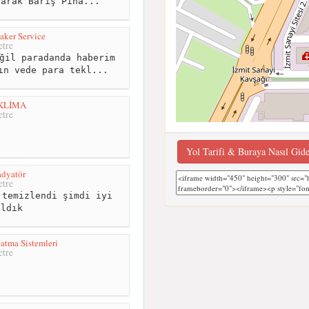
larak Barış Pına...
ker Service
tre
ğil paradanda haberim
ın vede para tekl...
 KLİMA
tre
Yol Tarifi & Buraya Nasıl Gid
adyatör
tre
temizlendi şimdi iyi
aldık
tma Sistemleri
tre