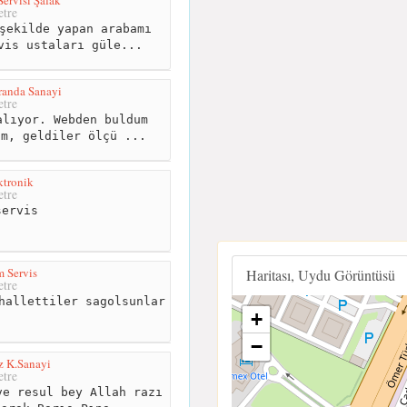
tre
şekilde yapan arabamı
vis ustaları güle...
randa Sanayi
tre
lıyor. Webden buldum
ım, geldiler ölçü ...
ktronik
tre
ervis
 Servis
Haritası, Uydu Görüntüsü
tre
hallettiler sagolsunlar
+
−
z K.Sanayi
tre
e resul bey Allah razı