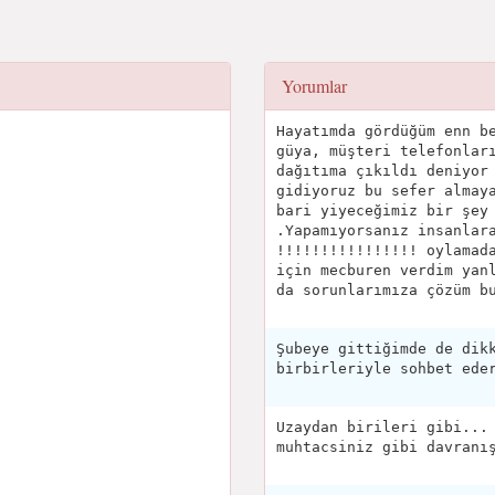
Yorumlar
Hayatımda gördüğüm enn b
güya, müşteri telefonlar
dağıtıma çıkıldı deniyor
gidiyoruz bu sefer almay
bari yiyeceğimiz bir şey
.Yapamıyorsanız insanlar
!!!!!!!!!!!!!!!! oylamad
için mecburen verdim yan
da sorunlarımıza çözüm b
Şubeye gittiğimde de dik
birbirleriyle sohbet ede
Uzaydan birileri gibi...
muhtacsiniz gibi davranı