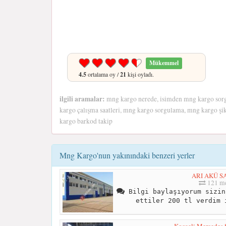
Mükemmel
4.5
ortalama oy /
21
kişi oyladı.
ilgili aramalar:
mng kargo nerede, isimden mng kargo sorg
kargo çalışma saatleri, mng kargo sorgulama, mng kargo şi
kargo barkod takip
Mng Kargo'nun yakınındaki benzeri yerler
ARI AKÜ S
121 me
Bilgi baylaşıyorum sizin
ettiler 200 tl verdim 
Kocaeli Mercedes S