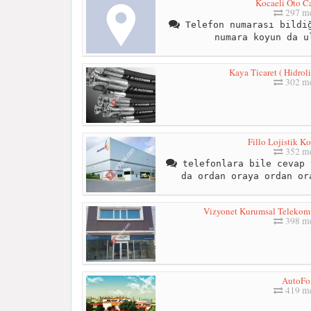
Kocaeli Oto C
297 me
Telefon numarası bildiğ
numara koyun da u
Kaya Ticaret ( Hidrol
302 me
Fillo Lojistik K
352 me
telefonlara bile cevap 
da ordan oraya ordan or
Vizyonet Kurumsal Telekomü
398 me
AutoFo
419 me