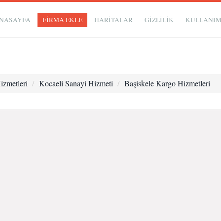
NASAYFA
FİRMA EKLE
HARİTALAR
GIZLILIK
KULLANI
izmetleri
Kocaeli Sanayi Hizmeti
Başiskele Kargo Hizmetleri