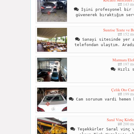
143 me
İşini profesyonel bir 
güvenerek bıraktığım ser
Sunrise Tente ve B
152 me
Sanayi sitesinde yer a
telefondan ulaştım. Arad
Marmara Ele
197 me
Hızlı s
Çelik Oto Cam
199 me
Cam sorunum vardi hemen 
Saral Vinç Körfe
200 me
Teşekkürler Saral vinç v