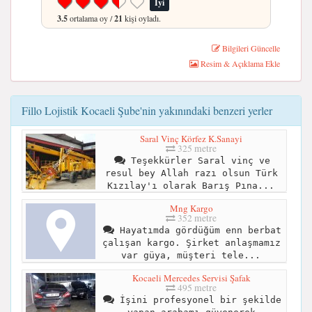
İyi
3.5
ortalama oy /
21
kişi oyladı.
Bilgileri Güncelle
Resim & Açıklama Ekle
Fillo Lojistik Kocaeli Şube'nin yakınındaki benzeri yerler
Saral Vinç Körfez K.Sanayi
325 metre
Teşekkürler Saral vinç ve
resul bey Allah razı olsun Türk
Kızılay'ı olarak Barış Pına...
Mng Kargo
352 metre
Hayatımda gördüğüm enn berbat
çalışan kargo. Şirket anlaşmamız
var güya, müşteri tele...
Kocaeli Mercedes Servisi Şafak
495 metre
İşini profesyonel bir şekilde