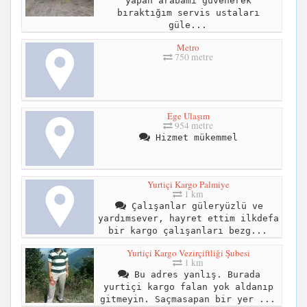
yapan arabamı güvenerek
bıraktığım servis ustaları
güle...
Metro
750 metre
Ege Ulaşım
954 metre
Hizmet mükemmel
Yurtiçi Kargo Palmiye
1 km
Çalışanlar güleryüzlü ve
yardımsever, hayret ettim ilkdefa
bir kargo çalışanları bezg...
Yurtiçi Kargo Vezirçiftliği Şubesi
1 km
Bu adres yanlış. Burada
yurtiçi kargo falan yok aldanıp
gitmeyin. Saçmasapan bir yer ...