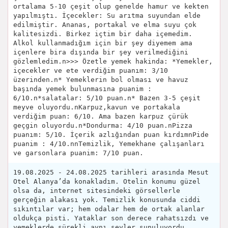
ortalama 5-10 çeşit olup genelde hamur ve kekten
yapılmıştı. İçecekler: Su arıtma suyundan elde
edilmiştir. Ananas, portakal ve elma suyu çok
kalitesizdi. Birkez içtim bir daha içemedim.
Alkol kullanmadığım için bir şey diyemem ama
içenlere bira dışında bir şey verilmediğini
gözlemledim.n>>> Özetle yemek hakinda: *Yemekler,
içecekler ve ete verdiğim puanım: 3/10
üzerinden.n* Yemeklerin bol olması ve havuz
başında yemek bulunmasına puanim :
6/10.n*salatalar: 5/10 puan.n* Bazen 3-5 çeşit
meyve oluyordu.nKarpuz,kavun ve portakala
verdiğim puan: 6/10. Ama bazen karpuz çürük
geçgin oluyordu.n*Dondurma: 4/10 puan.nPizza
puanım: 5/10. İçerik azlığından puan kırdımnPide
puanim : 4/10.nnTemizlik, Yemekhane çalışanları
ve garsonlara puanim: 7/10 puan.
19.08.2025 - 24.08.2025 tarihleri arasında Mesut
Otel Alanya’da konakladım. Otelin konumu güzel
olsa da, internet sitesindeki görsellerle
gerçeğin alakası yok. Temizlik konusunda ciddi
sıkıntılar var; hem odalar hem de ortak alanlar
oldukça pisti. Yataklar son derece rahatsızdı ve
yemeklerde sürekli aynı şeyler sunuluyordu.