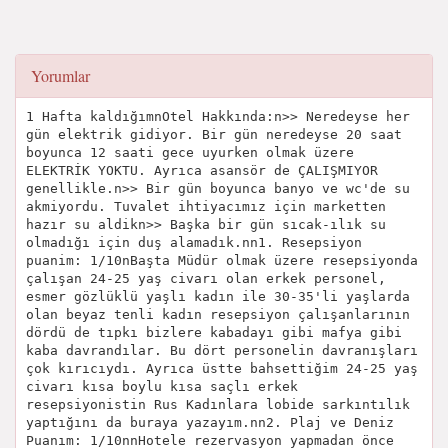
Yorumlar
1 Hafta kaldığımnOtel Hakkında:n>> Neredeyse her
gün elektrik gidiyor. Bir gün neredeyse 20 saat
boyunca 12 saati gece uyurken olmak üzere
ELEKTRİK YOKTU. Ayrıca asansör de ÇALIŞMIYOR
genellikle.n>> Bir gün boyunca banyo ve wc'de su
akmiyordu. Tuvalet ihtiyacımız için marketten
hazır su aldikn>> Başka bir gün sıcak-ılık su
olmadığı için duş alamadık.nn1. Resepsiyon
puanim: 1/10nBaşta Müdür olmak üzere resepsiyonda
çalışan 24-25 yaş civarı olan erkek personel,
esmer gözlüklü yaşlı kadın ile 30-35'li yaşlarda
olan beyaz tenli kadın resepsiyon çalışanlarının
dördü de tıpkı bizlere kabadayı gibi mafya gibi
kaba davrandılar. Bu dört personelin davranışları
çok kırıcıydı. Ayrıca üstte bahsettiğim 24-25 yaş
civarı kısa boylu kısa saçlı erkek
resepsiyonistin Rus Kadınlara lobide sarkıntılık
yaptığını da buraya yazayım.nn2. Plaj ve Deniz
Puanım: 1/10nnHotele rezervasyon yapmadan önce