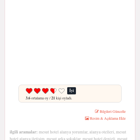
İyi
3.6
ortalama oy /
21
kişi oyladı.
Bilgileri Güncelle
Resim & Açıklama Ekle
ilgili aramalar:
mesut hotel alanya yorumlar, alanya otelleri, mesut
hotel alanya iletişim, mesut arka sokaklar, mesut hotel denizli, mesut