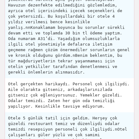
Havuzun dezenfekte edilmediğini gözlemledim,
ayrıca otel içerisindeki içecek seçenekleri de
çok yetersizdi. Bu koşullardaki bir otele 4
yıldız verilmesi bence kesinlikle
yanlış.nnKonaklamam boyunca bu sorunlar sürekli
devam etti ve toplamda 30 bin tl ödeme yaptım.
Oda numaram A31’di. Yaşadığım olumsuzluklarla
ilgili otel yönetimiyle defalarca iletişim
geçmeme rağmen çözüm önermediler sorunların genel
ve kronik olduğunu gördüm.nBenim beklentim, bu
tür mağduriyetlerin tekrar yaşanmaması için
otelin yetkililer tarafından denetlenmesi ve
gerekli önlemlerin alınmasıdır.
Otel gerçekten harikaydı. Personel çok ilgiliydi.
Aile olarakta gitseniz, arkadaşlarınızlada
gitseniz çok eğleniyorsunuz. Yemekler güzeldi.
Odalar temizdi. Zaten her gün oda temizliği
yapılıyor. Kesinlikle tavsiye ediyorum.
Otele 5 günlük tatil için geldim. Herşey çok
güzeldi restourant temiz ve düzenliydi odalar
temizdi resepsiyon personeli çok ilgiliydi.nOtel
çalışanları güler yüzlü ve çok samimi