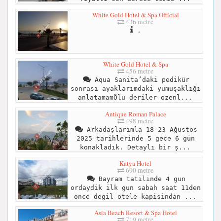
White Gold Hotel & Spa Official
436 metre
.
White Gold Hotel & Spa
456 metre
Aqua Sanita’daki pedikür
sonrası ayaklarımdaki yumuşaklığı
anlatamamÖlü deriler özenl...
Antique Roman Palace
498 metre
Arkadaşlarımla 18-23 Ağustos
2025 tarihlerinde 5 gece 6 gün
konakladık. Detaylı bir ş...
Katya Hotel
690 metre
Bayram tatilinde 4 gun
ordaydik ilk gun sabah saat 11den
once degil otele kapisindan ...
Asia Beach Resort & Spa Hotel
719 metre