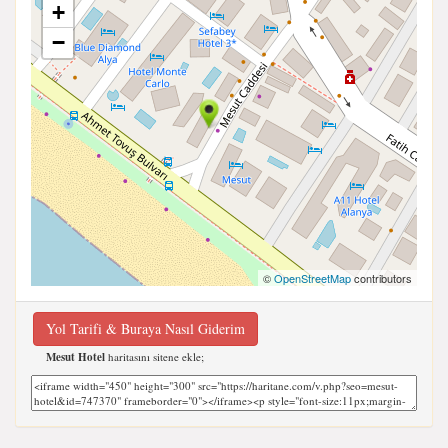
+
−
©
OpenStreetMap
contributors
Yol Tarifi & Buraya Nasıl Giderim
Mesut Hotel
haritasını sitene ekle;