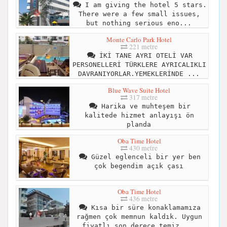
I am giving the hotel 5 stars.
There were a few small issues,
but nothing serious eno...
Monte Carlo Park Hotel
221 metre
İKİ TANE AYRI OTELİ VAR
PERSONELLERİ TÜRKLERE AYRICALIKLI
DAVRANIYORLAR.YEMEKLERİNDE ...
Blue Wave Suite Hotel
317 metre
Harika ve muhteşem bir
kalitede hizmet anlayışı ön
planda
Oba Time Hotel
430 metre
Güzel eglenceli bir yer ben
çok begendim açık çası
Oba Time Hotel
436 metre
Kısa bir süre konaklamamıza
rağmen çok memnun kaldık. Uygun
fiyatlı son derece temiz ...