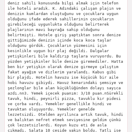
deniz sahili konusunda bilgi almak için telefon
ile hoteli aradık. K. Adındaki çalışan plajın ve
denizin kumlardan oluştuğunu ve çocuklara uygun
olduğunu ifade ederek sahillerinin çocukların
girebileceği uygunlukta olduğunu belirterek
plajlarının mavi bayrağa sahip olduğunu
belirtmişti. Hotele giriş yaptıktan sonra denize
gittiğimizde denizin içinde koca koca taşlar
olduğunu gördük. Çocukların yüzmesini için
kesinlikle uygun bir plaj değildi. Dalgalar
yetişkinleri bile kaldırıp taşlara vuruyordu. Bu
yüzden yetişkinler bile denize giremediler. Hatta
ben bir yetişkin olarak denize girmeye çalıştım
fakat ayağım ve dizlerim yaralandı. Kabus gibi
bir plajdı. Hotelin havuzu ise küçücük bir aile
hobi havuzu gibiydi. Havuz kenarındaki şemsiye ve
şezlonglar bile alan küçüklüğünden dolayı sayıca
azdı.nn3. Yemek içecek puanım: 3/10 puan.nSürekli
tavuk, hindi, peynirli pizza, tavuklu kır pidesi
ve çorba vardı. Yemekler genellikle hindi ve
tavuktan oluşuyordu. Yemekler genelde
lezzetsizdi. Otelden ayrılınca artık tavuk, hindi
ve balıktan nefret etmek seviyesine geldim çünkü
çok lezzetsizlerdi. Koyun kuzu eti de asla
çıkmadı. Salata 10 çeşide yakın boldu. Tatlı ise