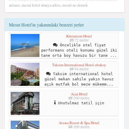
anlamı, mesut hotel alanya adres, mesut ne demek
Mesut Hotel'in yakınındaki benzeri yerler
Krizantem Hotel
72 metre
Öncelikle otel fiyat
performans oteli konumu güzel iki
tane orta boy havuzu bir tane ...
Taksim International Hotel obakoy
94 metre
Taksim international hotel
güzel mekan sahile yakın havuz
açık mutfak bol meze mükemm...
Acar Hotel
200 metre
Unutulmaz tatil için
Avena Resort & Spa Hotel
200 metre