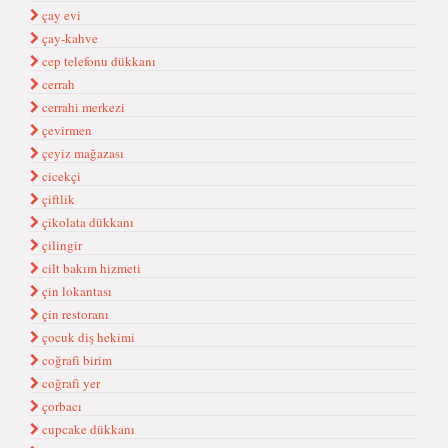
çay evi
çay-kahve
cep telefonu dükkanı
cerrah
cerrahi merkezi
çevirmen
çeyiz mağazası
cicekçi
çiftlik
çikolata dükkanı
çilingir
cilt bakım hizmeti
çin lokantası
çin restoranı
çocuk diş hekimi
coğrafi birim
coğrafi yer
çorbacı
cupcake dükkanı