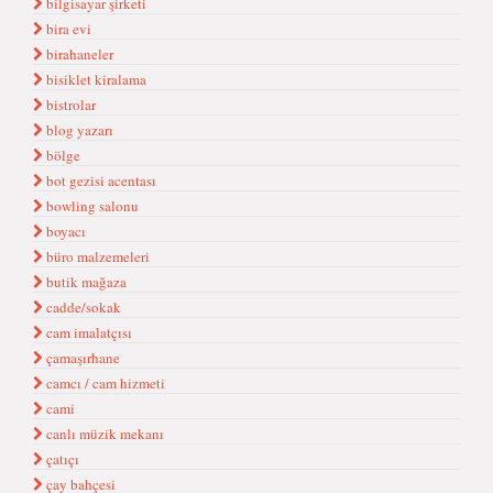
bilgisayar şirketi
bira evi
birahaneler
bisiklet kiralama
bistrolar
blog yazarı
bölge
bot gezisi acentası
bowling salonu
boyacı
büro malzemeleri
butik mağaza
cadde/sokak
cam imalatçısı
çamaşırhane
camcı / cam hizmeti
cami
canlı müzik mekanı
çatıçı
çay bahçesi