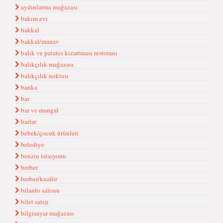
aydınlatma mağazası
bakım evi
bakkal
bakkal/manav
balık ve patates kızartması restoranı
balıkçılık mağazası
balıkçılık noktası
banka
bar
bar ve mangal
barlar
bebek/çocuk ürünleri
belediye
benzin istasyonu
berber
berber/kuaför
bilardo salonu
bilet satışı
bilgisayar mağazası