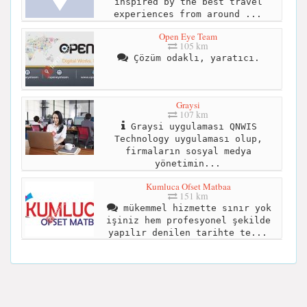
inspired by the best travel
experiences from around ...
Open Eye Team
105 km
Çözüm odaklı, yaratıcı.
Graysi
107 km
Graysi uygulaması QNWIS
Technology uygulaması olup,
firmaların sosyal medya
yönetimin...
Kumluca Ofset Matbaa
151 km
mükemmel hizmette sınır yok
işiniz hem profesyonel şekilde
yapılır denilen tarihte te...