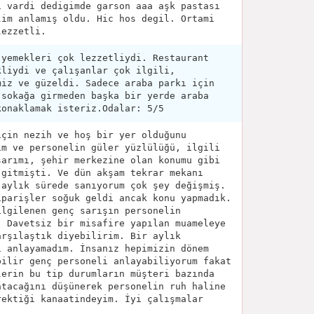
i vardi dedigimde garson aaa aşk pastası
lim anlamış oldu. Hic hos degil. Ortami
lezzetli.
 yemekleri çok lezzetliydi. Restaurant
kliydi ve çalışanlar çok ilgili,
miz ve güzeldi. Sadece araba parkı için
 sokağa girmeden başka bir yerde araba
konaklamak isteriz.Odalar: 5/5
için nezih ve hoş bir yer olduğunu
im ve personelin güler yüzlülüğü, ilgili
sarımı, şehir merkezine olan konumu gibi
 gitmişti. Ve dün akşam tekrar mekanı
 aylık sürede sanıyorum çok şey değişmiş.
iparişler soğuk geldi ancak konu yapmadık.
ilgilenen genç sarışın personelin
. Davetsiz bir misafire yapılan muameleye
arşılaştık diyebilirim. Bir aylık
i anlayamadım. İnsanız hepimizin dönem
bilir genç personeli anlayabiliyorum fakat
lerin bu tip durumların müşteri bazında
atacağını düşünerek personelin ruh haline
rektiği kanaatindeyim. İyi çalışmalar