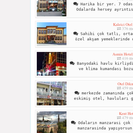
Harika bir yer. 7 odas
Odalarda hersey ayrıntı
Kaleici Otel
376 me
Sahibi çok tatlı, orta
özel akşam yemeklerinde 
Asmin Hotel
416 me
Banyodaki havlu kirliydi
ve klima kumandası boz
Otel Dik
459 me
merkezde zamanında çok
eskimiş otel, havluları 
Kent Hot
479 me
Odaların manzarasi çok 
manzarasinda yapıyorsun