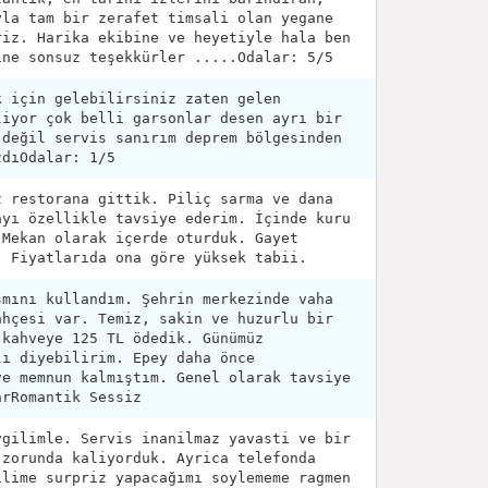
yla tam bir zerafet timsali olan yegane
riz. Harika ekibine ve heyetiyle hala ben
ine sonsuz teşekkürler .....Odalar: 5/5
k için gelebilirsiniz zaten gelen
liyor çok belli garsonlar desen ayrı bir
 değil servis sanırım deprem bölgesinden
zdıOdalar: 1/5
z restorana gittik. Piliç sarma ve dana
ayı özellikle tavsiye ederim. İçinde kuru
 Mekan olarak içerde oturduk. Gayet
. Fiyatlarıda ona göre yüksek tabii.
smını kullandım. Şehrin merkezinde vaha
ahçesi var. Temiz, sakin ve huzurlu bir
 kahveye 125 TL ödedik. Günümüz
lı diyebilirim. Epey daha önce
ve memnun kalmıştım. Genel olarak tavsiye
arRomantik Sessiz
vgilimle. Servis inanilmaz yavasti ve bir
 zorunda kaliyorduk. Ayrica telefonda
ilime surpriz yapacağımı soylememe ragmen