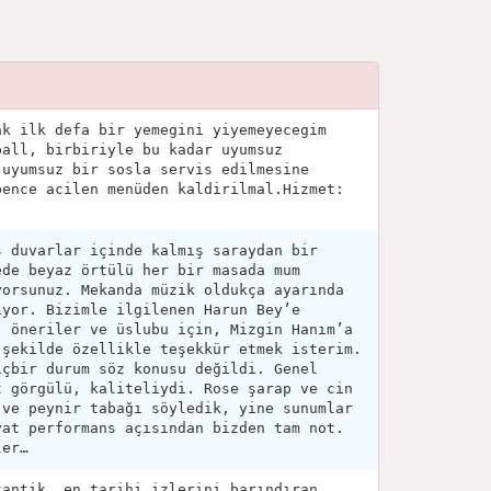
ak ilk defa bir yemegini yiyemeyecegim
ball, birbiriyle bu kadar uyumsuz
 uyumsuz bir sosla servis edilmesine
bence acilen menüden kaldirilmal.Hizmet:
ş duvarlar içinde kalmış saraydan bir
ede beyaz örtülü her bir masada mum
yorsunuz. Mekanda müzik oldukça ayarında
ıyor. Bizimle ilgilenen Harun Bey’e
, öneriler ve üslubu için, Mizgin Hanım’a
 şekilde özellikle teşekkür etmek isterim.
içbir durum söz konusu değildi. Genel
t görgülü, kaliteliydi. Rose şarap ve cin
 ve peynir tabağı söyledik, yine sunumlar
yat performans açısından bizden tam not.
ler…
tantik, en tarihi izlerini barındıran,