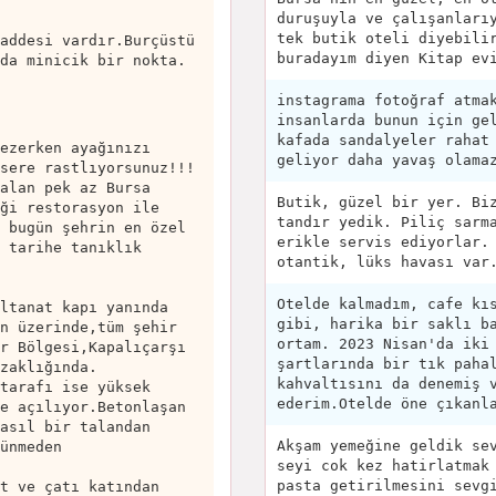
duruşuyla ve çalışanları
tek butik oteli diyebili
addesi vardır.Burçüstü
buradayım diyen Kitap ev
da minicik bir nokta.
instagrama fotoğraf atma
insanlarda bunun için ge
kafada sandalyeler rahat
ezerken ayağınızı
geliyor daha yavaş olama
sere rastlıyorsunuz!!!
alan pek az Bursa
Butik, güzel bir yer. Bi
ği restorasyon ile
tandır yedik. Piliç sarm
 bugün şehrin en özel
erikle servis ediyorlar.
 tarihe tanıklık
otantik, lüks havası var
Otelde kalmadım, cafe kı
ltanat kapı yanında
gibi, harika bir saklı b
n üzerinde,tüm şehir
ortam. 2023 Nisan'da iki
r Bölgesi,Kapalıçarşı
şartlarında bir tık paha
zaklığında.
kahvaltısını da denemiş 
tarafı ise yüksek
ederim.Otelde öne çıkanl
e açılıyor.Betonlaşan
asıl bir talandan
Akşam yemeğine geldik se
ünmeden
seyi cok kez hatirlatmak
pasta getirilmesini sevg
t ve çatı katından