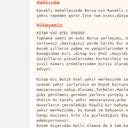
Hakkında
Kavaklı mahallesinde Bursa'nın Kavaklı c
şehri tepeden görür.İşte tam orası,dünya
Hikayemiz
KİTAP EVİ OTEL ÖYKÜSÜ
Tophane semti en eski Bursa yerleşimi… G
sürtseniz ,bastığınız yerde tarihi bir e
Ancak yılların yağma ve yangınlarından k
Konağından biri …Kitap Evi Otel …Geçirdi
yüzyılların yıkımlarından kurtarılmış ve
sivil mimari örneklerinden birisi olarak
ediyor.
Kitap Evi Butik Otel şehir merkezinde sa
uzanan şehir surlarının en büyük burcunu
manzarasına sahip Ulucami,Türbeler,Hanla
gibi görülmesi gereken yerlere yürüyüş u
Otelin ön tarafı şehir manzarasına,arka 
duvarların çevrelediği büyülü bir bahçey
şehir merkezinde, bu konak ve bahçenin n
hangi mucizevi örtü ile gizlendiğini düş
edemiyorsunuz!.
Konak dışarıdan belli olmasa da 4 tam ka