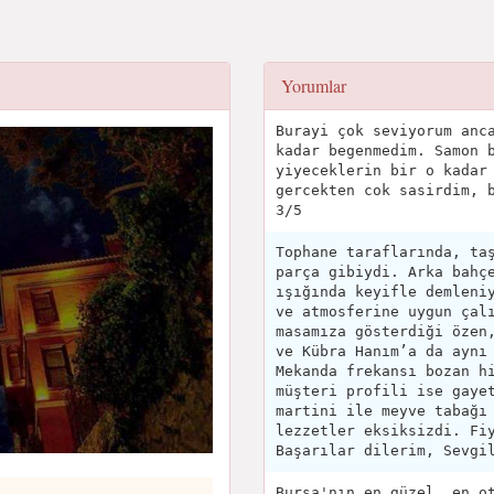
Yorumlar
Burayi çok seviyorum anc
kadar begenmedim. Samon 
yiyeceklerin bir o kadar
gercekten cok sasirdim, 
3/5
Tophane taraflarında, ta
parça gibiydi. Arka bahç
ışığında keyifle demleni
ve atmosferine uygun çal
masamıza gösterdiği özen
ve Kübra Hanım’a da aynı
Mekanda frekansı bozan h
müşteri profili ise gaye
martini ile meyve tabağı
lezzetler eksiksizdi. Fi
Başarılar dilerim, Sevgi
Bursa'nın en güzel, en o