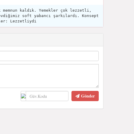
k memnun kaldık. Yemekler çok lezzetli,
evdiğimiz soft yabancı şarkılardı. Konsept
ler: Lezzetliydi
Gönder