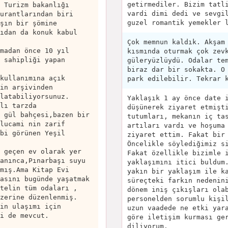
getirmediler. Bizim tatl
 Turizm bakanlığı
vardi dimi dedi ve sevgi
urantlarından biri
guzel romantik yemekler 
şın bir şömine
ıdan da konuk kabul
Çok memnun kaldık. Akşam
madan önce 10 yıl
kısmında oturmak çok zev
 sahipliği yapan
güleryüzlüydü. Odalar te
biraz dar bir sokakta. O
kullanımına açık
park edilebilir. Tekrar 
in arşivinden
latabiliyorsunuz.
Yaklaşık 1 ay önce date 
lı tarzda
düşünerek ziyaret etmişt
 gül bahçesi,bazen bir
tutumları, mekanın iç ta
lucami nin zarif
artıları vardı ve hoşuma
bi görünen Yeşil
ziyaret ettim. Fakat bir
Öncelikle söylediğimiz s
 geçen ev olarak yer
Fakat özellikle bizimle 
anınca,Pınarbaşı suyu
yaklaşımını itici buldum
mış.Ama Kitap Evi
yakın bir yaklaşım ile k
asını bugünde yaşatmak
süreçteki farkın nedenin
telin tüm odaları ,
dönem iniş çıkışları ola
zerine düzenlenmiş.
personelden sorumlu kişi
in ulaşımı için
uzun vaadede ne etki yar
i de mevcut.
göre iletişim kurması ge
diliyorum.