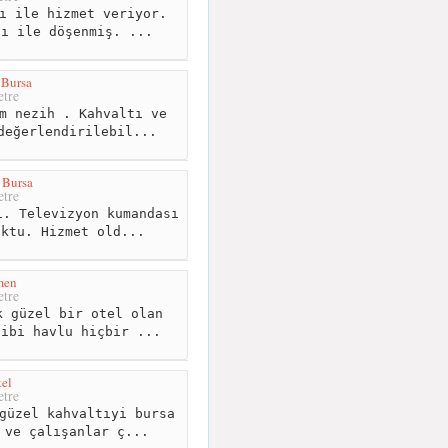
ı ile hizmet veriyor.
sı ile döşenmiş. ...
 Bursa
tre
m nezih . Kahvaltı ve
değerlendirilebil...
 Bursa
tre
. Televizyon kumandası
uktu. Hizmet old...
men
tre
 güzel bir otel olan
gibi havlu hiçbir ...
el
tre
güzel kahvaltıyi bursa
 ve çalışanlar ç...