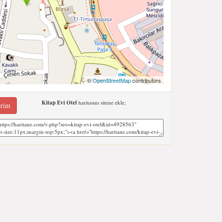
©
OpenStreetMap
contributors
Kitap Evi Otel
haritasını sitene ekle;
erim