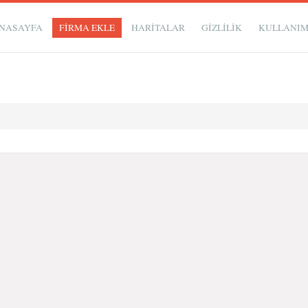
NASAYFA
FİRMA EKLE
HARİTALAR
GIZLILIK
KULLANI