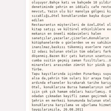
oluşuyor.Bahçe katı ve bahçede 10 yıldır
denetiminde şehrin en iddialı cafe resto
mevcut… Yazın ulu bir manolya gölgesi kı
sıcaklığı…Otel konuklarından başka dışar
edilen
Restaurantın müşterileri de özel…Otel ol
kitap satışı ve kültürel etkinliklere ev
mekanın en önemli müdavimleri halen
sanatçılar,yazarlar,çizerler…Konukların 
kütüphanelerde o günlerden ve ev sahibin
inanılmaz,baskısı tükenmiş eserlere rast
12 odası bulunan otelin tüm odaları fark
döşenmiş.Bazen Bir çatı katının uzantısı
cumba suitin geçmiş zaman fısıltıları..U
minareleri arasından zümrüt bir yüzük gi
Türbe.
Tapu kayıtlarında içinden Pınarbaşı suyu
alsa da,şehrin tüm suları bir araya topl
ardında efsaneler bırakarak tarihe karış
Otel, konuklarına Bursa hamamlarının sef
için çok şık hamam odaları hazırlamış. O
odadan çıkmadan keyifli zaman geçirmek ü
Şehrin en merkezi konumunda bulunan otel
konuklarına karşılama ve uğurlama hizmet
Saygılarımızla, 26.08.2011