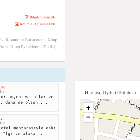
Bilgileri Güncelle
Resim & Açıklama Ekle
 Evi Restaurant Bursa menü, Kitap
Bursa Kitap Evi evlenme Teklifi,
Otel
tre
Haritası, Uydu Görüntüsü
ortam,enfes tatlar ve
...daha ne olsun:...
+
−
tel
tre
otel manzarasıyla eski
. İlgi ve alaka ...