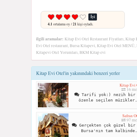
İyi
4.1
ortalama oy /
21
kişi oyladı.
ilgili aramalar:
Kitap Evi Otel Restaurant Fiyatları, Kitap
Evi Otel restaurant, Bursa Kitapevi, Kitap Evi Otel MENÜ, 
Kitapevi Otel Yorumları, BKM Kitap evi
Kitap Evi Otel'in yakınındaki benzeri yerler
Kitap Evi 
16 me
Tarifi yok:) nezih bir 
özenle seçilen müzikler
Safran O
97 me
Gerçekten çok güzel bir 
Bursa'nın tam kalbinde