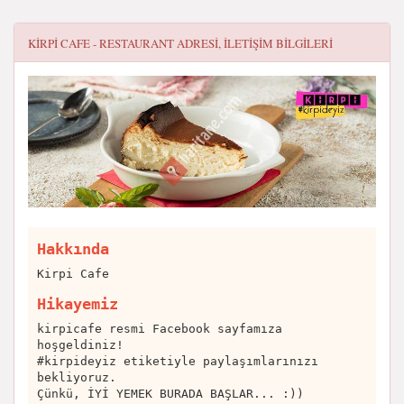
KIRPI CAFE - RESTAURANT
ADRESI, ILETIŞIM BILGILERI
Hakkında
Kirpi Cafe
Hikayemiz
kirpicafe resmi Facebook sayfamıza
hoşgeldiniz!
#kirpideyiz etiketiyle paylaşımlarınızı
bekliyoruz.
Çünkü, İYİ YEMEK BURADA BAŞLAR... :))