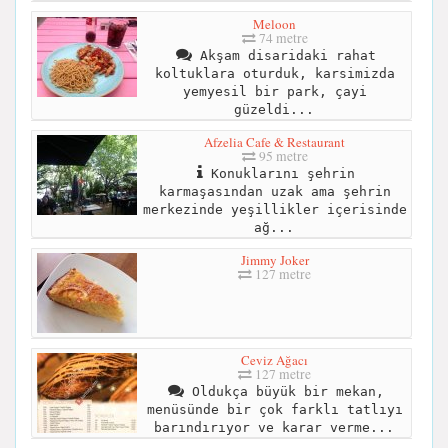
Meloon
74 metre
Akşam disaridaki rahat
koltuklara oturduk, karsimizda
yemyesil bir park, çayi
güzeldi...
Afzelia Cafe & Restaurant
95 metre
Konuklarını şehrin
karmaşasından uzak ama şehrin
merkezinde yeşillikler içerisinde
ağ...
Jimmy Joker
127 metre
Ceviz Ağacı
127 metre
Oldukça büyük bir mekan,
menüsünde bir çok farklı tatlıyı
barındırıyor ve karar verme...