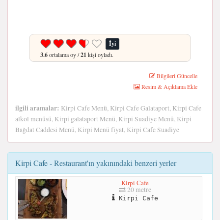
İyi
3.6
ortalama oy /
21
kişi oyladı.
Bilgileri Güncelle
Resim & Açıklama Ekle
ilgili aramalar:
Kirpi Cafe Menü, Kirpi Cafe Galataport, Kirpi Cafe
alkol menüsü, Kirpi galataport Menü, Kirpi Suadiye Menü, Kirpi
Bağdat Caddesi Menü, Kirpi Menü fiyat, Kirpi Cafe Suadiye
Kirpi Cafe - Restaurant'ın yakınındaki benzeri yerler
Kirpi Cafe
20 metre
Kirpi Cafe