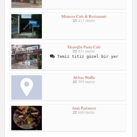
Mimoza Cafe & Restaurant
411 metre
Ekşioğlu Pasta Cafe
431 metre
Temiz titiz güzel bir yer
Ab'bas Waffle
595 metre
Aum Pastanesi
600 metre