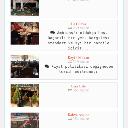
La Guava
239 metre
Ambians'ı oldukça hoş.
Başarılı bir yer. Nargilesi
standart ve iyi bir nargile
içicis...
Keyf-i Mekan
319 metre
Fiyat politikası değişmeden
tercih edilmemeli
Cara Cafe
354 metre
Kahve Aşkına
354 metre