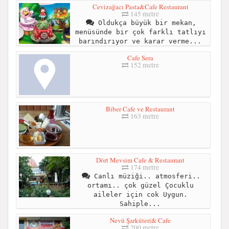
Cevizağacı Pasta&Cafe Restaurant
145 metre
Oldukça büyük bir mekan,
menüsünde bir çok farklı tatlıyı
barındırıyor ve karar verme...
Cafe Sera
152 metre
Biber Cafe ve Restaurant
163 metre
Dört Mevsim Cafe & Restaurant
174 metre
Canlı müziği.. atmosferi..
ortamı.. çok güzel Çocuklu
aileler için cok Uygun.
Sahiple...
Nevü Şarküteri& Cafe
200 metre