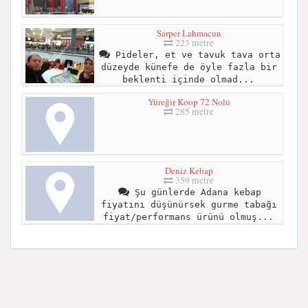
Sarper Lahmacun
223 metre
Pideler, et ve tavuk tava orta
düzeyde künefe de öyle fazla bir
beklenti içinde olmad...
Yüreğir Koop 72 Nolu
285 metre
Deniz Kebap
359 metre
Şu günlerde Adana kebap
fiyatını düşünürsek gurme tabağı
fiyat/performans ürünü olmuş...