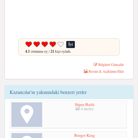
İyi
4.1
ortalama oy /
21
kişi oyladı.
Bilgileri Güncelle
Resim & Açıklama Ekle
Kazancılar'ın yakınındaki benzeri yerler
Süper Balık
4 metre
Burger King