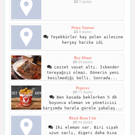
5 metre
Polen Tantuni
8 metre
Teşekkürler kaş polen ailesine
herşey harika idi
Bay Döner
49 metre
Lezzet vasat altı. İskender
tereyağsız olmaz. Dönerin yeni
kesilmediği belli. Sonrada...
Popeyes
75 metre
Ben kasada beklerken 5 dk
boyunca eleman ve yöneticisi
karşımda harala gürele şakalaş...
Black Bean Cafe
94 metre
Iki eleman var. Biri siyah
uzun saclı, digeri daha kısa