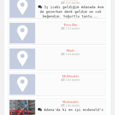
125 metre
İş icabı geldiğim Adanada Avm
de gezerken denk geldim ve cok
beğendim. Yoğurtlu tantu...
Pizza Hut
134 metre
Mado
144 metre
McDonald's
144 metre
Mcdonald's
146 metre
Adana'da ki en iyi mcdonald's