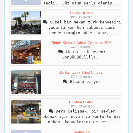
sacli.. Düz uzun saclı olanin...
Hünkar Kahve
104 metre
Güzel bir mekan türk kahvesini
yudumlarken hem sabancı cami
hemde ırmağın güzel manz...
Gönül Kahvesi Adana Optimum AVM
110 metre
Aklıma tek gelen:
Gonüüüüüüllll!..
Kfc Kentucky Fried Chicken
115 metre
Efsane biryer
Caribou Coffee
120 metre
Ders çalışmak, bir şeyler
okumak için nezih ve konforlu bir
mekan, kahvelerini de ger...
Tantunizm