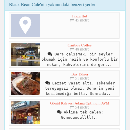
Black Bean Cafe'nin yakınındaki benzeri yerler
Pizza Hut
45 metre
Caribou Coffee
48 metre
Ders çalışmak, bir şeyler
okumak için nezih ve konforlu bir
mekan, kahvelerini de ger...
Bay Döner
51 metre
Lezzet vasat altı. İskender
tereyağsız olmaz. Dönerin yeni
kesilmediği belli. Sonrada...
Gönül Kahvesi Adana Optimum AVM
54 metre
Aklıma tek gelen:
Gonüüüüüüllll!..