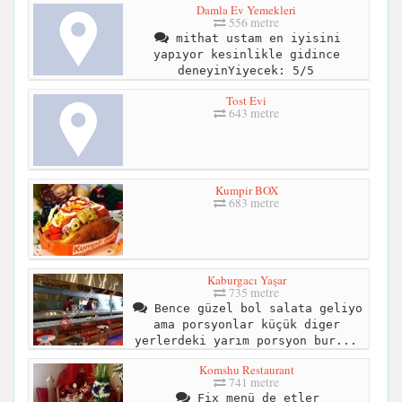
Damla Ev Yemekleri
556 metre
mithat ustam en iyisini
yapıyor kesinlikle gidince
deneyinYiyecek: 5/5
Tost Evi
643 metre
Kumpir BOX
683 metre
Kaburgacı Yaşar
735 metre
Bence güzel bol salata geliyo
ama porsyonlar küçük diger
yerlerdeki yarım porsyon bur...
Komshu Restaurant
741 metre
Fix menü de etler