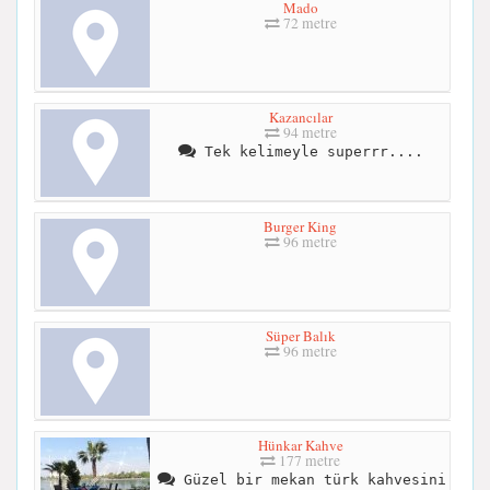
Mado
72 metre
Kazancılar
94 metre
Tek kelimeyle superrr....
Burger King
96 metre
Süper Balık
96 metre
Hünkar Kahve
177 metre
Güzel bir mekan türk kahvesini