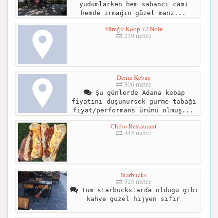
yudumlarken hem sabancı cami
hemde ırmağın güzel manz...
Yüreğir Koop 72 Nolu
230 metre
Deniz Kebap
306 metre
Şu günlerde Adana kebap
fiyatını düşünürsek gurme tabağı
fiyat/performans ürünü olmuş...
Chibo Restaurant
445 metre
Starbucks
525 metre
Tum starbuckslarda oldugu gibi
kahve guzel hijyen sıfır