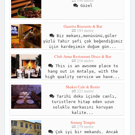
190 metre
Güzel
Gazetta Brasserie & Bar
193 metre
Biz mekanı,menüsünü,güler
yüzlü Tahir şefi çok beğendiğimiz
için kardeşimin doğum gün...
Club Arma Restaurant Disco & Bar
216 metre
This is an awsome place to
hang out in Antalya, with the
high quality service we have...
Shaker Cafe & Bıstro
223 metre
Tarihi doku içinde canlı,
turistlere hitap eden uzun
soluklu markasını koruyan
kalite...
Simurg Temple
279 metre
Çok iyi bir mekandı. Ancak