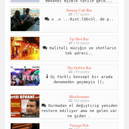
mekandı eşimle tatile geld...
Simurg Cafe Bar
137 metre
o .o ...Rıot.lODcSl. dm p..
Up Shot Bar
138 metre
Kaliteli müziğin ve shotların
tek adresi..
The Goblin Bar
159 metre
Üç Farklı konsept bir arada
denemeden geçmeyin ((;
Müzikomani
184 metre
Durmadan el değiştirip yeniden
restore ediliyor ama ne gelen var
ne giden .
Vintage Pub