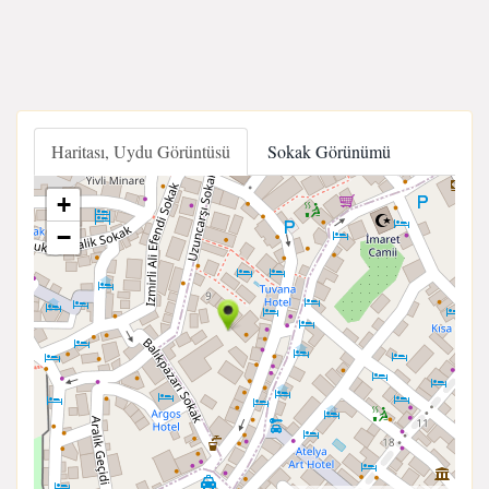
Haritası, Uydu Görüntüsü
Sokak Görünümü
+
−