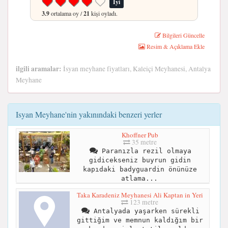
İyi
3.9
ortalama oy /
21
kişi oyladı.
Bilgileri Güncelle
Resim & Açıklama Ekle
ilgili aramalar:
İsyan meyhane fiyatları, Kaleiçi Meyhanesi, Antalya
Meyhane
Isyan Meyhane'nin yakınındaki benzeri yerler
Khoffner Pub
35 metre
Paranızla rezil olmaya
gidicekseniz buyrun gidin
kapıdaki badyguardin önünüze
atlama...
Taka Karadeniz Meyhanesi Ali Kaptan in Yeri
123 metre
Antalyada yaşarken sürekli
gittiğim ve memnun kaldığım bir