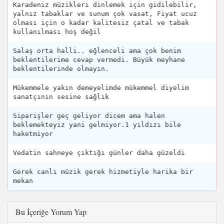
Karadeniz müzikleri dinlemek için gidilebilir,
yalnız tabaklar ve sunum çok vasat, Fiyat ucuz
olması için o kadar kalitesiz çatal ve tabak
kullanılması hoş değil
Salaş orta halli.. eğlenceli ama çok benim
beklentilerime cevap vermedi. Büyük meyhane
beklentilerinde olmayın.
Mükemmele yakın demeyelimde mükemmel diyelim
sanatçının sesine sağlık
Siparişler geç geliyor dicem ama halen
beklemekteyiz yani gelmiyor.1 yıldızı bile
haketmiyor
Vedatin sahneye çıktığı günler daha güzeldi
Gerek canlı müzik gerek hizmetiyle harika bir
mekan
Bu İçeriğe Yorum Yap