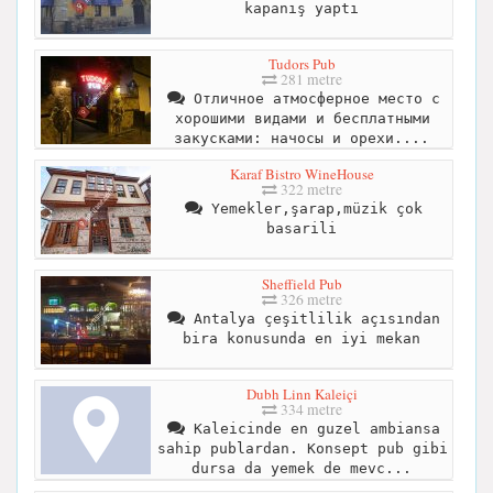
kapanış yaptı
Tudors Pub
281 metre
Отличное атмосферное место с
хорошими видами и бесплатными
закусками: начосы и орехи....
Karaf Bistro WineHouse
322 metre
Yemekler,şarap,müzik çok
basarili
Sheffield Pub
326 metre
Antalya çeşitlilik açısından
bira konusunda en iyi mekan
Dubh Linn Kaleiçi
334 metre
Kaleicinde en guzel ambiansa
sahip publardan. Konsept pub gibi
dursa da yemek de mevc...