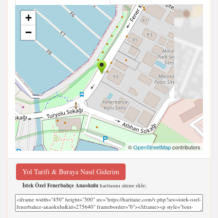
+
−
©
OpenStreetMap
contributors
Yol Tarifi & Buraya Nasıl Giderim
İstek Özel Fenerbahçe Anaokulu
haritasını sitene ekle;