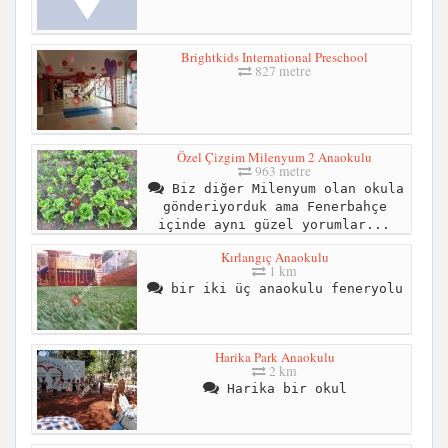
Brightkids International Preschool
827 metre
Özel Çizgim Milenyum 2 Anaokulu
963 metre
Biz diğer Milenyum olan okula
gönderiyorduk ama Fenerbahçe
içinde aynı güzel yorumlar...
Kırlangıç Anaokulu
1 km
bir iki üç anaokulu feneryolu
Harika Park Anaokulu
2 km
Harika bir okul