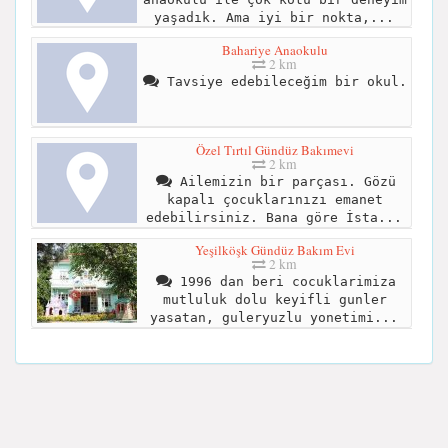
yaşadık. Ama iyi bir nokta,...
Bahariye Anaokulu
2 km
Tavsiye edebileceğim bir okul.
Özel Tırtıl Gündüz Bakımevi
2 km
Ailemizin bir parçası. Gözü
kapalı çocuklarınızı emanet
edebilirsiniz. Bana göre İsta...
Yeşilköşk Gündüz Bakım Evi
2 km
1996 dan beri cocuklarimiza
mutluluk dolu keyifli gunler
yasatan, guleryuzlu yonetimi...