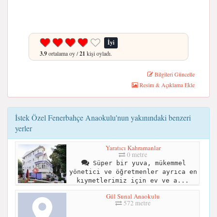
İyi
3.9
ortalama oy /
21
kişi oyladı.
Bilgileri Güncelle
Resim & Açıklama Ekle
İstek Özel Fenerbahçe Anaokulu'nun yakınındaki benzeri
yerler
Yaratıcı Kahramanlar
0 metre
Süper bir yuva, mükemmel
yönetici ve öğretmenler ayrıca en
kıymetlerimiz için ev ve a...
Gül Sunal Anaokulu
572 metre