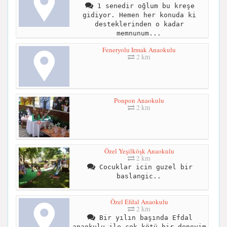
1 senedir oğlum bu kreşe
gidiyor. Hemen her konuda ki
desteklerinden o kadar
memnunum...
Feneryolu Irmak Anaokulu
2 km
Ponpon Anaokulu
2 km
Özel Yeşilköşk Anaokulu
2 km
Cocuklar icin guzel bir
baslangic..
Özel Efdal Anaokulu
2 km
Bir yılın başında Efdal
anaokulu ile çok kötü bir deneyim