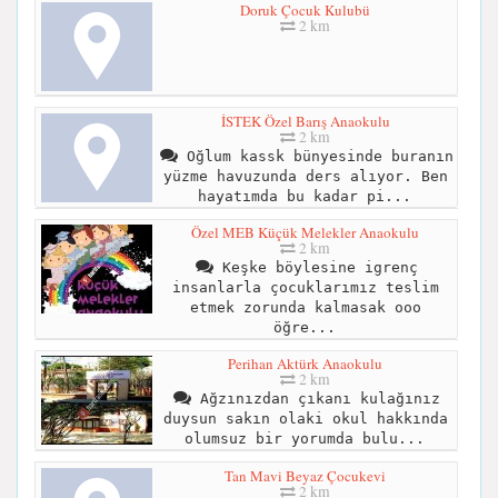
Doruk Çocuk Kulubü
2 km
İSTEK Özel Barış Anaokulu
2 km
Oğlum kassk bünyesinde buranın
yüzme havuzunda ders alıyor. Ben
hayatımda bu kadar pi...
Özel MEB Küçük Melekler Anaokulu
2 km
Keşke böylesine igrenç
insanlarla çocuklarımız teslim
etmek zorunda kalmasak ooo
öğre...
Perihan Aktürk Anaokulu
2 km
Ağzınızdan çıkanı kulağınız
duysun sakın olaki okul hakkında
olumsuz bir yorumda bulu...
Tan Mavi Beyaz Çocukevi
2 km