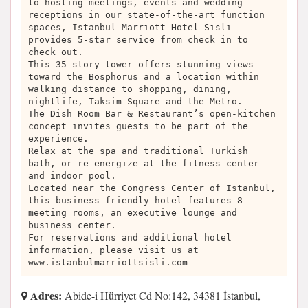
to hosting meetings, events and wedding
receptions in our state-of-the-art function
spaces, Istanbul Marriott Hotel Sisli
provides 5-star service from check in to
check out.
This 35-story tower offers stunning views
toward the Bosphorus and a location within
walking distance to shopping, dining,
nightlife, Taksim Square and the Metro.
The Dish Room Bar & Restaurant’s open-kitchen
concept invites guests to be part of the
experience.
Relax at the spa and traditional Turkish
bath, or re-energize at the fitness center
and indoor pool.
Located near the Congress Center of Istanbul,
this business-friendly hotel features 8
meeting rooms, an executive lounge and
business center.
For reservations and additional hotel
information, please visit us at
www.istanbulmarriottsisli.com
Adres:
Abide-i Hürriyet Cd No:142, 34381 İstanbul,