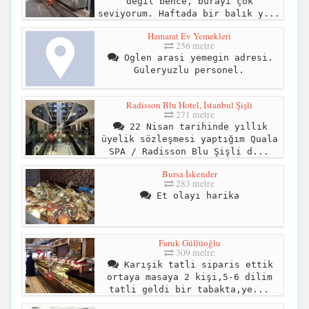
değil bence, burayı çok
seviyorum. Haftada bir balık y...
Hamarat Ev Yemekleri
256 metre
Oglen arasi yemegin adresi.
Guleryuzlu personel.
Radisson Blu Hotel, İstanbul Şişli
271 metre
22 Nisan tarihinde yıllık
üyelik sözleşmesi yaptığım Quala
SPA / Radisson Blu Şişli d...
Bursa İskender
283 metre
Et olayı harika
Faruk Güllüoğlu
309 metre
Karışik tatli siparis ettik
ortaya masaya 2 kişi,5-6 dilim
tatli geldi bir tabakta,ye...