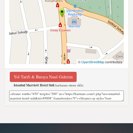
©
OpenStreetMap
contributors
Yol Tarifi & Buraya Nasıl Giderim
Istanbul Marriott Hotel Sisli
haritasını sitene ekle;