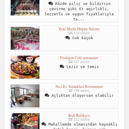
Közde piliç ve bıldırcın
çevirme gibi Et agirlikli,
lezzetli ve uygun fiyatlarıyla
ta...
Yeni Mutlu Düğün Salonu
139 metre
Cok küçük
Fesleğen Cafe restaurant
167 metre
Leziz ve temiz
No1 Ev Yemekleri Restaurantı
198 metre
Açlıktan ölüyorsan olabilir
Şişli Balıkçısı
252 metre
Mahallemde olmasından kaynaklı