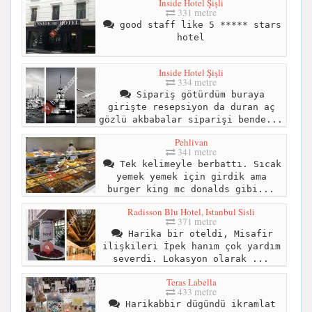
Inside Hotel Şişli
331 metre
good staff like 5 ***** stars
hotel
Inside Hotel Şişli
334 metre
Sipariş götürdüm buraya
girişte resepsiyon da duran aç
gözlü akbabalar siparişi bende...
Pehlivan
341 metre
Tek kelimeyle berbattı. Sıcak
yemek yemek için girdik ama
burger king mc donalds gibi...
Radisson Blu Hotel, Istanbul Sisli
371 metre
Harika bir oteldi, Misafir
ilişkileri İpek hanım çok yardım
severdi. Lokasyon olarak ...
Teras Labella
433 metre
Harikabbir dügündü ikramlat