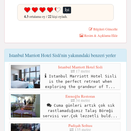
İyi
4.3
ortalama oy /
22
kişi oyladı.
Bilgileri Güncelle
Resim & Açıklama Ekle
Istanbul Marriott Hotel Sisli'nin yakınındaki benzeri yerler
Istanbul Marriott Hotel Sisli
17 metre
Istanbul Marriott Hotel Sisli
is the perfect retreat when
exploring the grandeur of T...
Erenoğlu Restoran
34 metre
Cuma günleri artık çok sık
rastlamadığımız Talaş Böreği
servisi var.Çok lezzetli buld...
Padişah Sofrası
135 metre