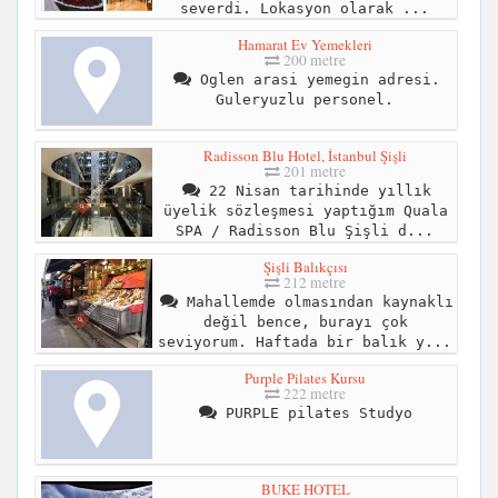
severdi. Lokasyon olarak ...
Hamarat Ev Yemekleri
200 metre
Oglen arasi yemegin adresi.
Guleryuzlu personel.
Radisson Blu Hotel, İstanbul Şişli
201 metre
22 Nisan tarihinde yıllık
üyelik sözleşmesi yaptığım Quala
SPA / Radisson Blu Şişli d...
Şişli Balıkçısı
212 metre
Mahallemde olmasından kaynaklı
değil bence, burayı çok
seviyorum. Haftada bir balık y...
Purple Pilates Kursu
222 metre
PURPLE pilates Studyo
BUKE HOTEL