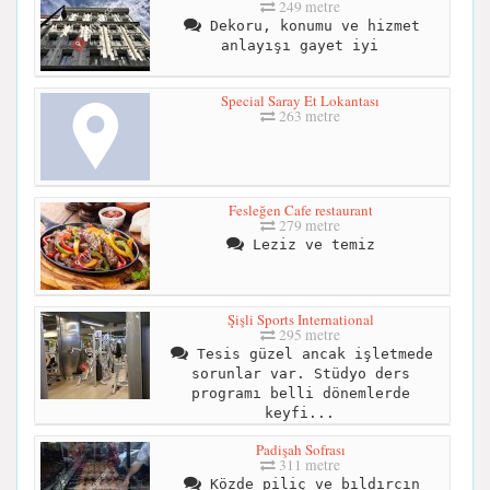
249 metre
Dekoru, konumu ve hizmet
anlayışı gayet iyi
Special Saray Et Lokantası
263 metre
Fesleğen Cafe restaurant
279 metre
Leziz ve temiz
Şişli Sports International
295 metre
Tesis güzel ancak işletmede
sorunlar var. Stüdyo ders
programı belli dönemlerde
keyfi...
Padişah Sofrası
311 metre
Közde piliç ve bıldırcın