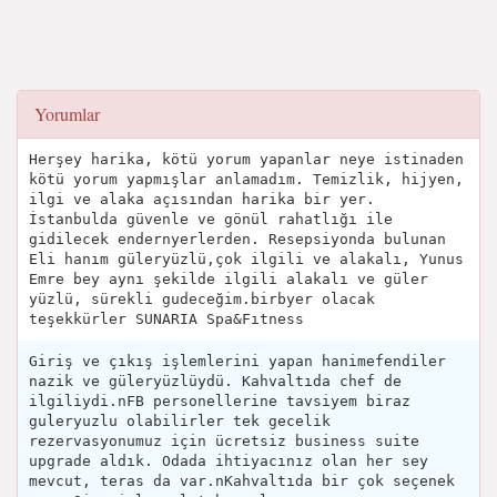
Yorumlar
Herşey harika, kötü yorum yapanlar neye istinaden
kötü yorum yapmışlar anlamadım. Temizlik, hijyen,
ilgi ve alaka açısından harika bir yer.
İstanbulda güvenle ve gönül rahatlığı ile
gidilecek endernyerlerden. Resepsiyonda bulunan
Eli hanım güleryüzlü,çok ilgili ve alakalı, Yunus
Emre bey aynı şekilde ilgili alakalı ve güler
yüzlü, sürekli gudeceğim.birbyer olacak
teşekkürler SUNARIA Spa&Fıtness
Giriş ve çıkış işlemlerini yapan hanimefendiler
nazik ve güleryüzlüydü. Kahvaltıda chef de
ilgiliydi.nFB personellerine tavsiyem biraz
guleryuzlu olabilirler tek gecelik
rezervasyonumuz için ücretsiz business suite
upgrade aldık. Odada ihtiyacınız olan her sey
mevcut, teras da var.nKahvaltıda bir çok seçenek