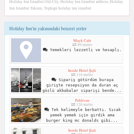
Holiday Inn Istanbul Old City, Holiday Inn Istanbul address, Holiday
Inn Istanbul Taksim, Topkapi holiday inn istanbul
Holiday Inn'in yakınındaki benzeri yerler
Mayk Cafe
89 metre
Yemekleri lezzetli ve hesaplı.
Inside Hotel Şişli
116 metre
Sipariş götürdüm buraya
girişte resepsiyon da duran aç
gözlü akbabalar siparişi bende...
Pehlivan
120 metre
Tek kelimeyle berbattı. Sıcak
yemek yemek için girdik ama
burger king mc donalds gibi...
Inside Hotel Şişli