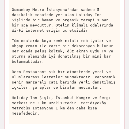
Osmanbey Metro İstasyonu'ndan sadece 5
dakikalık mesafede yer alan Holiday Inn
Şişli'de bir hamam ve organik terapi sunan
bir spa mevcuttur. Otelin klimalı odalarında
Wi-Fi internet erişim ücretsizdir.
Tüm odalarda koyu renk cilalı mobilyalar ve
ahşap zemin ile zarif bir dekorasyon bulunur.
Her odada peluş koltuk, düz ekran uydu TV ve
oturma alanında iyi donatılmış bir mini bar
bulunmaktadır.
Deco Restaurant şık bir atmosferde yerel ve
uluslararası lezzetler sunmaktadır. Panoramik
şehir manzaralı çatı barında yerli damıtılmış
içkiler, şaraplar ve biralar mevcuttur.
Holiday Inn Şişli, İstanbul Kongre ve Sergi
Merkezi'ne 2 km uzaklıktadır. Mecidiyeköy
Metrobüs İstasyonu 1 km'den daha kısa
mesafededir.