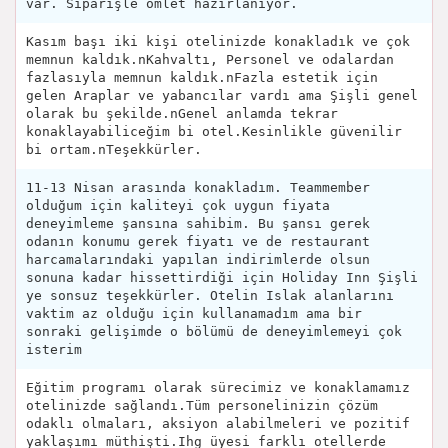
var. Siparişle omlet hazırlanıyor.
Kasım başı iki kişi otelinizde konakladık ve çok
memnun kaldık.nKahvaltı, Personel ve odalardan
fazlasıyla memnun kaldık.nFazla estetik için
gelen Araplar ve yabancılar vardı ama Şişli genel
olarak bu şekilde.nGenel anlamda tekrar
konaklayabiliceğim bi otel.Kesinlikle güvenilir
bi ortam.nTeşekkürler.
11-13 Nisan arasında konakladım. Teammember
olduğum için kaliteyi çok uygun fiyata
deneyimleme şansına sahibim. Bu şansı gerek
odanın konumu gerek fiyatı ve de restaurant
harcamalarındaki yapılan indirimlerde olsun
sonuna kadar hissettirdiği için Holiday Inn Şişli
ye sonsuz teşekkürler. Otelin Islak alanlarını
vaktim az olduğu için kullanamadım ama bir
sonraki gelişimde o bölümü de deneyimlemeyi çok
isterim
Eğitim programı olarak sürecimiz ve konaklamamız
otelinizde sağlandı.Tüm personelinizin çözüm
odaklı olmaları, aksiyon alabilmeleri ve pozitif
yaklaşımı müthişti.Ihg üyesi farklı otellerde