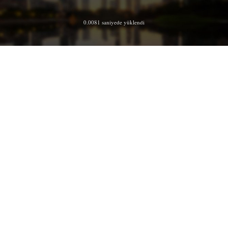
0.0081 saniyede yüklendi