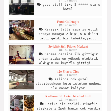
128 metre
good staff like 5 ***** stars
hotel
Faruk Güllüoğlu
146 metre
Karışik tatli siparis ettik
ortaya masaya 2 kişi,5-6 dilim
tatli geldi bir tabakta,ye...
Stylelife Şişli Pilates Merkezi
162 metre
Deneme dersine ilk gittiğim
andan itibaren yüksek elektrik
aldığım ve keyifle gittiği...
h2o Fitness Club
171 metre
aslinda cok guzel
olabileceksen kotu isletme nedeni
ile vasat kaliyor
Radisson Blu Hotel, Istanbul Sisli
196 metre
Harika bir oteldi, Misafir
ilişkileri İpek hanım çok yardım