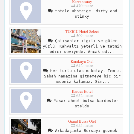
Kervansaray
470 metre
totale absteige. dirty and
stinky
TUGCU Hotel Select
509 metre
Çalışanlar ilgili ve güler
yüzlü. Kahvaltı yeterli ve tatmin
edici seviyede. Ancak od...
Karakaya Otel
642 metre
Her turlu ulasim kolay. Temiz.
Sabah namazina gitmemeye hic bir
nedeniz kalamaz. Sim...
Kardes Hotel
652 metre
Yasar ahmet butsa kardesler
otelde
Grand Bursa Otel
655 metre
Arkadaşımla Bursayı gezmek