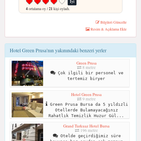
İyi
4
ortalama oy /
21
kişi oyladı.
Bilgileri Güncelle
Resim & Açıklama Ekle
Hotel Green Prusa'nın yakınındaki benzeri yerler
Green Prusa
8 metre
Çok ilgili bir personel ve
tertemiz biryer
Hotel Green Prusa
9 metre
Green Prusa Bursa da 5 yıldızli
Otellerde Bulamayacağınız
Rahatlık Temizlik Huzur Gül...
Grand Turkuaz Hotel Bursa
196 metre
Otelde geçirdiğimiz süre