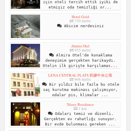
için oteli tercih ettik iyiki de
etmişiz oda temizliği or...
Hotel Gold
730 metre
Abicim nerdesiniz
Almira Otel
855 metre
Almira Otel'de konaklama
deneyimim gerçekten harikaydı.
Otelin ilk girişte karşılamas...
LENA CENTRAL FLATS 莉娜中央公寓
908 metre
Bir yıldız bile fazla bu otele
saç kurutma makinası çalışmıyor,
odalar pis, klimalar ...
Yüzey Residence
1 km
Odaları temiz ve düzenli.
Gerçekten ev rahatlığı sunuyor.
Bir evde bulunması gereken ...