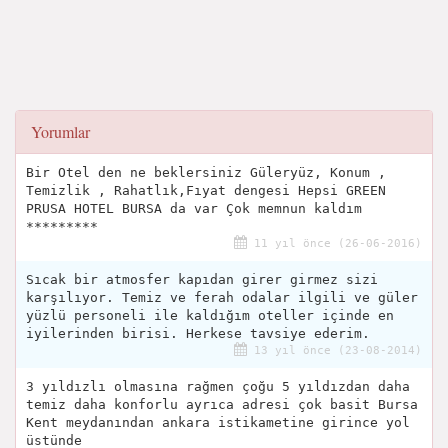
Yorumlar
Bir Otel den ne beklersiniz Güleryüz, Konum ,
Temizlik , Rahatlık,Fıyat dengesi Hepsi GREEN
PRUSA HOTEL BURSA da var Çok memnun kaldım
*********
11 yıl önce (26-06-2016)
Sıcak bir atmosfer kapıdan girer girmez sizi
karşılıyor. Temiz ve ferah odalar ilgili ve güler
yüzlü personeli ile kaldığım oteller içinde en
iyilerinden birisi. Herkese tavsiye ederim.
13 yıl önce (23-08-2014)
3 yıldızlı olmasına rağmen çoğu 5 yıldızdan daha
temiz daha konforlu ayrıca adresi çok basit Bursa
Kent meydanından ankara istikametine girince yol
üstünde