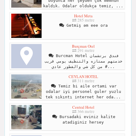
boyunca her şeyden çok memnun
kaldık. Odalar oldukça temiz, ...
Hotel Meta
285 metre
Getmiş əm eee ora
Burçman Otel
291 metre
‏Burcman Hotel فندق برتشمان
خدمتهم ممتازه والتنظيف يومي قريب
من كل شي والفطور عادي #...
CEYLAN HOTEL
311 metre
Temiz bi aile ortami var
odalar iyi personel guler yuzlu
tek sıkıntı internet her oda...
Central Hotel
366 metre
Bursadaki eviniz kalite
atadiginiz hersey