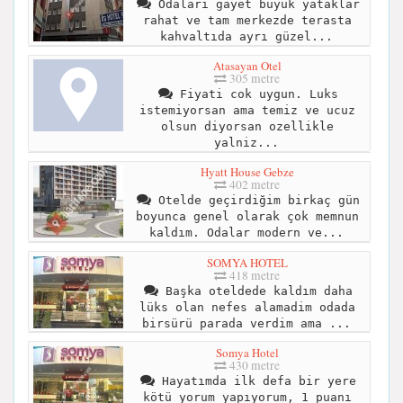
Odaları gayet büyük yataklar
rahat ve tam merkezde terasta
kahvaltıda ayrı güzel...
Atasayan Otel
305 metre
Fiyati cok uygun. Luks
istemiyorsan ama temiz ve ucuz
olsun diyorsan ozellikle
yalniz...
Hyatt House Gebze
402 metre
Otelde geçirdiğim birkaç gün
boyunca genel olarak çok memnun
kaldım. Odalar modern ve...
SOMYA HOTEL
418 metre
Başka oteldede kaldım daha
lüks olan nefes alamadim odada
birsürü parada verdim ama ...
Somya Hotel
430 metre
Hayatımda ilk defa bir yere
kötü yorum yapıyorum, 1 puanı