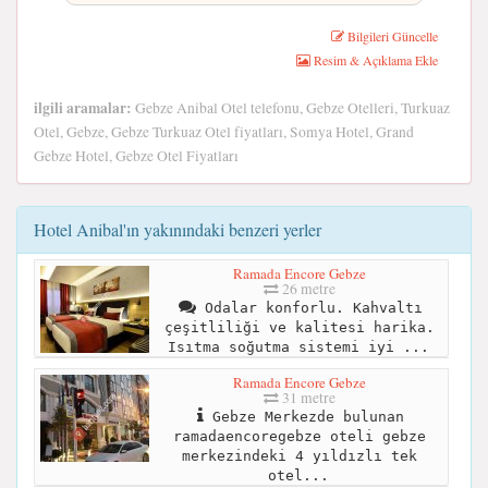
Bilgileri Güncelle
Resim & Açıklama Ekle
ilgili aramalar:
Gebze Anibal Otel telefonu, Gebze Otelleri, Turkuaz
Otel, Gebze, Gebze Turkuaz Otel fiyatları, Somya Hotel, Grand
Gebze Hotel, Gebze Otel Fiyatları
Hotel Anibal'ın yakınındaki benzeri yerler
Ramada Encore Gebze
26 metre
Odalar konforlu. Kahvaltı
çeşitliliği ve kalitesi harika.
Isıtma soğutma sistemi iyi ...
Ramada Encore Gebze
31 metre
Gebze Merkezde bulunan
ramadaencoregebze oteli gebze
merkezindeki 4 yıldızlı tek
otel...