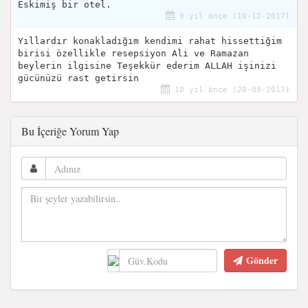
Eskimiş bir otel.
9 yıl önce (10-12-2017)
Yıllardır konakladığım kendimi rahat hissettiğim
birisi özellikle resepsiyon Ali ve Ramazan
beylerin ilgisine Teşekkür ederim ALLAH işinizi
gücünüzü rast getirsin
10 yıl önce (20-09-2017)
Bu İçeriğe Yorum Yap
Gönder