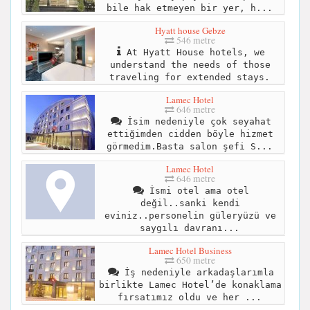
bile hak etmeyen bir yer, h...
Hyatt house Gebze
546 metre
At Hyatt House hotels, we
understand the needs of those
traveling for extended stays.
Lamec Hotel
646 metre
İsim nedeniyle çok seyahat
ettiğimden cidden böyle hizmet
görmedim.Basta salon şefi S...
Lamec Hotel
646 metre
İsmi otel ama otel
değil..sanki kendi
eviniz..personelin güleryüzü ve
saygılı davranı...
Lamec Hotel Business
650 metre
İş nedeniyle arkadaşlarımla
birlikte Lamec Hotel’de konaklama
fırsatımız oldu ve her ...