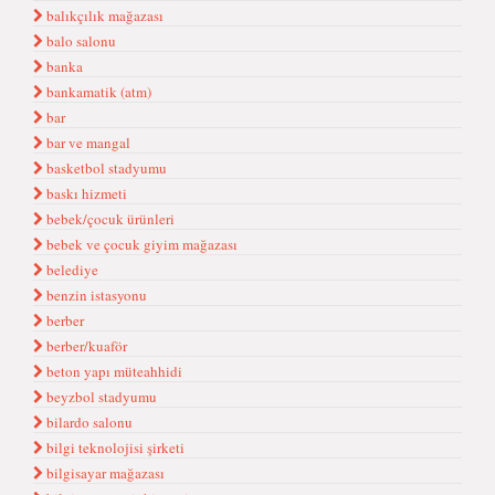
balıkçılık mağazası
balo salonu
banka
bankamatik (atm)
bar
bar ve mangal
basketbol stadyumu
baskı hizmeti
bebek/çocuk ürünleri
bebek ve çocuk giyim mağazası
belediye
benzin istasyonu
berber
berber/kuaför
beton yapı müteahhidi
beyzbol stadyumu
bilardo salonu
bilgi teknolojisi şirketi
bilgisayar mağazası