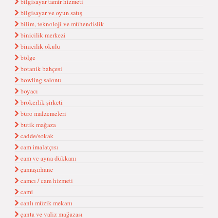
bilgisayar tamir hizmeti
bilgisayar ve oyun satış
bilim, teknoloji ve mühendislik
binicilik merkezi
binicilik okulu
bölge
botanik bahçesi
bowling salonu
boyacı
brokerlik şirketi
büro malzemeleri
butik mağaza
cadde/sokak
cam imalatçısı
cam ve ayna dükkanı
çamaşırhane
camcı / cam hizmeti
cami
canlı müzik mekanı
çanta ve valiz mağazası