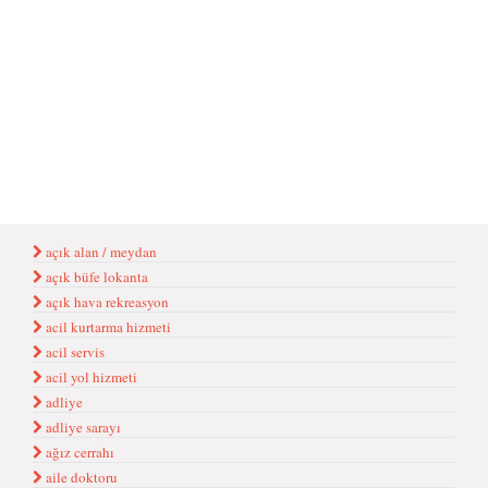
açık alan / meydan
açık büfe lokanta
açık hava rekreasyon
acil kurtarma hizmeti
acil servis
acil yol hizmeti
adliye
adliye sarayı
ağız cerrahı
aile doktoru