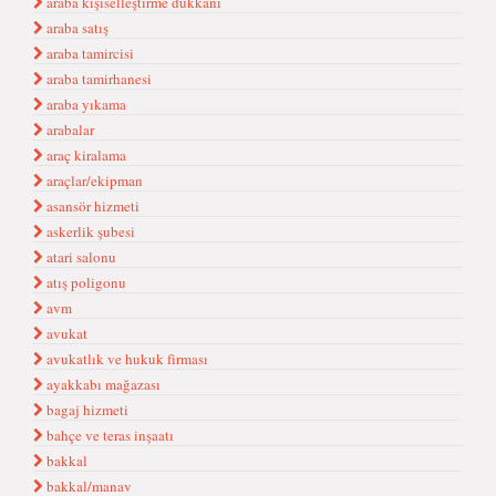
araba kişiselleştirme dükkanı
araba satış
araba tamircisi
araba tamirhanesi
araba yıkama
arabalar
araç kiralama
araçlar/ekipman
asansör hizmeti
askerlik şubesi
atari salonu
atış poligonu
avm
avukat
avukatlık ve hukuk firması
ayakkabı mağazası
bagaj hizmeti
bahçe ve teras inşaatı
bakkal
bakkal/manav