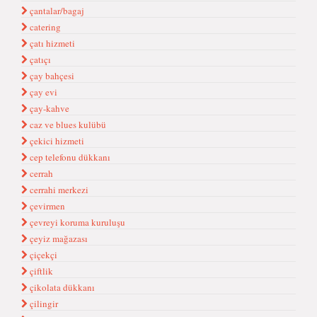
çantalar/bagaj
catering
çatı hizmeti
çatıçı
çay bahçesi
çay evi
çay-kahve
caz ve blues kulübü
çekici hizmeti
cep telefonu dükkanı
cerrah
cerrahi merkezi
çevirmen
çevreyi koruma kuruluşu
çeyiz mağazası
çiçekçi
çiftlik
çikolata dükkanı
çilingir