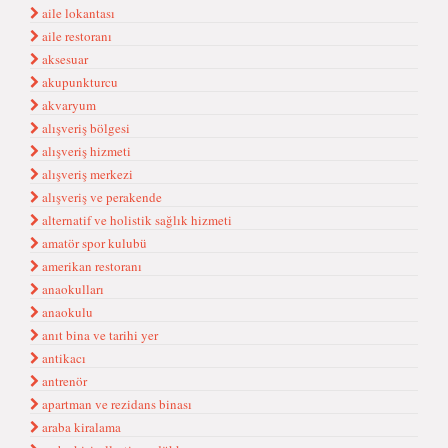
aile lokantası
aile restoranı
aksesuar
akupunkturcu
akvaryum
alışveriş bölgesi
alışveriş hizmeti
alışveriş merkezi
alışveriş ve perakende
alternatif ve holistik sağlık hizmeti
amatör spor kulubü
amerikan restoranı
anaokulları
anaokulu
anıt bina ve tarihi yer
antikacı
antrenör
apartman ve rezidans binası
araba kiralama