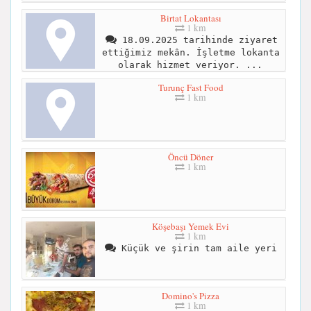
Birtat Lokantası
1 km
18.09.2025 tarihinde ziyaret
ettiğimiz mekân. İşletme lokanta
olarak hizmet veriyor. ...
Turunç Fast Food
1 km
Öncü Döner
1 km
Köşebaşı Yemek Evi
1 km
Küçük ve şirin tam aile yeri
Domino's Pizza
1 km