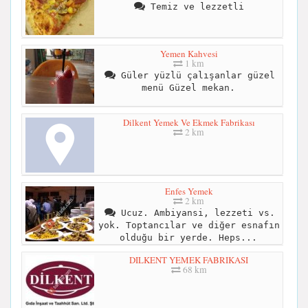
Temiz ve lezzetli
Yemen Kahvesi
1 km
Güler yüzlü çalışanlar güzel
menü Güzel mekan.
Dilkent Yemek Ve Ekmek Fabrikası
2 km
Enfes Yemek
2 km
Ucuz. Ambiyansi, lezzeti vs.
yok. Toptancılar ve diğer esnafın
olduğu bir yerde. Heps...
DILKENT YEMEK FABRIKASI
68 km