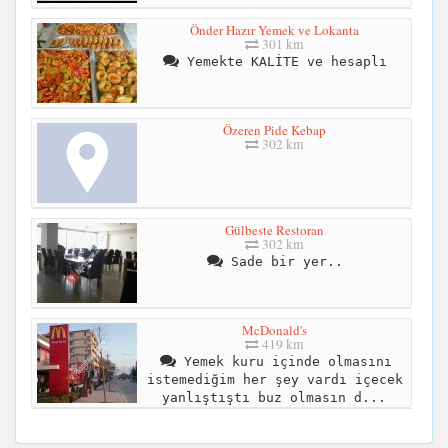
Önder Hazır Yemek ve Lokanta
301 km
Yemekte KALİTE ve hesaplı
Özeren Pide Kebap
302 km
Gülbeste Restoran
302 km
Sade bir yer..
McDonald's
419 km
Yemek kuru içinde olmasını
istemediğim her şey vardı içecek
yanlıştıştı buz olmasın d...