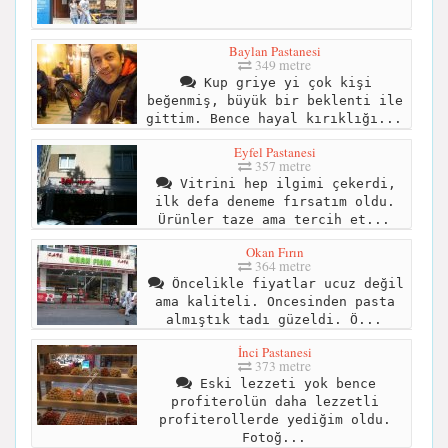
Baylan Pastanesi
349 metre
Kup griye yi çok kişi
beğenmiş, büyük bir beklenti ile
gittim. Bence hayal kırıklığı...
Eyfel Pastanesi
357 metre
Vitrini hep ilgimi çekerdi,
ilk defa deneme fırsatım oldu.
Ürünler taze ama tercih et...
Okan Fırın
364 metre
Öncelikle fiyatlar ucuz değil
ama kaliteli. Oncesinden pasta
almıştık tadı güzeldi. Ö...
İnci Pastanesi
373 metre
Eski lezzeti yok bence
profiterolün daha lezzetli
profiterollerde yediğim oldu.
Fotoğ...