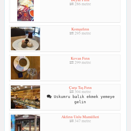
286 metre
Komşufırın
295 metre
Kovan Fırın
299 metre
Çarşı Taş Fırın
304 metre
Uskumru balık ekmek yemeye
gelin
Akfırın Unlu Mamülleri
347 metre