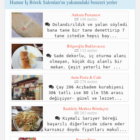
Hamur İş Börek Salonları'ın yakınındaki benzeri yerler
Ankara Pastanesi
108 metre
Dolandırıldık ve yalan söyledi
bana tane bir tane denettirip 7
tane istedim hepsi bay...
Bilgeoğlu Baklavacısı
132 metre
Sade dekorlu, iç oturma alanı
olmayan, küçük dış alanlı bir
mekan. Çeşit yeterli her ...
Aum Pasta & Cafe
278 metre
Çay 20₺ Acıbadem kurabiyesi
30₺ tatlı ise 80 ile 55₺ arası
değişiyor- güzel ve lezzet...
Kadıköy Merkez Börekçisi
282 metre
Kıymalı Sarıyer böreği
başarılı diğerleride idare eder
karnımız doydu fiyatları makul...
Beyaz Fırın