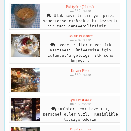
Eskişehir Çibörek
387 metre
Ufak sevimli bir yer pizza
yemektense çibörek gibi lezzetli
bir tadı deneyebilirsiniz...
Pasifik Pastanesi
404 metre
Eveeet Yılların Pasifik
Pastanesi… Üniversite için
İstanbul’a geldiğim ilk sene
köşey...
Kovan Fırın
569 metre
Eyfel Pastanesi
592 metre
Ürünleri çok lezettli,
personel guler yüzlü. Kesinlikle
tavsiye ederim
Papatya Fırın