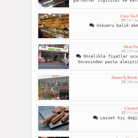
garsonlar ilgisizdi ve kaf
Çarşı Taş 
187 me
Uskumru balık ekm
Okan Fır
230 me
Öncelikle fiyatlar ucu
Oncesinden pasta almıştı
Hamur İş Börek 
286 me
Churrel
315 me
Lezzet hiç deği