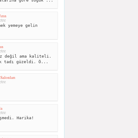
alarına göre soğuk ...
Fırın
tre
ek yemeye gelin
ın
tre
z değil ama kaliteli.
k tadı güzeldi. Ö...
Salonları
tre
la
tre
şmedi. Harika!