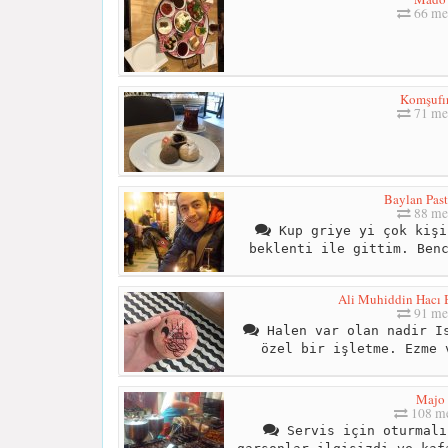
66 me
Komşufı
71 me
Baylan Past
88 me
Kup griye yi çok kişi
beklenti ile gittim. Ben
Ali Muhiddin Hacı 
91 me
Halen var olan nadir Is
özel bir işletme. Ezme 
Majo
108 me
Servis için oturmalı