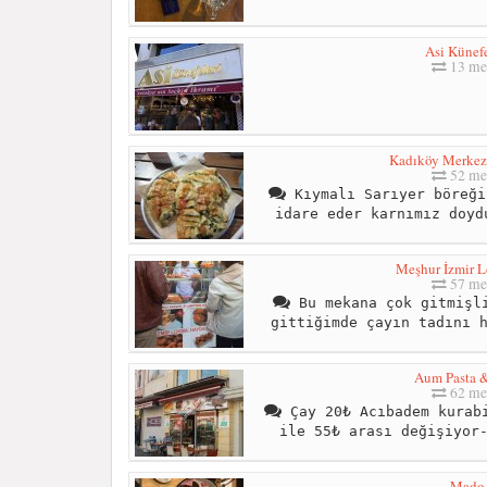
Asi Künefe
13 me
Kadıköy Merkez
52 me
Kıymalı Sarıyer böreği
idare eder karnımız doyd
Meşhur İzmir L
57 me
Bu mekana çok gitmişli
gittiğimde çayın tadını 
Aum Pasta 
62 me
Çay 20₺ Acıbadem kurabi
ile 55₺ arası değişiyor
Mado