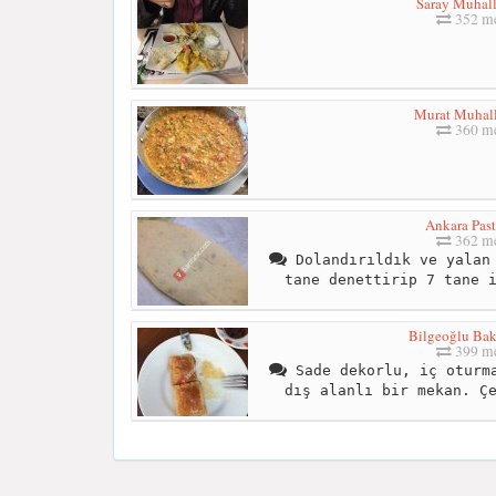
Saray Muhall
352 me
Murat Muhall
360 me
Ankara Past
362 me
Dolandırıldık ve yalan 
tane denettirip 7 tane 
Bilgeoğlu Bak
399 me
Sade dekorlu, iç oturma
dış alanlı bir mekan. Ç