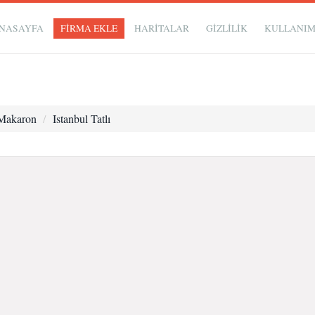
NASAYFA
FİRMA EKLE
HARİTALAR
GIZLILIK
KULLANI
 Makaron
Istanbul Tatlı