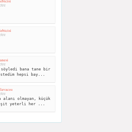
ebicisi
tre
ebicisi
tre
anesi
tre
söyledi bana tane bir
istedim hepsi bay...
lavacısı
tre
 alanı olmayan, küçük
eşit yeterli her ...