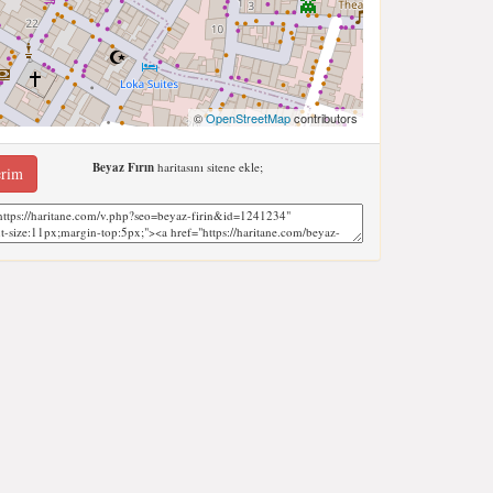
©
OpenStreetMap
contributors
Beyaz Fırın
haritasını sitene ekle;
erim