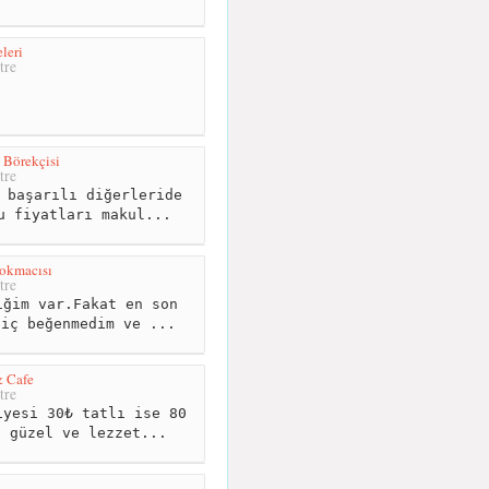
leri
tre
 Börekçisi
tre
 başarılı diğerleride
u fiyatları makul...
okmacısı
tre
ğim var.Fakat en son
hiç beğenmedim ve ...
& Cafe
tre
yesi 30₺ tatlı ise 80
- güzel ve lezzet...