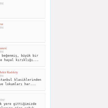
tre
rın
tre
anesi
tre
 beğenmiş, büyük bir
ce hayal kırıklığı...
Bekir Kadıköy
tre
tanbul klasiklerinden
ve lokumları har...
tre
k yere gittiğimizde