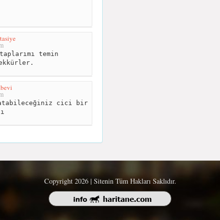
tasiye
km
taplarımı temin
ekkürler.
abevi
km
tabileceğiniz cici bir
cı
Copyright 2026 | Sitenin Tüm Hakları Saklıdır.