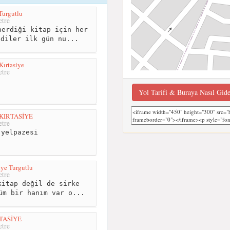
 Turgutlu
tre
erdiği kitap için her
ediler ilk gün nu...
Kırtasiye
tre
Yol Tarifi & Buraya Nasıl Gid
KIRTASİYE
tre
yelpazesi
iye Turgutlu
tre
itap değil de sirke
üm bir hanım var o...
TASİYE
tre