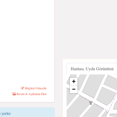
Haritası, Uydu Görüntüsü
+
Bilgileri Güncelle
−
Resim & Açıklama Ekle
 yerler