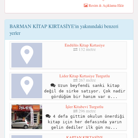
Resim & Açıklama Ekle
BARMAN KİTAP KIRTASİYE'in yakınındaki benzeri
yerler
Endülüs Kitap Kırtasiye
132 metre
Lider Kitap Kırtasiye Turgutlu
267 metre
Uzun beyfendi sanki kitap
değil de sirke satıyor. Çok nadir
gördüğüm bir hanım var o...
İşler Kitabevi Turgutlu
296 metre
4 defa gittim okulun önerdiği
kitap için her defasında yarın
gelin dediler ilk gün nu...
KAPTAN KIRTASİYE