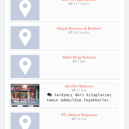
415 metre
Güzgül Kırtasiye & Kitabevi
563 metre
Alfabe Kitap Kırtasiye
2 km
Ayyıldız Kırtasiye
11 km
Yardımcı ders kitaplarımı
temin edebildim.Teşekkürler.
NT (Akhisar Mağazası)
24 km