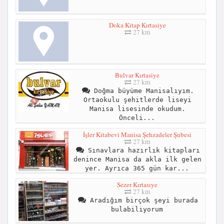
Doka Kitap Kırtasiye
27 km
Bulvar Kırtasiye
27 km
Doğma büyüme Manisalıyım.
Ortaokulu şehitlerde liseyi
Manisa lisesinde okudum.
Önceli...
İşler Kitabevi Manisa Şehzadeler Şubesi
27 km
Sınavlara hazırlık kitapları
denince Manisa da akla ilk gelen
yer. Ayrıca 365 gün kar...
Sezer Kırtasıye
27 km
Aradığım birçok şeyi burada
bulabiliyorum