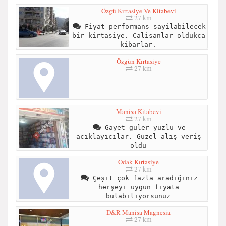
Özgü Kırtasiye Ve Kitabevi
27 km
Fiyat performans sayilabilecek
bir kirtasiye. Calisanlar oldukca
kibarlar.
Özgün Kırtasiye
27 km
Manisa Kitabevi
27 km
Gayet güler yüzlü ve
acıklayıcılar. Güzel alış veriş
oldu
Odak Kırtasiye
27 km
Çeşit çok fazla aradığınız
herşeyi uygun fiyata
bulabiliyorsunuz
D&R Manisa Magnesia
27 km