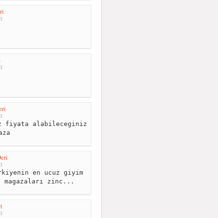
ri
m
ş
m
ri
m
 fiyata alabileceginiz
aza
eri
m
kiyenin en ucuz giyim
i magazaları zinc...
i
m