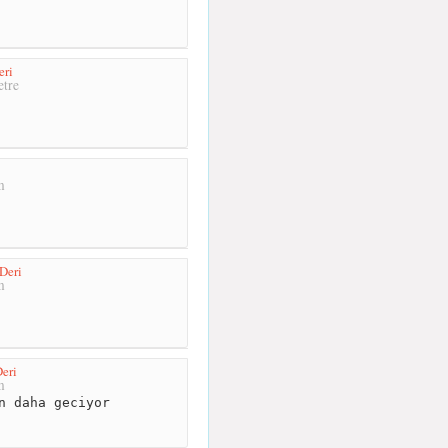
eri
tre
m
Deri
m
eri
m
n daha geciyor