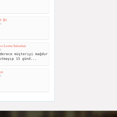
. Şti.
m
e Lostra Salonları
m
derece müşteriyi mağdur
utmayıp 15 günd...
ri
m