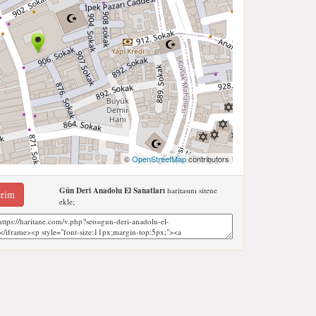
©
OpenStreetMap
contributors
Gün Deri Anadolu El Sanatları
haritasını sitene
erim
ekle;