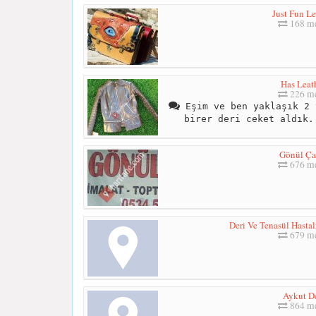
Just Fun Le
168 me
Has Leat
226 me
Eşim ve ben yaklaşık 2 
birer deri ceket aldık.
Gönül Ça
676 me
Deri Ve Tenasül Hastal
679 me
Aykut De
864 me