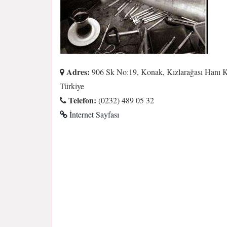
Adres:
906 Sk No:19, Konak, Kızlarağası Hanı K
Türkiye
Telefon:
(0232) 489 05 32
İnternet Sayfası