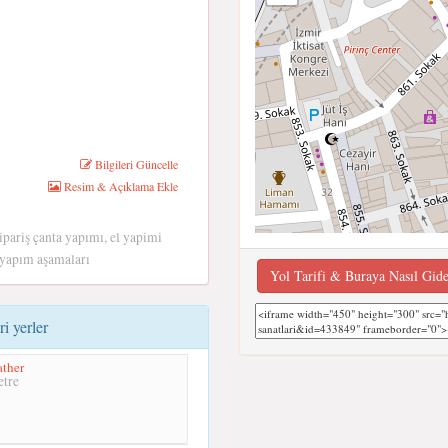
Bilgileri Güncelle
Resim & Açıklama Ekle
sipariş çanta yapımı, el yapimi
a yapım aşamaları
Yol Tarifi & Buraya Nasıl Gid
i yerler
ther
tre