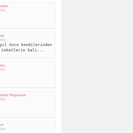
ather
tre
her
tre
yıl önce kendilerinden
 Ceketlerin kali...
nta
tre
ıkları Dispanseri
tre
ri
tre