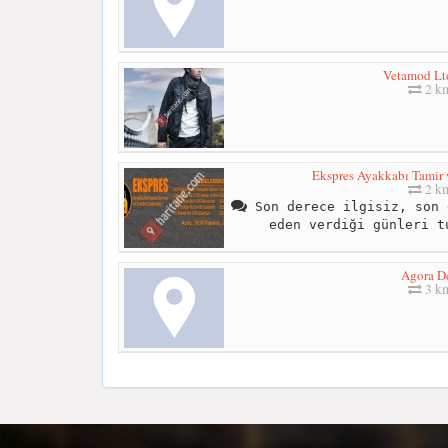
Vetamod Ltd
2 k
Ekspres Ayakkabı Tamir v
2 k
Son derece ilgisiz, son 
eden verdiği günleri t
Agora De
3 k