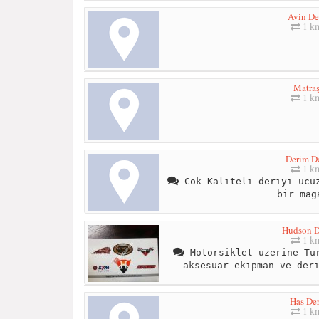
Avin De
1 k
Matra
1 k
Derim De
1 k
Cok Kaliteli deriyi ucuz
bir mag
Hudson D
1 k
Motorsiklet üzerine Tür
aksesuar ekipman ve der
Has Der
1 k