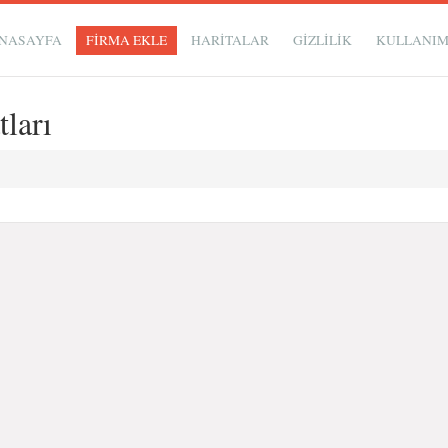
NASAYFA
FİRMA EKLE
HARİTALAR
GIZLILIK
KULLANI
ları