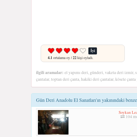
İyi
4.1
ortalama oy /
22
kişi oyladı.
ilgili aramalar:
el yapımı deri, günderi, vaketa deri izmir, 
çantalar, toptan deri çanta, hakiki deri çantalar, kösele çant
Gün Deri Anadolu El Sanatları'ın yakınındaki benzer
Soykan Lea
104 me