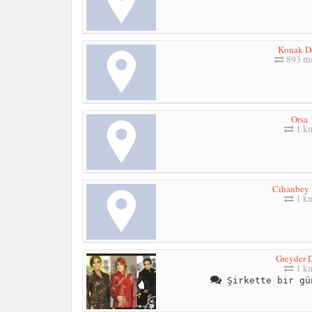
Konak D
893 me
Orsa
1 k
Cihanbey 
1 k
Greyder D
1 k
Şirkette bir gü