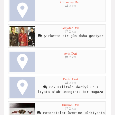
Cihanbey Deri
2 km
Greyder Deri
2 km
Şirkette bir gün daha geciyor
Avin Deri
2 km
Derim Deri
2 km
Cok Kaliteli deriyi ucuz
fiyata alabileceginiz bir magaza
Hudson Deri
2 km
Motorsiklet üzerine Türkiyenin