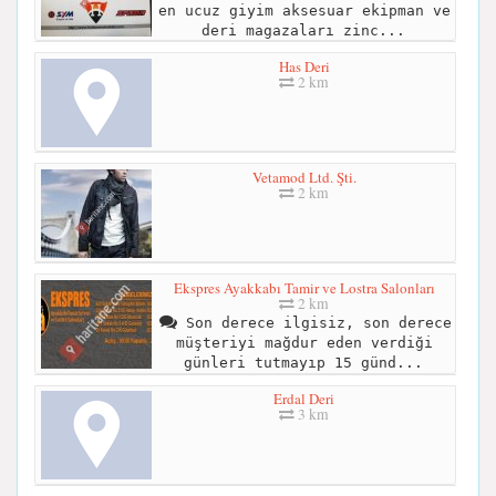
en ucuz giyim aksesuar ekipman ve
deri magazaları zinc...
Has Deri
2 km
Vetamod Ltd. Şti.
2 km
Ekspres Ayakkabı Tamir ve Lostra Salonları
2 km
Son derece ilgisiz, son derece
müşteriyi mağdur eden verdiği
günleri tutmayıp 15 günd...
Erdal Deri
3 km