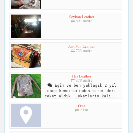
Soykan Leather
691 metre
Just Fun Leather
723 metre
Has Leather
878 metre
Eşim ve ben yaklaşık 2 yıl
önce kendilerinden birer deri
ceket aldık. Ceketlerin kali...
Orsa
2 km