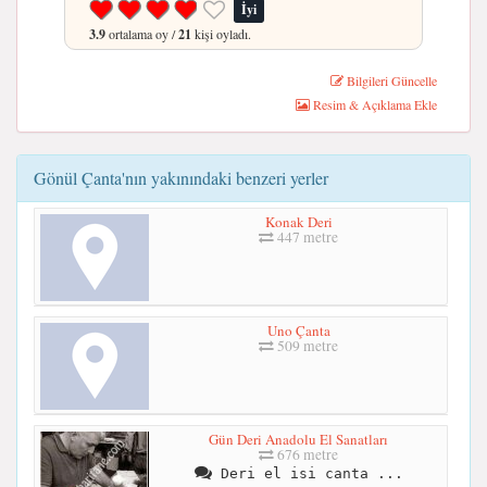
İyi
3.9
ortalama oy /
21
kişi oyladı.
Bilgileri Güncelle
Resim & Açıklama Ekle
Gönül Çanta'nın yakınındaki benzeri yerler
Konak Deri
447 metre
Uno Çanta
509 metre
Gün Deri Anadolu El Sanatları
676 metre
Deri el isi canta ...