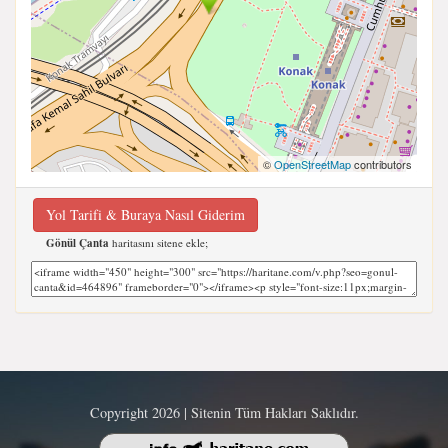
©
OpenStreetMap
contributors
Yol Tarifi & Buraya Nasıl Giderim
Gönül Çanta
haritasını sitene ekle;
Copyright 2026 | Sitenin Tüm Hakları Saklıdır.