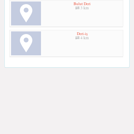
Bulut Deri
3 km
Deri-iş
4 km