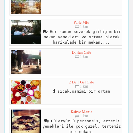
Parfe Mio
1 km
Her zaman severek giitigim bir
mekan yemekleri ve ortamı olarak
harikulade bir mekan....
Dorian Cafe
1 km
2 De 1 Gel Cafe
1 km
sıcak,samimi bir ortam
Kahve Mania
1 km
Güleryüzlü personeli,lezzetli
yemekleri ile çok güzel, tertemiz
bir mekan.