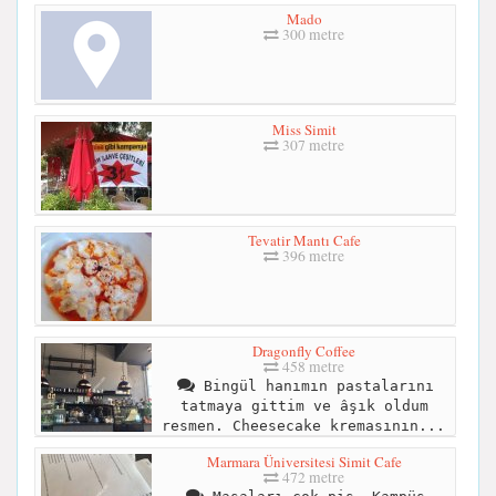
Mado
300 metre
Miss Simit
307 metre
Tevatir Mantı Cafe
396 metre
Dragonfly Coffee
458 metre
Bingül hanımın pastalarını
tatmaya gittim ve âşık oldum
resmen. Cheesecake kremasının...
Marmara Üniversitesi Simit Cafe
472 metre