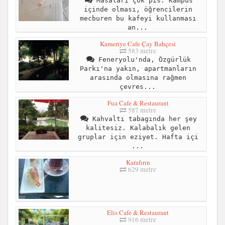
Masaları çok pis. Kampüs
içinde olması, öğrencilerin
mecburen bu kafeyi kullanması
an...
Kameriye Cafe Çay Bahçesi
583 metre
Feneryolu'nda, Özgürlük
Parkı'na yakın, apartmanların
arasında olmasına rağmen
çevres...
Fua Cafe & Restaurant
587 metre
Kahvaltı tabagında her şey
kalitesiz. Kalabalık gelen
gruplar için eziyet. Hafta içi
...
Karafırın
629 metre
Elis Cafe & Restaurant
916 metre