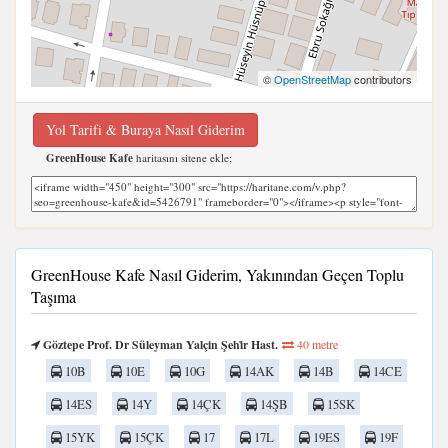
©
OpenStreetMap
contributors
Yol Tarifi & Buraya Nasıl Giderim
GreenHouse Kafe
haritasını sitene ekle;
GreenHouse Kafe Nasıl Giderim, Yakınından Geçen Toplu
Taşıma
Göztepe Prof. Dr Süleyman Yalçin Şehi̇r Hast.
40 metre
10B
10E
10G
14AK
14B
14CE
14ES
14Y
14ÇK
14ŞB
15SK
15YK
15ÇK
17
17L
19ES
19F