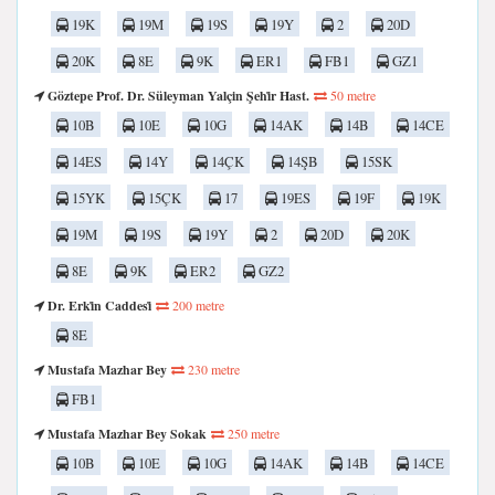
19K
19M
19S
19Y
2
20D
20K
8E
9K
ER1
FB1
GZ1
Göztepe Prof. Dr. Süleyman Yalçin Şehi̇r Hast.
50 metre
10B
10E
10G
14AK
14B
14CE
14ES
14Y
14ÇK
14ŞB
15SK
15YK
15ÇK
17
19ES
19F
19K
19M
19S
19Y
2
20D
20K
8E
9K
ER2
GZ2
Dr. Erki̇n Caddesi̇
200 metre
8E
Mustafa Mazhar Bey
230 metre
FB1
Mustafa Mazhar Bey Sokak
250 metre
10B
10E
10G
14AK
14B
14CE