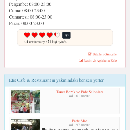
Perşembe: 08:00-23:00
Cuma: 08:00-23:00
Cumartesi: 08:00-23:00
Pazar: 08:00-23:00
İyi
4.4
ortalama oy /
21
kişi oyladı.
Bilgileri Güncelle
Resim & Açıklama Ekle
Elis Cafe & Restaurant'ın yakınındaki benzeri yerler
Taner Börek ve Pide Salonları
161 metre
Parfe Mio
197 metre
Her zaman severek giitigim bir