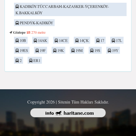
KADIKÖY-TÜCCARBAÞI-KAZASKER-ÝÇERENKÖY-
K.BAKKALKÖY
PENDÝK-KADIKÖY
Göztepe
270 metre
10B
14AK
14CE
14ÇK
17
17L
19ES
19F
19K
19M
19S
19Y
2
ER1
Copyright 2026 | Sitenin Tüm Hakları Saklıdır.