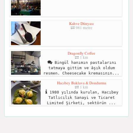
Kahve Dünyası
981 metre
Dragonfly Coffee
1 km
Bingül hanımın pastalarını
tatmaya gittim ve âşık oldum
resmen. Cheesecake kremasının...
Hacıbey Baklava & Dondurma
1 km
1980 yılında kurulan, Hacıbey
Tatlıcılık Sanayi ve Ticaret
Limited Şirketi, sektörün ...