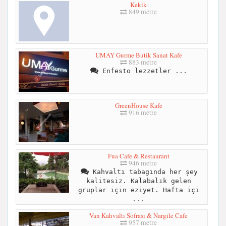
Kekik
849 metre
UMAY Gurme Butik Sanat Kafe
883 metre
Enfesto lezzetler ...
GreenHouse Kafe
916 metre
Fua Cafe & Restaurant
946 metre
Kahvaltı tabagında her şey
kalitesiz. Kalabalık gelen
gruplar için eziyet. Hafta içi
...
Van Kahvaltı Sofrası & Nargile Cafe
957 metre