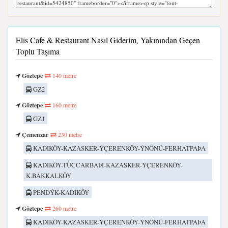
Elis Cafe & Restaurant Nasıl Giderim, Yakınından Geçen
Toplu Taşıma
Göztepe
140 metre
GZ2
Göztepe
160 metre
GZ1
Çemenzar
230 metre
KADIKÖY-KAZASKER-ÝÇERENKÖY-ÝNÖNÜ-FERHATPAÞA
KADIKÖY-TÜCCARBAÞI-KAZASKER-ÝÇERENKÖY-
K.BAKKALKÖY
PENDÝK-KADIKÖY
Göztepe
260 metre
KADIKÖY-KAZASKER-ÝÇERENKÖY-ÝNÖNÜ-FERHATPAÞA