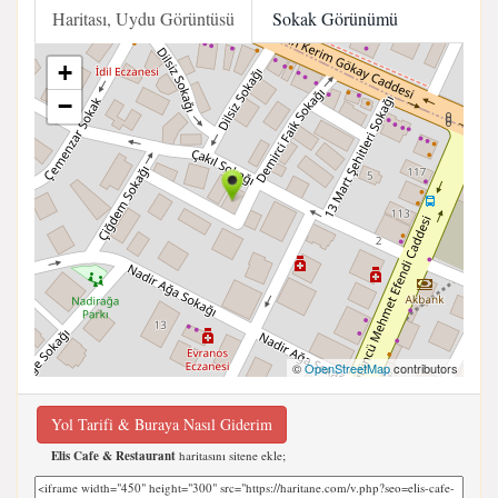
Haritası, Uydu Görüntüsü
Sokak Görünümü
+
−
©
OpenStreetMap
contributors
Yol Tarifi & Buraya Nasıl Giderim
Elis Cafe & Restaurant
haritasını sitene ekle;