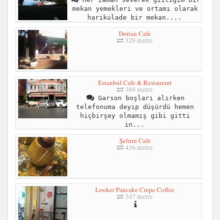
mekan yemekleri ve ortamı olarak
harikulade bir mekan....
Dorian Cafe
329 metre
Estanbul Cafe & Restaurant
369 metre
Garson boşları alırken
telefonuma deyip düşürdü hemen
hiçbirşey olmamış gibi gitti
in...
Şefırın Cafe
436 metre
Looker Pancake Crepe Coffee
547 metre