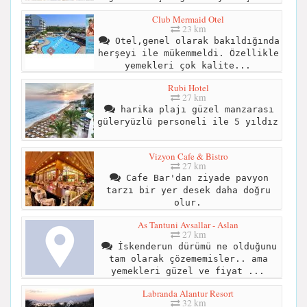
Club Mermaid Otel
23 km
Otel,genel olarak bakıldığında
herşeyi ile mükemmeldi. Özellikle
yemekleri çok kalite...
Rubi Hotel
27 km
harika plajı güzel manzarası
güleryüzlü personeli ile 5 yıldız
Vizyon Cafe & Bistro
27 km
Cafe Bar'dan ziyade pavyon
tarzı bir yer desek daha doğru
olur.
As Tantuni Avsallar - Aslan
27 km
İskenderun dürümü ne olduğunu
tam olarak çözememisler.. ama
yemekleri güzel ve fiyat ...
Labranda Alantur Resort
32 km