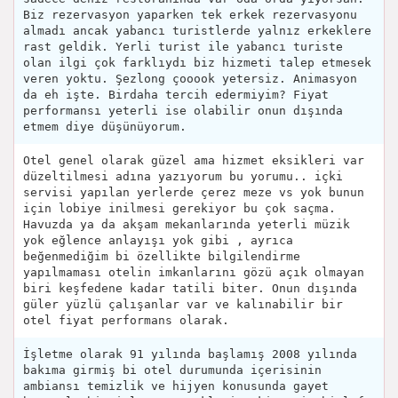
Biz rezervasyon yaparken tek erkek rezervasyonu
almadı ancak yabancı turistlerde yalnız erkeklere
rast geldik. Yerli turist ile yabancı turiste
olan ilgi çok farklıydı biz hizmeti talep etmesek
veren yoktu. Şezlong çooook yetersiz. Animasyon
da eh işte. Birdaha tercih edermiyim? Fiyat
performansı yeterli ise olabilir onun dışında
etmem diye düşünüyorum.
Otel genel olarak güzel ama hizmet eksikleri var
düzeltilmesi adına yazıyorum bu yorumu.. içki
servisi yapılan yerlerde çerez meze vs yok bunun
için lobiye inilmesi gerekiyor bu çok saçma.
Havuzda ya da akşam mekanlarında yeterli müzik
yok eğlence anlayışı yok gibi , ayrıca
beğenmediğim bi özellikte bilgilendirme
yapılmaması otelin imkanlarını gözü açık olmayan
biri keşfedene kadar tatili biter. Onun dışında
güler yüzlü çalışanlar var ve kalınabilir bir
otel fiyat performans olarak.
İşletme olarak 91 yılında başlamış 2008 yılında
bakıma girmiş bi otel durumunda içerisinin
ambiansı temizlik ve hijyen konusunda gayet