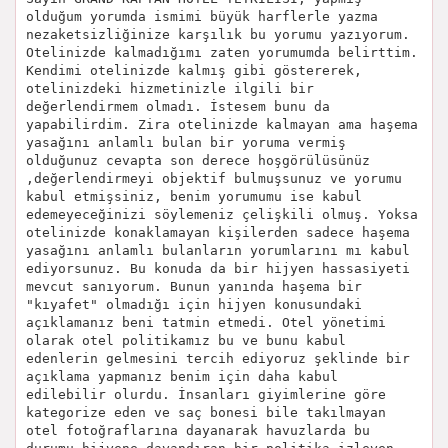
olduğum yorumda ismimi büyük harflerle yazma
nezaketsizliğinize karşılık bu yorumu yazıyorum.
Otelinizde kalmadığımı zaten yorumumda belirttim.
Kendimi otelinizde kalmış gibi göstererek,
otelinizdeki hizmetinizle ilgili bir
değerlendirmem olmadı. İstesem bunu da
yapabilirdim. Zira otelinizde kalmayan ama haşema
yasağını anlamlı bulan bir yoruma vermiş
olduğunuz cevapta son derece hoşgörülüsünüz
,değerlendirmeyi objektif bulmuşsunuz ve yorumu
kabul etmişsiniz, benim yorumumu ise kabul
edemeyeceğinizi söylemeniz çelişkili olmuş. Yoksa
otelinizde konaklamayan kişilerden sadece haşema
yasağını anlamlı bulanların yorumlarını mı kabul
ediyorsunuz. Bu konuda da bir hijyen hassasiyeti
mevcut sanıyorum. Bunun yanında haşema bir
"kıyafet" olmadığı için hijyen konusundaki
açıklamanız beni tatmin etmedi. Otel yönetimi
olarak otel politikamız bu ve bunu kabul
edenlerin gelmesini tercih ediyoruz şeklinde bir
açıklama yapmanız benim için daha kabul
edilebilir olurdu. İnsanları giyimlerine göre
kategorize eden ve saç bonesi bile takılmayan
otel fotoğraflarına dayanarak havuzlarda bu