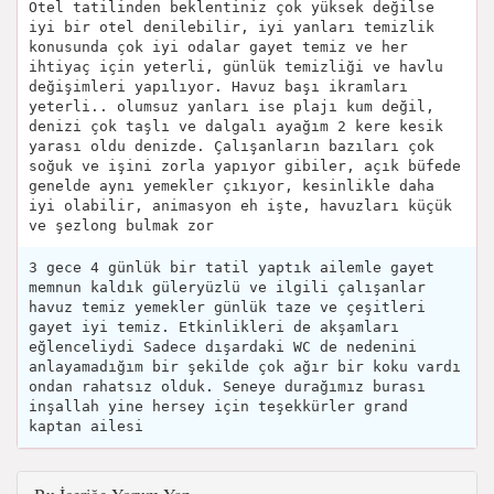
Otel tatilinden beklentiniz çok yüksek değilse
iyi bir otel denilebilir, iyi yanları temizlik
konusunda çok iyi odalar gayet temiz ve her
ihtiyaç için yeterli, günlük temizliği ve havlu
değişimleri yapılıyor. Havuz başı ikramları
yeterli.. olumsuz yanları ise plajı kum değil,
denizi çok taşlı ve dalgalı ayağım 2 kere kesik
yarası oldu denizde. Çalışanların bazıları çok
soğuk ve işini zorla yapıyor gibiler, açık büfede
genelde aynı yemekler çıkıyor, kesinlikle daha
iyi olabilir, animasyon eh işte, havuzları küçük
ve şezlong bulmak zor
3 gece 4 günlük bir tatil yaptık ailemle gayet
memnun kaldık güleryüzlü ve ilgili çalışanlar
havuz temiz yemekler günlük taze ve çeşitleri
gayet iyi temiz. Etkinlikleri de akşamları
eğlenceliydi Sadece dışardaki WC de nedenini
anlayamadığım bir şekilde çok ağır bir koku vardı
ondan rahatsız olduk. Seneye durağımız burası
inşallah yine hersey için teşekkürler grand
kaptan ailesi