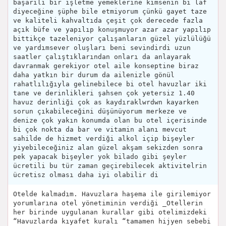
başarılı bir işletme yemeklerine kimsenin bi laf
diyeceğine şüphe bile etmiyorum çünkü gayet taze
ve kaliteli kahvaltıda çeşit çok derecede fazla
açık büfe ve yapılıp konuşmuyor azar azar yapılıp
bittikçe tazeleniyor çalışanların güzel yüzlülüğü
ve yardımsever oluşları beni sevindirdi uzun
saatler çalıştıklarından onları da anlayarak
davranmak gerekiyor otel aile konseptine biraz
daha yatkın bir durum da ailenizle gönül
rahatlılığıyla gelinebilece bi otel havuzlar iki
tane ve derinlikleri şahsen çok yetersiz 1.40
havuz derinliği çok as kaydıraklwrdwn kayarken
sorun çıkabileceğini düşünüyorum merkeze ve
denize çok yakın konumda olan bu otel içerisinde
bi çok nokta da bar ve vitamin alanı mevcut
sahilde de hizmet verdiği alkol içip bişeyler
yiyebileceğiniz alan güzel akşam sekizden sonra
pek yapacak bişeyler yok bilado gibi şeyler
ücretili bu tür zaman geçirebilecek aktivitelrin
ücretisz olması daha iyi olabilir di
Otelde kalmadım. Havuzlara haşema ile girilemiyor
yorumlarına otel yönetiminin verdiği _Otellerin
her birinde uygulanan kurallar gibi otelimizdeki
“Havuzlarda kıyafet kuralı “tamamen hijyen sebebi