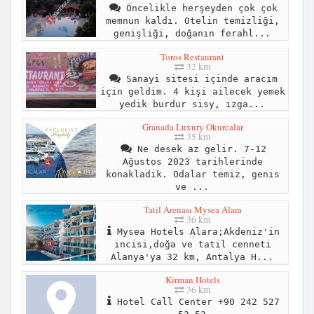
Öncelikle herşeyden çok çok
memnun kaldı. Otelin temizliği,
genişliği, doğanın ferahl...
Toros Restaurant
32 km
Sanayi sitesi içinde aracım
için geldim. 4 kişi ailecek yemek
yedik burdur sisy, ızga...
Granada Luxury Okurcalar
35 km
Ne desek az gelir. 7-12
Ağustos 2023 tarihlerinde
konakladik. Odalar temiz, genis
ve ...
Tatil Arenası Mysea Alara
36 km
Mysea Hotels Alara;Akdeniz'in
incisi,doğa ve tatil cenneti
Alanya'ya 32 km, Antalya H...
Kirman Hotels
36 km
Hotel Call Center +90 242 527