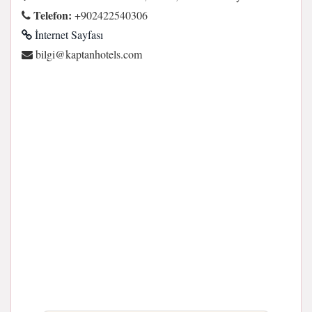
Telefon:
+902422540306
İnternet Sayfası
moc.sletohnatpak@iglib