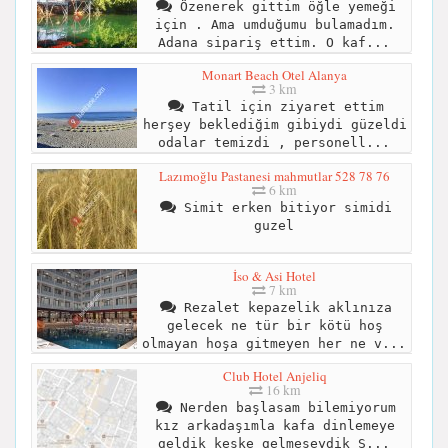
Özenerek gittim öğle yemeği
için . Ama umduğumu bulamadım.
Adana sipariş ettim. O kaf...
Monart Beach Otel Alanya
3 km
Tatil için ziyaret ettim
herşey beklediğim gibiydi güzeldi
odalar temizdi , personell...
Lazımoğlu Pastanesi mahmutlar 528 78 76
6 km
Simit erken bitiyor simidi
guzel
İso & Asi Hotel
7 km
Rezalet kepazelik aklınıza
gelecek ne tür bir kötü hoş
olmayan hoşa gitmeyen her ne v...
Club Hotel Anjeliq
16 km
Nerden başlasam bilemiyorum
kız arkadaşımla kafa dinlemeye
geldik keşke gelmeseydik Ş...