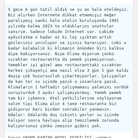
5 gece 6 gün tatil aldık ve şu an hala oteldeyiz.
Biz alırken İnternete dikkat etmemişiz meğer
paralıymış sanki hala otelin kuruluşunda 1991
yılında kalma 2023 te olduklarını unuttular
sanırım. Sadece lobide İnternet var. Lobide
aydınlatma o kadar az ki loş ışıktan artık
gözleriniz yoruluyor ve içiniz kararıyor. Lobi o
kadar kalabalık ki klimanın önünden biri kalksa
diye bakıyorsunuz. Niye klima diyorum çünkü
sıcaktan restaurantta da yemek yiyemiyorsun.
Yemekler iyi güzel ama restauranttaki sıcaktan
herkes şikayetçi ama nasıl olsa 3 gün 5 gün kaldı
deyip çok huzursuzluk çıkartmıyorlar. Çalışanlar
da kan ter su içinde yazık o insanlara yazık.
Klimaların 1 haftadır çalışmaması yalanını sorduk
soruşturduk 3 aydır çalışmıyormuş. Yemek yemek
tam bir işkence. Otel yetkililerine söylüyorum
salon tipi klima alın 4 tane restauranta biz
gidiyoruz bari bizden sonrakiler yanmasın.
Odalar: Odalarda duş sıkıntı yerler su içinde
kalıyor sonra havluyu alıp temizlemek zorunda
kalıyorsunuz çünkü zeminin gideri yok.
Sayın GRAND KAPTAN HOTEL YETKİLİSİ, yapmış