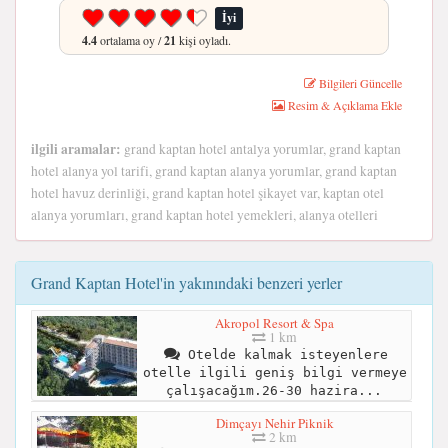
İyi
4.4
ortalama oy /
21
kişi oyladı.
Bilgileri Güncelle
Resim & Açıklama Ekle
ilgili aramalar:
grand kaptan hotel antalya yorumlar, grand kaptan
hotel alanya yol tarifi, grand kaptan alanya yorumlar, grand kaptan
hotel havuz derinliği, grand kaptan hotel şikayet var, kaptan otel
alanya yorumları, grand kaptan hotel yemekleri, alanya otelleri
Grand Kaptan Hotel'in yakınındaki benzeri yerler
Akropol Resort & Spa
1 km
Otelde kalmak isteyenlere
otelle ilgili geniş bilgi vermeye
çalışacağım.26-30 hazira...
Dimçayı Nehir Piknik
2 km