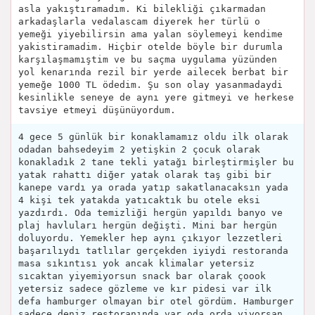
asla yakıştıramadım. Ki bilekliği çıkarmadan
arkadaşlarla vedalascam diyerek her türlü o
yemeği yiyebilirsin ama yalan söylemeyi kendime
yakistiramadim. Hiçbir otelde böyle bir durumla
karşılaşmamıştim ve bu saçma uygulama yüzünden
yol kenarında rezil bir yerde ailecek berbat bir
yemeğe 1000 TL ödedim. Şu son olay yasanmadaydi
kesinlikle seneye de aynı yere gitmeyi ve herkese
tavsiye etmeyi düşünüyordum.
4 gece 5 günlük bir konaklamamız oldu ilk olarak
odadan bahsedeyim 2 yetişkin 2 çocuk olarak
konakladık 2 tane tekli yatağı birleştirmişler bu
yatak rahattı diğer yatak olarak taş gibi bir
kanepe vardı ya orada yatıp sakatlanacaksın yada
4 kişi tek yatakda yatıcaktık bu otele eksi
yazdırdı. Oda temizliği hergün yapıldı banyo ve
plaj havluları hergün değişti. Mini bar hergün
doluyordu. Yemekler hep aynı çıkıyor lezzetleri
başarılıydı tatlılar gerçekden iyiydi restoranda
masa sıkıntısı yok ancak klimalar yetersiz
sıcaktan yiyemiyorsun snack bar olarak çoook
yetersiz sadece gözleme ve kır pidesi var ilk
defa hamburger olmayan bir otel gördüm. Hamburger
sadece deniz restoranında var oda orda yiyorsan.