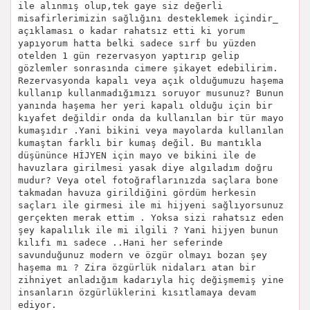
ile alınmış olup,tek gaye siz değerli
misafirlerimizin sağlığını desteklemek içindir_
açıklaması o kadar rahatsız etti ki yorum
yapıyorum hatta belki sadece sırf bu yüzden
otelden 1 gün rezervasyon yaptırıp gelip
gözlemler sonrasında cimere şikayet edebilirim.
Rezervasyonda kapalı veya açık olduğumuzu haşema
kullanıp kullanmadığımızı soruyor musunuz? Bunun
yanında haşema her yeri kapalı olduğu için bir
kıyafet değildir onda da kullanılan bir tür mayo
kumaşıdır .Yani bikini veya mayolarda kullanılan
kumaştan farklı bir kumaş değil. Bu mantıkla
düşününce HİJYEN için mayo ve bikini ile de
havuzlara girilmesi yasak diye algıladım doğru
mudur? Veya otel fotoğraflarınızda saçlara bone
takmadan havuza girildiğini gördüm herkesin
saçları ile girmesi ile mi hijyeni sağlıyorsunuz
gerçekten merak ettim . Yoksa sizi rahatsız eden
şey kapalılık ile mi ilgili ? Yani hijyen bunun
kılıfı mı sadece ..Hani her seferinde
savunduğunuz modern ve özgür olmayı bozan şey
haşema mı ? Zira özgürlük nidaları atan bir
zihniyet anladığım kadarıyla hiç değişmemiş yine
insanların özgürlüklerini kısıtlamaya devam
ediyor.