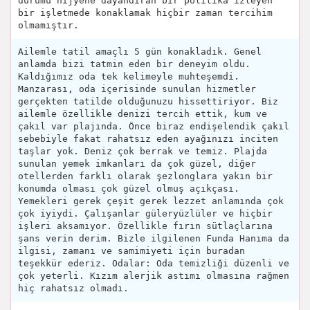
durumu hijyene dayandıran bir politika izleyen
bir işletmede konaklamak hiçbir zaman tercihim
olmamıştır.
Ailemle tatil amaçlı 5 gün konakladık. Genel
anlamda bizi tatmin eden bir deneyim oldu.
Kaldığımız oda tek kelimeyle muhteşemdi.
Manzarası, oda içerisinde sunulan hizmetler
gerçekten tatilde olduğunuzu hissettiriyor. Biz
ailemle özellikle denizi tercih ettik, kum ve
çakıl var plajında. Önce biraz endişelendik çakıl
sebebiyle fakat rahatsız eden ayağınızı inciten
taşlar yok. Deniz çok berrak ve temiz. Plajda
sunulan yemek imkanları da çok güzel, diğer
otellerden farklı olarak şezlonglara yakın bir
konumda olması çok güzel olmuş açıkçası.
Yemekleri gerek çeşit gerek lezzet anlamında çok
çok iyiydi. Çalışanlar güleryüzlüler ve hiçbir
işleri aksamıyor. Özellikle fırın sütlaçlarına
şans verin derim. Bizle ilgilenen Funda Hanıma da
ilgisi, zamanı ve samimiyeti için buradan
teşekkür ederiz. Odalar: Oda temizliği düzenli ve
çok yeterli. Kızım alerjik astımı olmasına rağmen
hiç rahatsız olmadı.