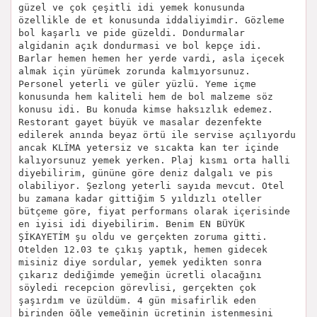
güzel ve çok çeşitli idi yemek konusunda
özellikle de et konusunda iddaliyimdir. Gözleme
bol kaşarlı ve pide güzeldi. Dondurmalar
algidanin açık dondurmasi ve bol kepçe idi.
Barlar hemen hemen her yerde vardi, asla içecek
almak için yürümek zorunda kalmıyorsunuz.
Personel yeterli ve güler yüzlü. Yeme içme
konusunda hem kaliteli hem de bol malzeme söz
konusu idi. Bu konuda kimse haksızlık edemez.
Restorant gayet büyük ve masalar dezenfekte
edilerek anında beyaz örtü ile servise açılıyordu
ancak KLİMA yetersiz ve sıcakta kan ter içinde
kalıyorsunuz yemek yerken. Plaj kısmı orta halli
diyebilirim, gününe göre deniz dalgalı ve pis
olabiliyor. Şezlong yeterli sayıda mevcut. Otel
bu zamana kadar gittiğim 5 yıldızlı oteller
bütçeme göre, fiyat performans olarak içerisinde
en iyisi idi diyebilirim. Benim EN BÜYÜK
ŞİKAYETİM şu oldu ve gerçekten zoruma gitti.
Otelden 12.03 te çıkış yaptık, hemen gidecek
misiniz diye sordular, yemek yedikten sonra
çıkarız dediğimde yemeğin ücretli olacağını
söyledi recepcion görevlisi, gerçekten çok
şaşırdım ve üzüldüm. 4 gün misafirlik eden
birinden öğle yemeğinin ücretinin istenmesini