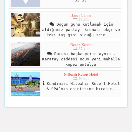
53 53
Hancı Gurme
37 km
Doğum günü kutlamak için
aldığımız pastayı kreması ekşi ve
keki taş gibi olduğu için ...
Özcan Kebab
37 km
Burası başka yerin aynısı.
Karatay caddesi no39 yeni mahalle
kepez antalya
Nilbahir Resort Hotel
40 km
Kendinizi Nilbahir Resort Hotel
& SPA’nın esintisine bırakın.