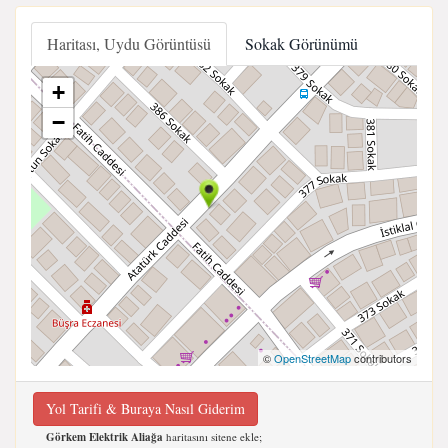
Haritası, Uydu Görüntüsü
Sokak Görünümü
+
−
©
OpenStreetMap
contributors
Yol Tarifi & Buraya Nasıl Giderim
Görkem Elektrik Aliağa
haritasını sitene ekle;