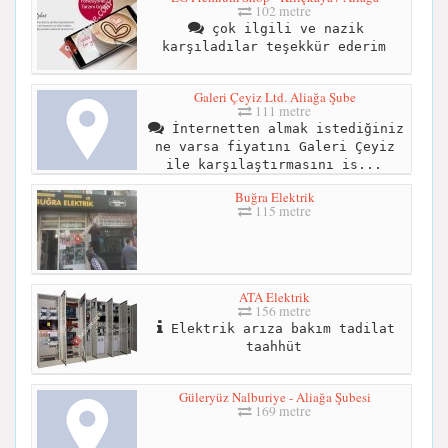
102 metre
çok ilgili ve nazik
karşıladılar teşekkür ederim
Galeri Çeyiz Ltd. Aliağa Şube
111 metre
İnternetten almak istediğiniz
ne varsa fiyatını Galeri Çeyiz
ile karşılaştırmasını is...
Buğra Elektrik
115 metre
ATA Elektrik
156 metre
Elektrik arıza bakım tadilat
taahhüt
Güleryüz Nalburiye - Aliağa Şubesi
169 metre