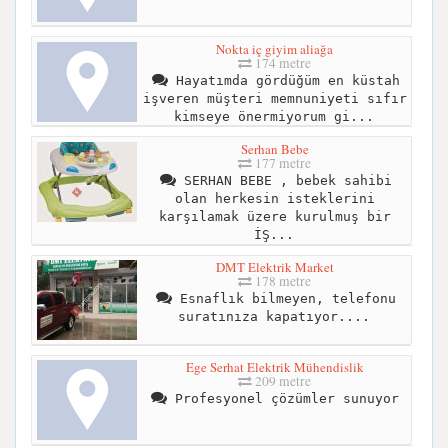
Nokta iç giyim aliağa
174 metre
Hayatımda gördüğüm en küstah
işveren müşteri memnuniyeti sıfır
kimseye önermiyorum gi...
Serhan Bebe
177 metre
SERHAN BEBE , bebek sahibi
olan herkesin isteklerini
karşılamak üzere kurulmuş bir
İŞ...
DMT Elektrik Market
178 metre
Esnaflık bilmeyen, telefonu
suratınıza kapatıyor....
Ege Serhat Elektrik Mühendislik
209 metre
Profesyonel çözümler sunuyor