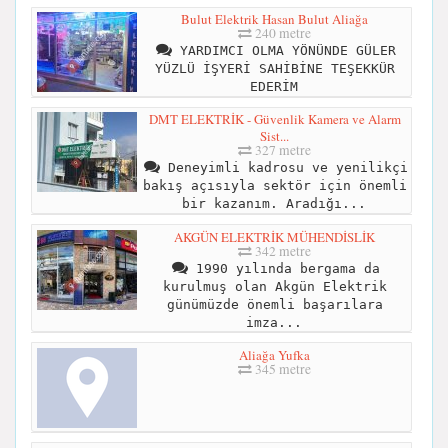
Bulut Elektrik Hasan Bulut Aliağa
240 metre
YARDIMCI OLMA YÖNÜNDE GÜLER
YÜZLÜ İŞYERİ SAHİBİNE TEŞEKKÜR
EDERİM
DMT ELEKTRİK - Güvenlik Kamera ve Alarm
Sist...
327 metre
Deneyimli kadrosu ve yenilikçi
bakış açısıyla sektör için önemli
bir kazanım. Aradığı...
AKGÜN ELEKTRİK MÜHENDİSLİK
342 metre
1990 yılında bergama da
kurulmuş olan Akgün Elektrik
günümüzde önemli başarılara
imza...
Aliağa Yufka
345 metre