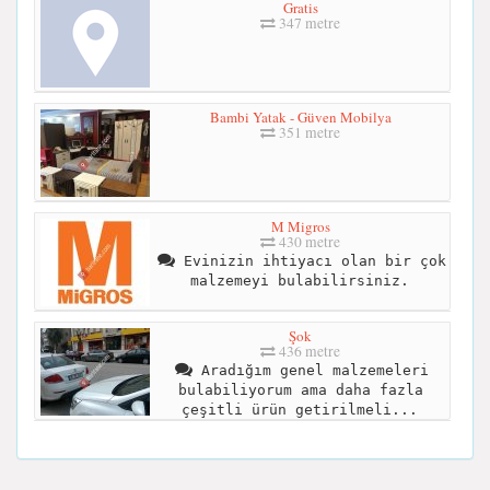
Gratis
347 metre
Bambi Yatak - Güven Mobilya
351 metre
M Migros
430 metre
Evinizin ihtiyacı olan bir çok
malzemeyi bulabilirsiniz.
Şok
436 metre
Aradığım genel malzemeleri
bulabiliyorum ama daha fazla
çeşitli ürün getirilmeli...